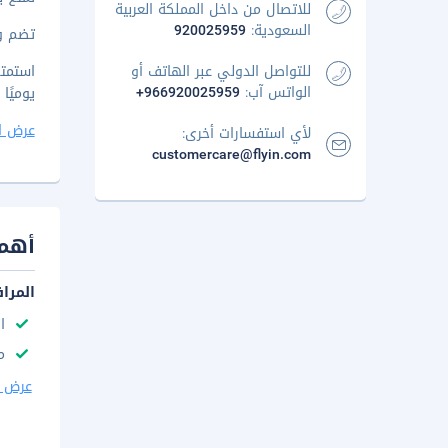
للاتصال من داخل المملكة العربية
السعودية:
920025959
تضم وس
للتواصل الدولي عبر الهاتف أو
الواتس آب:
+966920025959
يوميًا من 7 صباحًا إلى 10 صباح
عرض ا
لأي استفسارات أخرى:
customercare@flyin.com
أهم 
المرا
ا
م
عرض ا