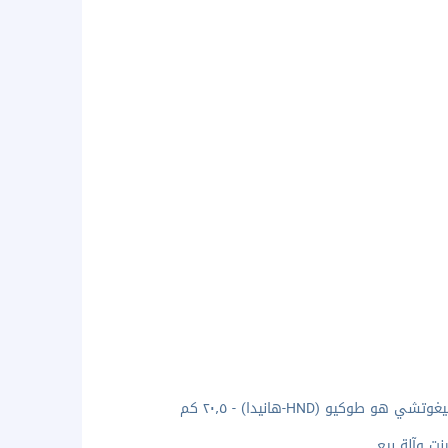
و (HND-هانيدا) - ٢٠٫٥ كم
ت وآلة بيع.