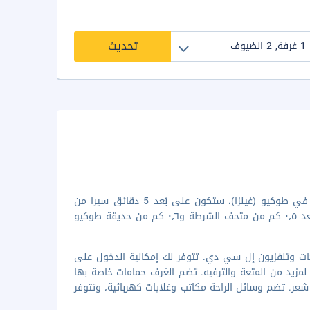
تحديث
عند إقامتك في إيه بي إي هوتل جينزا تاكاراتشو طوكيو يايسو ميناميغوتشي في طوكيو (غينزا)، ستكون على بُعد 5 دقائق سيرا من
المركز الوطني للفيلم ومعرض ليكسيل. استمتع بالإقامة في هذا الفندق على بُعد ٠٫٥ كم من متحف الشرطة و٠٫٦ كم من حديقة طوكيو
1 غرفة ضيافة تتميز بوجود ثلاجات وتلفزيون إل سي دي. تتوفر لك إمكانية الدخول على
ية لمزيد من المتعة والترفيه. تضم الغرف حمامات خاصة بها
. تضم وسائل الراحة مكاتب وغلايات كهربائية، وتتوفر