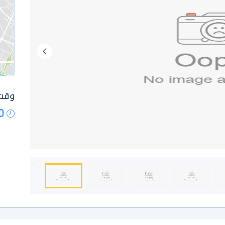
وقت 
0