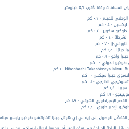
المسافات وفقا لأقرب 0,1 كيلومتر.
لوطني للفيلم - ٠٫٢ كم
كسيل - ٠٫٤ كم
وكيو سكوير - ٠٫٤ كم
شرطة - ٠٫٤ كم
وكي-زا - ٠٫٧ كم
ينزا - ٠٫٨ كم
زا واكو - ٠٫٩ كم
وكيو الدولي - ١ كم
Nihonbashi Takashimaya Mitsui B - ١ كم
لتسوق جينزا سيكس - ١ كم
وكيجي الخارجي - ١٫١ كم
يا - ١٫٤ كم
تينجو - ١٫٩ كم
لقصر الإمبراطوري الشرقي - ١٫٩ كم
يو الإمبراطوري - ٢٫٢ كم
المُفضّل للوصول إلى إيه بي إي هوتل جينزا تاكاراتشو طوكيو يايسو ميناميغوتشي هو طوكي
وسائل الراحة المتاحة في هذه المنشأة، ومنها اتصال لاسلكي مجاني بالإنترن