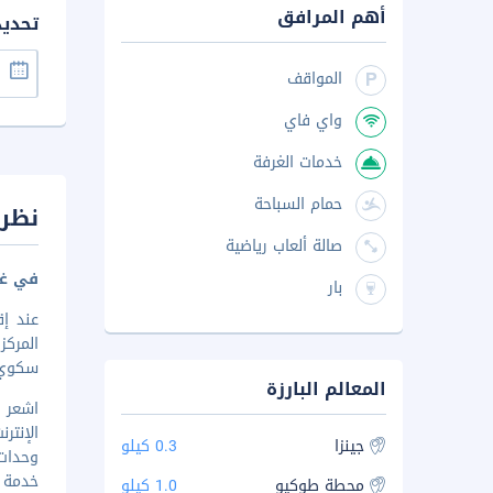
أهم المرافق
تحدي
المواقف
واي فاي
خدمات الغرفة
حمام السباحة
نظرة
صالة ألعاب رياضية
في غي
بار
سكوي
المعالم البارزة
الإنتر
جينزا
0.3 كيلو
وحدات 
خدمة ت
محطة طوكيو
1.0 كيلو