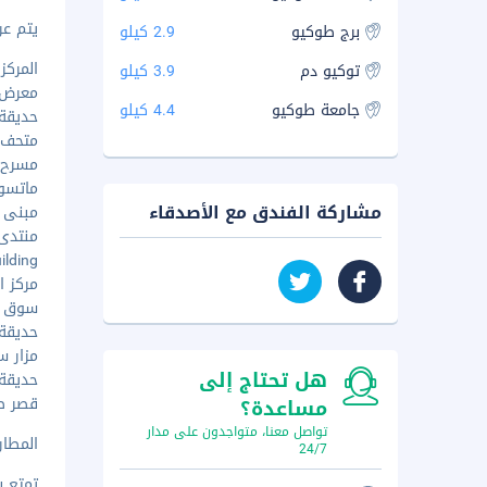
يتم عرض 
برج طوكيو
2.9 كيلو
المركز ا
توکیو دم
3.9 كيلو
معرض لي
جامعة طوكيو
4.4 كيلو
حديقة ط
متحف ال
مسرح كاب
ماتسويا ج
مشاركة الفندق مع الأصدقاء
مبنى جين
منتدى ط
uilding
مركز ا
سوق تس
حديقة هيب
مزار سوي
هل تحتاج إلى
حديقة ا
قصر طوك
مساعدة؟
تواصل معنا، متواجدون على مدار
المطار 
24/7
تمتع ب