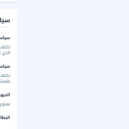
سيا
سياسة
تختلف 
الذي ق
سياس
تختلف
بالمنش
الحيوا
ممنوع 
البطا