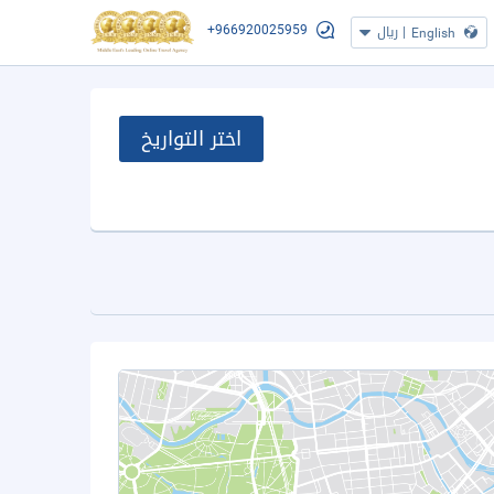
+966920025959
|
ريال
English
اختر التواريخ