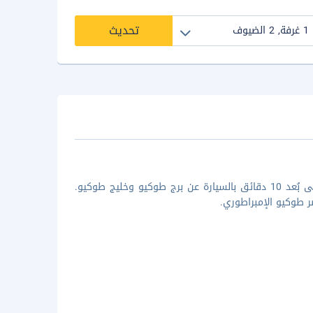
تحديث
إذا أقمت في دايوا روينيت هوتل طوكيو أوساكي، ستكون في مركز طوكيو، على بُعد 10 دقائق بالسيارة عن برج طوكيو وخليج طوكيو.