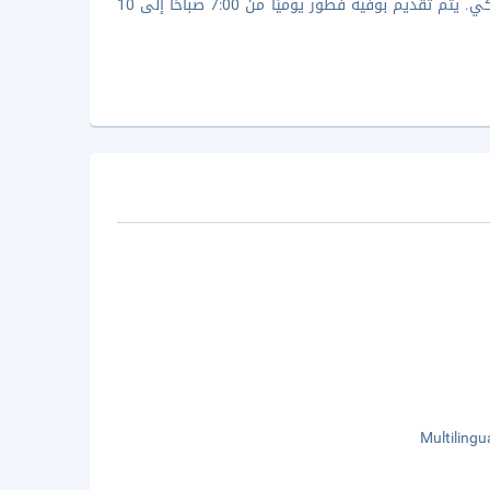
تمتّع بتناول وجبة رائعة في المطعم الواقع في دايوا روينيت هوتل طوكيو أوساكي. يتم تقديم بوفيه فطور يوميًا من 7:00 صباحًا إلى 10
Multilingu