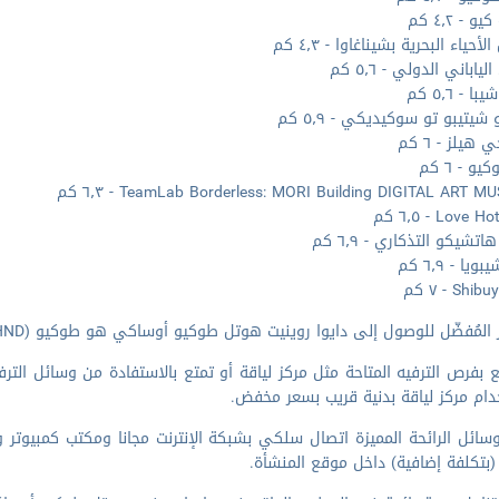
 - ٤٫٢ كم
أحياء البحرية بشيناغاوا - ٤٫٣ كم
لياباني الدولي - ٥٫٦ كم
ا - ٥٫٦ كم
شيتيبو تو سوكيديكي - ٥٫٩ كم
 هيلز - ٦ كم
و - ٦ كم
TeamLab Borderless: MORI Building DIGITAL ART  - ٦٫٣ كم
Love  - ٦٫٥ كم
اتشيكو التذكاري - ٦٫٩ كم
يا - ٦٫٩ كم
Sh - ٧ كم
المُفضّل للوصول إلى دايوا روينيت هوتل طوكيو أوساكي هو طوكيو (HND-هانيدا) - ١٣٫٧ كم
 بفرص الترفيه المتاحة مثل مركز لياقة أو تمتع بالاستفادة من وسائل الترف
ام مركز لياقة بدنية قريب بسعر مخفض.
ائل الرائحة المميزة اتصال سلكي بشبكة الإنترنت مجانا ومكتب كمبيوتر 
 (بتكلفة إضافية) داخل موقع المنشأة.