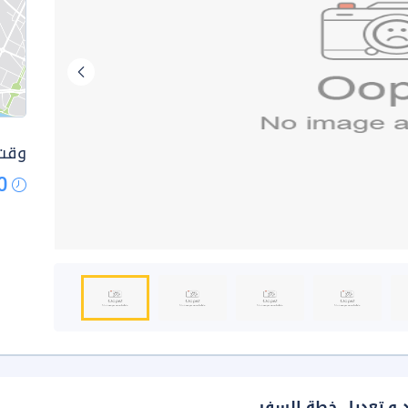
وقت 
0
د و تعديل خطة السفر