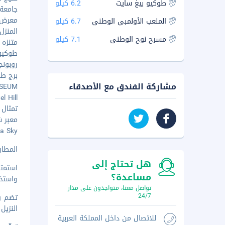
طوكيو بيغ سايت
6.2 كيلو
جامعة كيو
معرض ال
الملعب الأولمبي الوطني
6.7 كيلو
المنزل ا
مسرح نوح الوطني
7.1 كيلو
متنزه شيب
طوكيو 
روبونجي
برج طوكي
مشاركة الفندق مع الأصدقاء
MUSEUM
Hotel Hill
تمثال ه
معبر شيبو
ibuya Sky
المطار 
هل تحتاج إلى
استمتع
مساعدة؟
واستخد
تواصل معنا، متواجدون على مدار
24/7
تضم وس
النزيل
للاتصال من داخل المملكة العربية