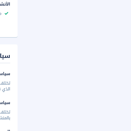
الأنش
م
سيا
سياسة
تختلف 
الذي ق
سياس
تختلف
بالمنش