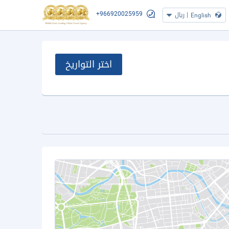
+966920025959
|
ريال
English
اختر التواريخ