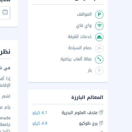
المواقف
واي فاي
خدمات الغرفة
حمام السباحة
نظرة
صالة ألعاب رياضية
في شي
بار
الإقامة في هذ
اشعر و
المعالم البارزة
يتم عرض 
متحف العلوم البحرية
4.1 كيلو
menade
برج طوكيو
4.8 كيلو
جامعة م
خليج طوك