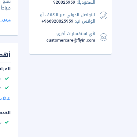
السعودية:
920025959
صباحاً
للتواصل الدولي عبر الهاتف أو
عرض ا
الواتس آب:
+966920025959
لأي استفسارات أخرى:
customercare@flyin.com
أهم 
المرا
م
مك
عرض ا
الخدم
م