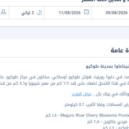
 عامة
ناغاوا بمدينة طوكيو
ا الفندق تضعك على بُعد ٦٫٩ كم من معبر شيبويا و٨٫٦ كم من قصر طوكيو الإمبراطوري.
كأنك في بيتك بال
...
عرض المزيد
المسافات وفقا لأقرب 0,1 كيلومتر.
Meguro River Cherry Blossoms Pro - ١٫٨ كم
يجي جاكوين - ٢٫٥ كم
يو - ٤٫٢ كم