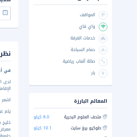
المواقف
واي فاي
خدمات الغرفة
حمام السباحة
نظرة
صالة ألعاب رياضية
في أو
بار
الإقامة في هذا 
اشعر 
المعالم البارزة
يتم عرض 
متحف العلوم البحرية
8.0 كيلو
خليج طوك
طوكيو بيغ سايت
10.1 كيلو
معرض ال
جامعة م