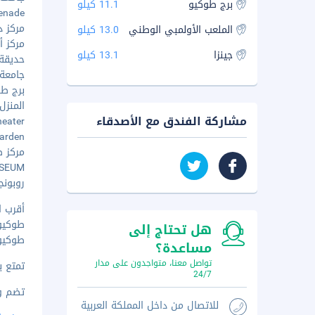
برج طوكيو
11.1 كيلو
omenade
مركز دا
الملعب الأولمبي الوطني
13.0 كيلو
مركز أك
جينزا
13.1 كيلو
حديقة أ
جامعة كيو
برج طوكيو
المنزل ا
مشاركة الفندق مع الأصدقاء
 Theater
ke Garden
مركز طو
MUSEUM
روبونجي 
أقرب ا
طوكيو (HND-هانيدا) 
هل تحتاج إلى
طوكيو (NRT-مطار نيراتا الدو
مساعدة؟
تواصل معنا، متواجدون على مدار
تمتع ب
24/7
تضم وسائل 
للاتصال من داخل المملكة العربية