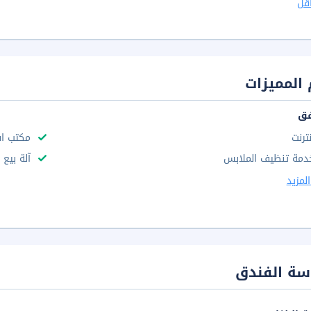
قل
المميزات
فق
نترنت
مكتب استقب
دمة تنظيف الملابس
آلة بيع
لمزيد
سة الفندق