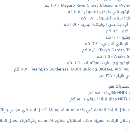
Meguro River Cherry Blossoms Pr - ١٠٫٢ كم
يفرسيتي طوكيو للتسوق - ١٠٫٥ كم
وا سيتي للتسوق - ١٠٫٧ كم
ودايبا على الواجهة البحرية - ١٠٫٩ كم
 - ١١٫٢ كم
 - ١٢٫١ كم
لياباني الدولي - ١٢٫٣ كم
Tokyo Garden - ١٢٫٤ كم
Aria - ١٢٫٥ كم
كيو بيج سايت للمؤتمرات - ١٢٫٦ كم
TeamLab Borderless: MORI Building DIGITAL ART  - ١٢٫٧ كم
هيلز - ١٢٫٧ كم
لمطارات هو:
- ٨٫٨ كم
لي) - ٨١ كم
وسائل الراحة المتاحة في هذه المنشأة، ومنها اتصال لاسلكي مجاني بالإنترن
الرائحة المميزة مكتب استقبال مفتوح 24 ساعة وتجهيزات لغسل الملابس وآلة بيع.