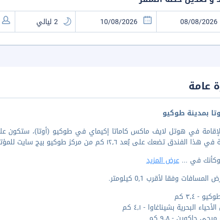
 عامة
تا بمدينة طوكيو
الفندق تضعك على بُعد ١٢٫٦ كم من مركز طوكيو بيج سايت للمؤتمرات و١٤٫٦ كم من معبر شيبويا.
وكأنك في
...
عرض المزيد
المسافات وفقا لأقرب 0,1 كيلومتر.
يو - ٣٫٤ كم
أحياء البحرية بشيناغاوا - ٤٫١ كم
يجي جاكوين - ٩٫٨ كم