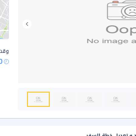
وقت 
0
د و تعديل خطة السفر