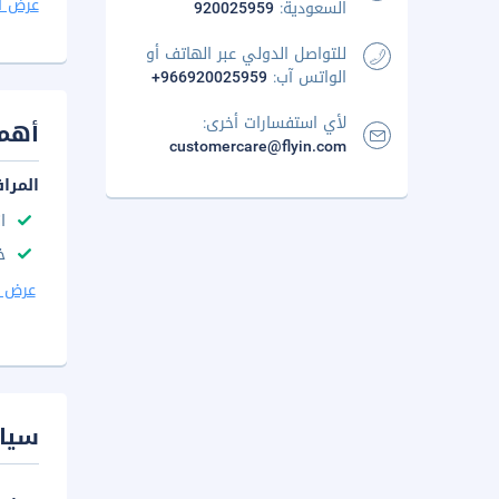
عرض ا
السعودية:
920025959
للتواصل الدولي عبر الهاتف أو
الواتس آب:
+966920025959
لأي استفسارات أخرى:
أهم 
customercare@flyin.com
المرا
ا
خ
عرض ا
سيا