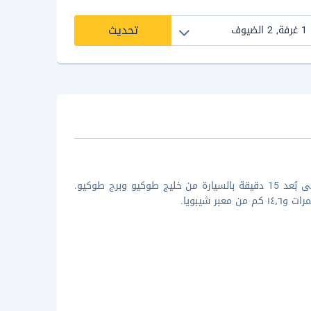
تحديث
لدى الإقامة في هوتل لايف ماكس كاماتا إكيماي في طوكيو (أوتا)، ستكون على بُعد 15 دقيقة بالسيارة من خليج طوكيو وبرج طوكيو.