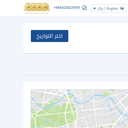
+966920025959
|
ريال
English
اختر التواريخ