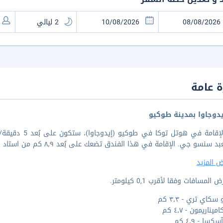
 عامة
دوجاوا بمدينة طوكيو
و جي. الإقامة في هذا الفندق تضعك على بُعد ٨٫٩ كم من استاد طوكيو دوم و١٠٫١ كم من قصر طوكيو الإمبراطوري.
 المزيد
المسافات وفقا لأقرب 0,1 كيلومتر.
كاي تري - ٣٫٣ كم
ميناريمون - ٤٫٧ كم
سا - ٤٫٩ كم