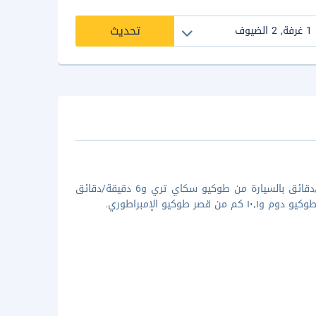
تحديث
لدى الإقامة في هوتل توكا في طوكيو (إيدوجاوا)، ستكون على بُعد 5 دقيقة/دقائق بالسيارة من طوكيو سكاي تري و6 دقيقة/دقائق