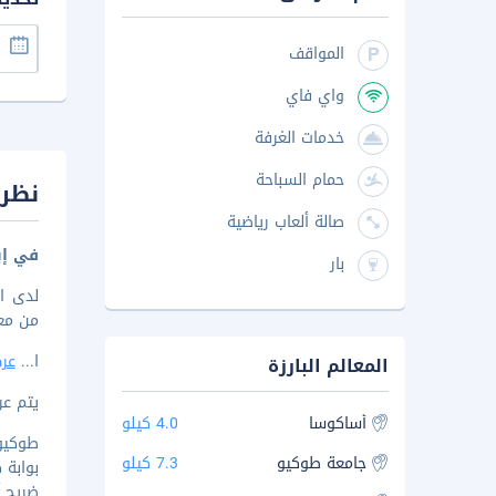
المواقف
واي فاي
خدمات الغرفة
حمام السباحة
نظرة
صالة ألعاب رياضية
في إي
بار
من معبد سنس
ا
...
عرض
المعالم البارزة
يتم عرض 
أساكوسا
4.0 كيلو
طوكيو س
جامعة طوكيو
7.3 كيلو
بوابة كا
ضريح آسك