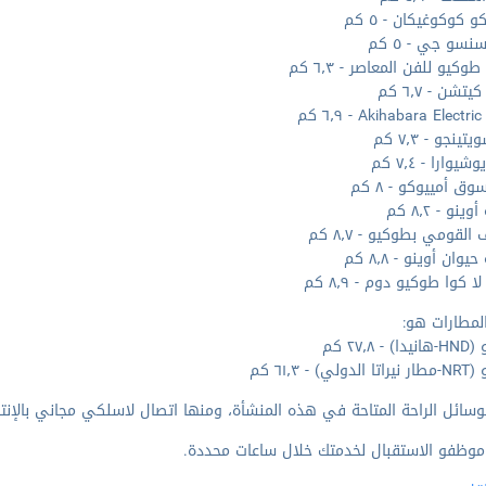
 كوكوغيكان - ٥ كم
نسو جي - ٥ كم
كيو للفن المعاصر - ٦٫٣ كم
تشن - ٦٫٧ كم
Akihabara Elect - ٦٫٩ كم
تينجو - ٧٫٣ كم
يوارا - ٧٫٤ كم
ق أمييوكو - ٨ كم
نو - ٨٫٢ كم
القومي بطوكيو - ٨٫٧ كم
وان أوينو - ٨٫٨ كم
ا كوا طوكيو دوم - ٨٫٩ كم
لمطارات هو:
 ٢٧٫٨ كم
ي) - ٦١٫٣ كم
وسائل الراحة المتاحة في هذه المنشأة، ومنها اتصال لاسلكي مجاني بالإنترن
موظفو الاستقبال لخدمتك خلال ساعات محددة.