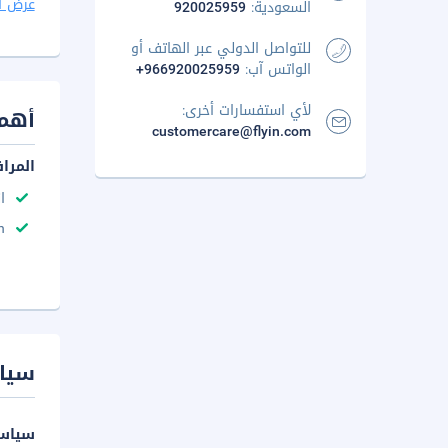
عرض ا
السعودية:
920025959
للتواصل الدولي عبر الهاتف أو
الواتس آب:
+966920025959
لأي استفسارات أخرى:
أهم 
customercare@flyin.com
المرا
ا
n
سيا
سياسة