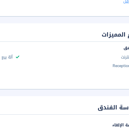
قل
المميزات
فق
نترنت
آلة بيع
Receptio
سة الفندق
 الإلغاء