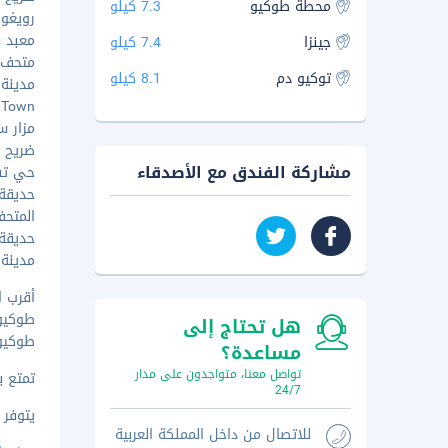
محطة طوكيو
7.3 كيلو
رويغوكو
معبد س
جينزا
7.4 كيلو
متحف طو
توکیو دم
8.1 كيلو
مدينة كي
ric Town
مزار سوي
ضريح يوش
مشاركة الفندق مع الأصدقاء
حي تسو
حديقة أوي
المتحف 
حديقة حي
مدينة ل
أقرب ا
طوكيو (HND-هانيدا) -
هل تحتاج إلى
طوكيو (NRT-مطار نيراتا الدول
مساعدة؟
تواصل معنا، متواجدون على مدار
تمتع ب
24/7
يتوفر 
للاتصال من داخل المملكة العربية