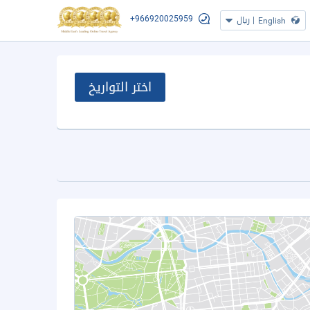
+966920025959
|
ريال
English
اختر التواريخ