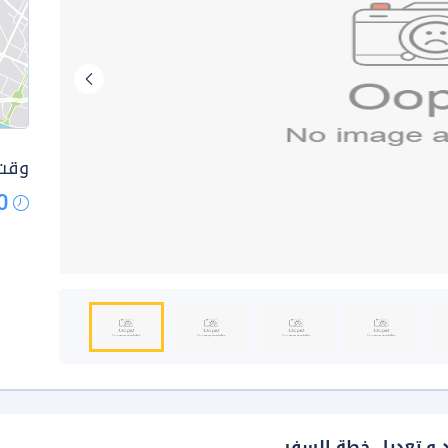
وقت 
0
د و تعديل خطة السفر