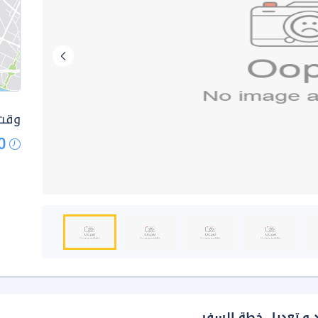
وقت 
0
د و تعديل خطة السفر