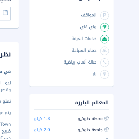
المواقف
واي فاي
خدمات الغرفة
حمام السباحة
نظرة
صالة ألعاب رياضية
في سي
بار
لدى ا
وقصر طوكيو
تمتع 
المعالم البارزة
يتم عرض 
محطة طوكيو
1.8 كيلو
ric Town
جامعة طوكيو
2.0 كيلو
ضريح كاند
حي تسوق