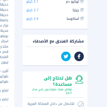
توکیو دم
2.1 كيلو
حديقة أوي
حديقة ا
جينزا
2.7 كيلو
حديقة ح
أساكوسا
2.9 كيلو
جامعة ط
مزار سوي
مدينة ل
رويغوكو
مشاركة الفندق مع الأصدقاء
استاد ط
منتدى ط
قصر طوك
المتحف 
نيبون بو
أقرب ا
طوكيو (HND-هانيدا) -
هل تحتاج إلى
طوكيو (NRT-مطار نيراتا الدول
مساعدة؟
تواصل معنا، متواجدون على مدار
تمتع ب
24/7
تضم وسائ
للاتصال من داخل المملكة العربية