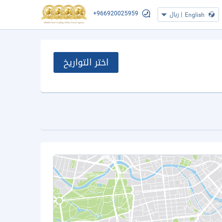
+966920025959
|
ريال
English
اختر التواريخ