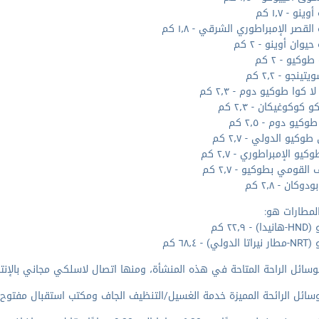
نو - ١٫٧ كم
لقصر الإمبراطوري الشرقي - ١٫٨ كم
يوان أوينو - ٢ كم
وكيو - ٢ كم
تينجو - ٢٫٢ كم
ا كوا طوكيو دوم - ٢٫٣ كم
 كوكوغيكان - ٢٫٣ كم
وكيو دوم - ٢٫٥ كم
وكيو الدولي - ٢٫٧ كم
يو الإمبراطوري - ٢٫٧ كم
القومي بطوكيو - ٢٫٧ كم
دوكان - ٢٫٨ كم
لمطارات هو:
 ٢٢٫٩ كم
ي) - ٦٨٫٤ كم
وسائل الراحة المتاحة في هذه المنشأة، ومنها اتصال لاسلكي مجاني بالإنترن
ل الرائحة المميزة خدمة الغسيل/التنظيف الجاف ومكتب استقبال مفتوح 24 ساعة وخدمة تخزين الأمتعة