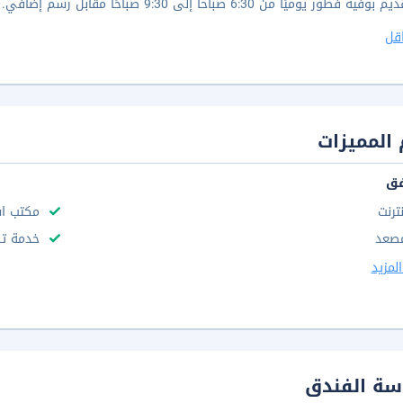
يه فطور يوميًا من 6:30 صباحا إلى 9:30 صباحًا مقابل رسم إضافي.
قل
المميزات
فق
نترنت
مكتب استقب
صعد
خدمة تن
لمزيد
سة الفندق