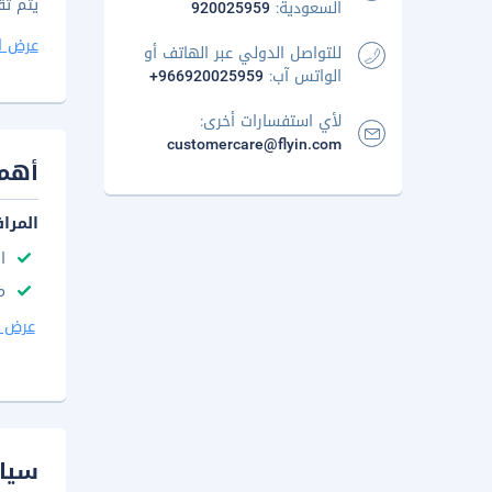
يتم تقديم بوف
السعودية:
920025959
عرض ا
للتواصل الدولي عبر الهاتف أو
الواتس آب:
+966920025959
لأي استفسارات أخرى:
customercare@flyin.com
أهم 
المرا
ا
م
عرض ا
سيا