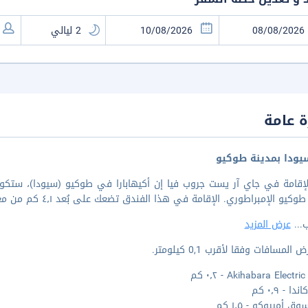
 عامة
ودا بمدينة طوكيو
لإقامة في جاي آر يست جروب فيا إن أكيهابارا في طوكيو (سيودا)، ستكو
 الإمبراطوري. الإقامة في هذا الفندق تضعك على بُعد ٤٫١ كم من معبد سنسو جي و٤٫٩ كم من طوكيو سكاي تري.
ب
...
عرض المزيد
المسافات وفقا لأقرب 0,1 كيلومتر.
Akihabara Elect - ٠٫٢ كم
ا - ٠٫٩ كم
 أمييوكو - ١٫٥ كم