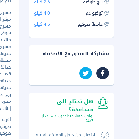
يتم عرض 
برج طوكيو
2.6 كيلو
مسرح كاب
توکیو دم
4.0 كيلو
مركز ال
جامعة طوكيو
4.5 كيلو
مسرح شي
سوق تس
منتدى ط
مسرح ال
مشاركة الفندق مع الأصدقاء
حديقة هيب
محطة شي
حدائق ها
قصر طوك
حديقة 
حديقة ك
برج طوكيو
هل تحتاج إلى
متنزه شيب
إربان د
مساعدة؟
تواصل معنا، متواجدون على مدار
أقرب ا
24/7
طوكيو (HND-هانيدا) -
طوكيو (NRT-مطار نيراتا الدول
للاتصال من داخل المملكة العربية