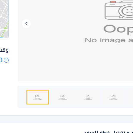
وقت 
0
د و تعديل خطة السفر