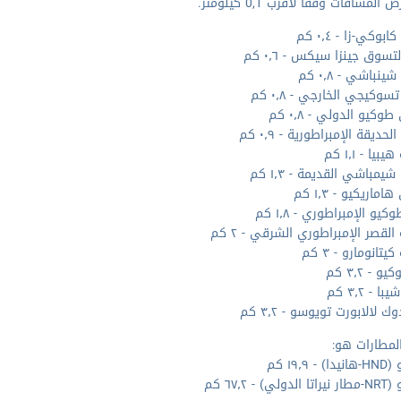
المسافات وفقا لأقرب 0,1 كيلومتر.
وكي-زا - ٠٫٤ كم
تسوق جينزا سيكس - ٠٫٦ كم
نباشي - ٠٫٨ كم
وكيجي الخارجي - ٠٫٨ كم
وكيو الدولي - ٠٫٨ كم
حديقة الإمبراطورية - ٠٫٩ كم
يا - ١٫١ كم
مباشي القديمة - ١٫٣ كم
ماريكيو - ١٫٣ كم
يو الإمبراطوري - ١٫٨ كم
القصر الإمبراطوري الشرقي - ٢ كم
يتانومارو - ٣ كم
 - ٣٫٢ كم
ا - ٣٫٢ كم
وك لالابورت تويوسو - ٣٫٢ كم
لمطارات هو:
 ١٩٫٩ كم
ي) - ٦٧٫٢ كم