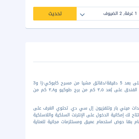
تحديث
عند إقامتك في فندق ميركيور جينزا في طوكيو، ستكون في وسط طوكيو، على بعد 5 دقيقة/دقائق مشيا من مسرح كابوكي-زا و3
دقيقة/دقائق بالسيّارة من قصر طوكيو الإمبراطوري. استمتع بالإقامة في هذا الفندق على بُعد ٣٫٥ كم من برج طوكيو و٣٫٨ كم من
208 غرفة ضيافة تتميز بوجود وحدات ميني بار وتلفزيون إل سي دي. تحتوي الغرف على
ح لك إمكانية الدخول على الإنترنت السلكية واللاسلكية
م بها حوض استحمام عميق ومستلزمات مجانية للعناية