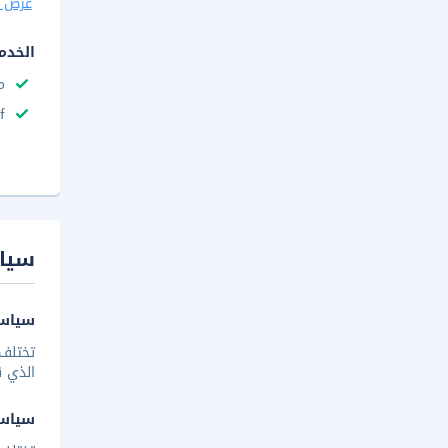
عرض ا
الخدم
م
f
سيا
سياسة
تختلف 
الذي ق
سياس