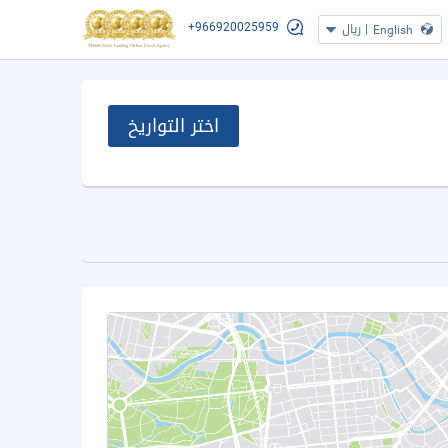
+966920025959
|
ريال
English
اختر التواريخ