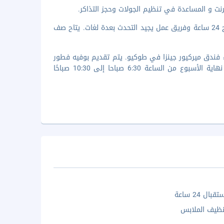
نت و المساعدة في تنظيم الجولات وحجز التذاكر.
تضم وسائل الرائحة المميزة خدمة الغسيل/التنظيف الجاف ومكتب استقبال مفتوح 24 ساعة وفريق عمل يجيد التحدث بعدة لغات. يتاح صف
Le Bistrot d الذي يقدّم خدماته لنزلاء فندق ميركيور جينزا في طوكيو. يتم تقديم بوفيه فطور
خلال أيام الأسبوع العادية من الساعة 6:30 صباحا وحتى 10 صباحاً وفي عطلة نهاية الأسبوع من الساعة 6:30 صباحا إلى 10:30 صباحًا
ال 24 ساعة
ظيف الملابس