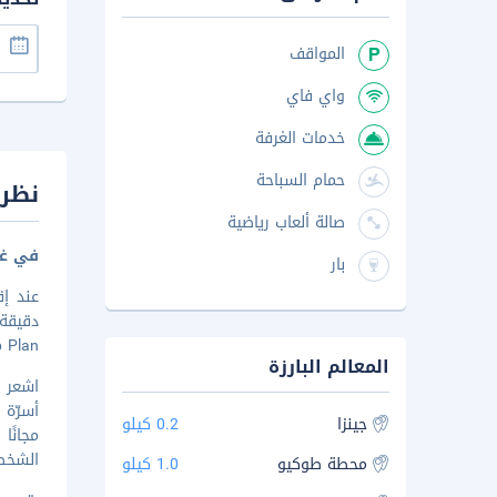
المواقف
واي فاي
خدمات الغرفة
حمام السباحة
نظرة
صالة ألعاب رياضية
في غي
بار
 Plan
المعالم البارزة
أسرّة 
جينزا
0.2 كيلو
مجانً
الشخص
محطة طوكيو
1.0 كيلو