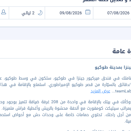
 عامة
نزا بمدينة طوكيو
teamLab
...
عرض المزيد
اشعر وكأنك في بيتك بالإقامة في واحدة من 
بمراتب سيليكت كومفورت مع ألحفة محشوة بالريش وأغطية فراش متميزة. تتا
ا من أجل راحتك. تحتوي حمامات خاصة على وحدات دش مع أحواض استحما
ية.