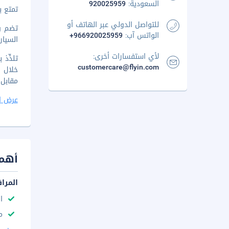
السعودية:
920025959
تمتع ب
للتواصل الدولي عبر الهاتف أو
الواتس آب:
+966920025959
السيار
لأي استفسارات أخرى:
customercare@flyin.com
مقابل
عرض ا
أهم 
المرا
ا
م