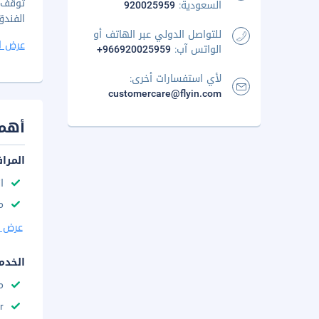
السعودية:
920025959
الفندق، تشمل 3 مطاعم وكافيتيريا. يتم تقد
للتواصل الدولي عبر الهاتف أو
عرض ا
الواتس آب:
+966920025959
لأي استفسارات أخرى:
customercare@flyin.com
أهم 
المرا
ا
م
عرض ا
الخدم
م
r