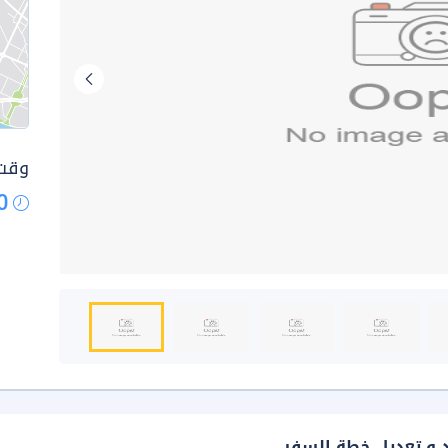
وقت 
0
د و تعديل خطة السفر