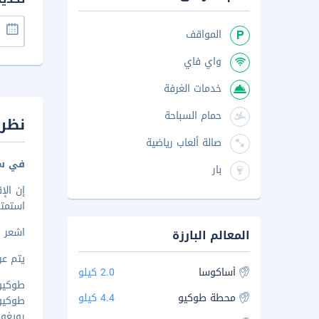
المواقف
واي فاي
خدمات الغرفة
حمام السباحة
نظرة
صالة ألعاب رياضية
في سو
بار
استمتع بالإق
اشعر و
المعالم البارزة
يتم عرض 
أساكوسا
2.0 كيلو
طوكيو س
محطة طوكيو
4.4 كيلو
طوكيو س
رويغوكو