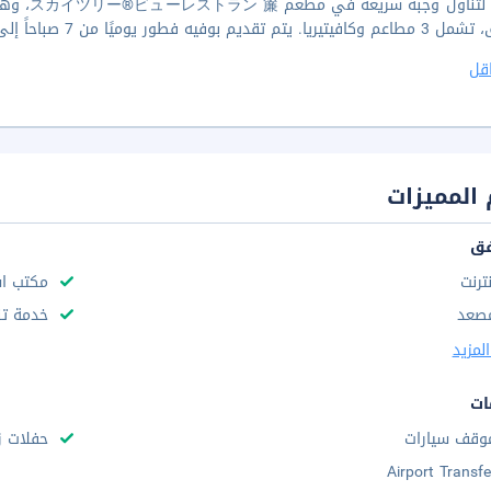
توقّف لت
يم بوفيه فطور يوميًا من 7 صباحاً إلى 9:30 صباحا مقابل رسم إضافي.
قل
المميزات
فق
نترنت
مكتب استقب
صعد
خدمة تن
لمزيد
ات
وقف سيارات
حفلات ز
Airport Transfe