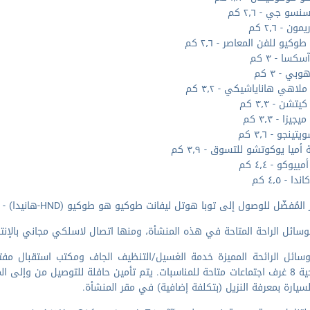
سو جي - ٢٫٦ كم
ون - ٢٫٦ كم
كيو للفن المعاصر - ٢٫٦ كم
كسا - ٣ كم
بي - ٣ كم
لاهي هاناياشيكي - ٣٫٢ كم
تشن - ٣٫٣ كم
يزا - ٣٫٣ كم
تينجو - ٣٫٦ كم
ميا يوكوتشو للتسوق - ٣٫٩ كم
وكو - ٤٫٤ كم
ا - ٤٫٥ كم
لمُفضّل للوصول إلى توبا هوتل ليفانت طوكيو هو طوكيو (HND-هانيدا) - ٢٥٫٨ كم
وسائل الراحة المتاحة في هذه المنشأة، ومنها اتصال لاسلكي مجاني بالإنت
السياحية 8 غرف اجتماعات متاحة للمناسبات. يتم تأمين حافلة للتوصيل من وإلى
يارة بمعرفة النزيل (بتكلفة إضافية) في مقر المنشأة.