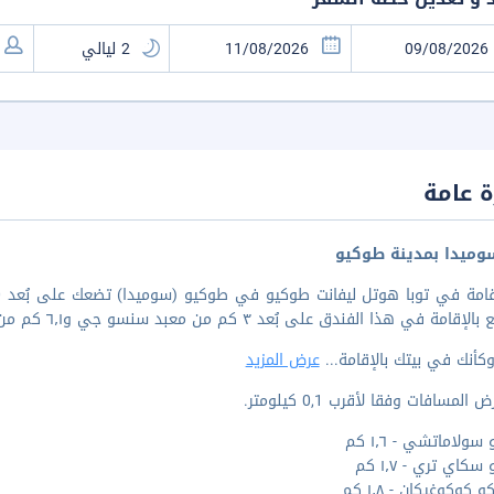
 عامة
ميدا بمدينة طوكيو
امة في هذا الفندق على بُعد ٣ كم من معبد سنسو جي و٦٫١ كم من استاد طوكيو دوم.
كأنك في بيتك بالإقامة
...
عرض المزيد
المسافات وفقا لأقرب 0,1 كيلومتر.
ولاماتشي - ١٫٦ كم
كاي تري - ١٫٧ كم
 كوكوغيكان - ١٫٨ كم