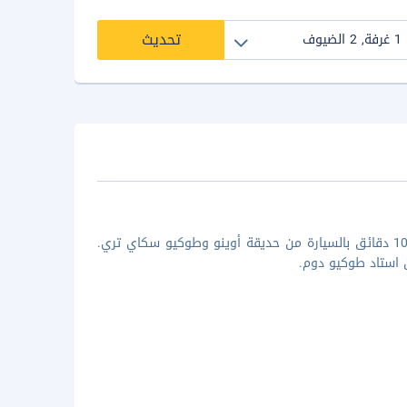
تحديث
إن الإقامة في توبا هوتل ليفانت طوكيو في طوكيو (سوميدا) تضعك على بُعد 10 دقائق بالسيارة من حديقة أوينو وطوكيو سكاي تري.