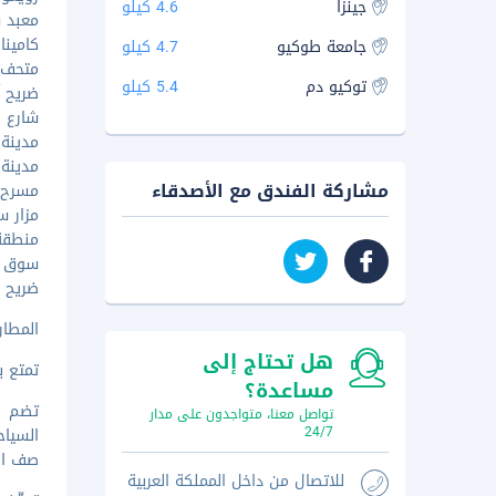
جينزا
4.6 كيلو
معبد سن
كاميناريم
جامعة طوكيو
4.7 كيلو
متحف طو
توکیو دم
5.4 كيلو
ضريح آس
شارع هو
مدينة م
مدينة كي
مشاركة الفندق مع الأصدقاء
مسرح ميج
مزار سوي
منطقة أ
سوق أميي
ضريح كاند
المطار ا
هل تحتاج إلى
تمتع ب
مساعدة؟
تواصل معنا، متواجدون على مدار
24/7
صف الس
للاتصال من داخل المملكة العربية