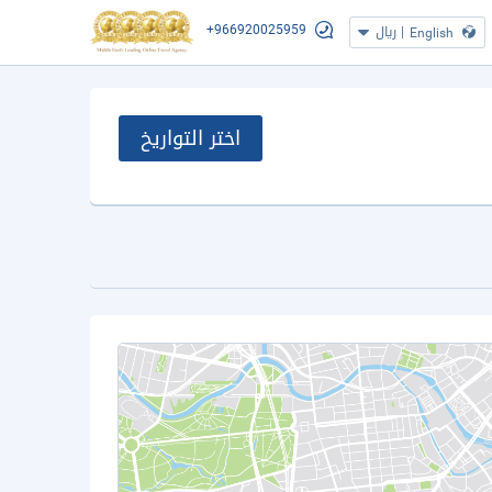
+966920025959
|
ريال
English
اختر التواريخ