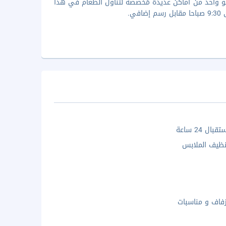
ناول وجبة سريعة في مطعم スカイツリー®ビューレストラン 簾، وهو واحد من أماكن عديدة مُخصصة لتناول الطعام في هذا
ال 24 ساعة
ظيف الملابس
فاف و مناسبات