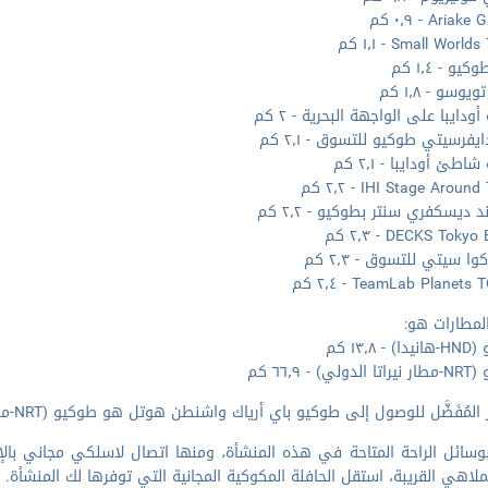
Aria - ٠٫٩ كم
Small Worl - ١٫١ كم
يو - ١٫٤ كم
وسو - ١٫٨ كم
ودايبا على الواجهة البحرية - ٢ كم
يفرسيتي طوكيو للتسوق - ٢٫١ كم
اطئ أودايبا - ٢٫١ كم
IHI Stage Arou - ٢٫٢ كم
د ديسكفري سنتر بطوكيو - ٢٫٢ كم
DECKS Toky - ٢٫٣ كم
وا سيتي للتسوق - ٢٫٣ كم
TeamLab Planet - ٢٫٤ كم
لمطارات هو:
 ١٣٫٨ كم
ي) - ٦٦٫٩ كم
لمُفَضَّل للوصول إلى طوكيو باي أرياك واشنطن هوتل هو طوكيو (NRT-مطار نيراتا الدولي).
وسائل الراحة المتاحة في هذه المنشأة، ومنها اتصال لاسلكي مجاني بالإن
لاهي القريبة، استقل الحافلة المكوكية المجانية التي توفرها لك المنشأة.