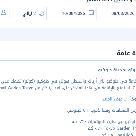
 عامة
تو بمدينة طوكيو
من IHI Stage Around Tokyo.
وكأن
...
عرض المزيد
المسافات وفقا لأقرب 0,1 كيلومتر.
كيو بيج سايت للمؤتمرات - ٠٫٣ كم
Tokyo Garden - ٠٫٧ كم
وليزيوم - ٠٫٨ كم