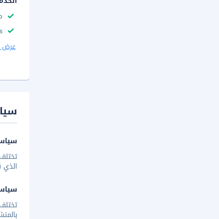
الخدم
م
s
عرض ا
سيا
سياسة
تختلف 
الذي ق
سياس
تختلف
بالمنش