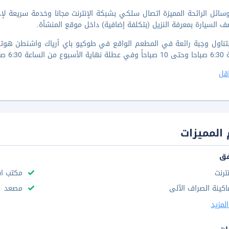
ف السيارة بمعرفة النزيل (بتكلفة إضافية) داخل موقع المنشأة.
بتناول وجبة رائعة في المطعم الواقع في طوكيو باي أرياك واشنطن هوتل.
1 صباحًا مقابل رسم إضافي.
قل
المميزات
فق
نترنت
مكتب استقب
اكينة الصراف الآلى
مصعد
لمزيد