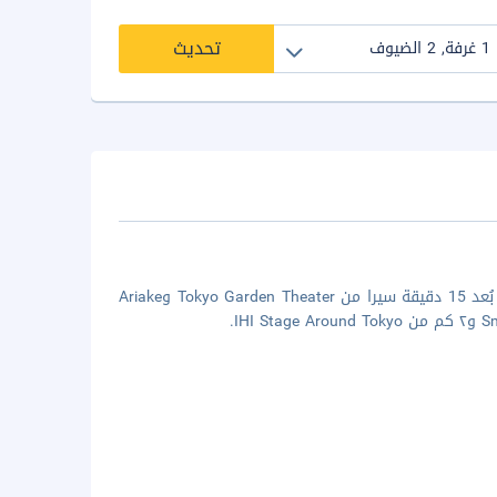
تحديث
إن الإقامة في طوكيو باي أرياك واشنطن هوتل في طوكيو (كوتو) تضعك على بُعد 15 دقيقة سيرا من Tokyo Garden Theater وAriake