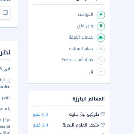
المواقف
واي فاي
خدمات الغرفة
حمام السباحة
نظرة
صالة ألعاب رياضية
في كو
بار
Garden. استمتع بالإقامة في هذا الفندق على بُعد ١٫١ كم من Small Worlds Tokyo و٢ كم 
اشعر 
المعالم البارزة
يتم عرض 
طوكيو بيغ سايت
0.3 كيلو
مركز طو
متحف العلوم البحرية
2.4 كيلو
 Theater
أرياكي ك