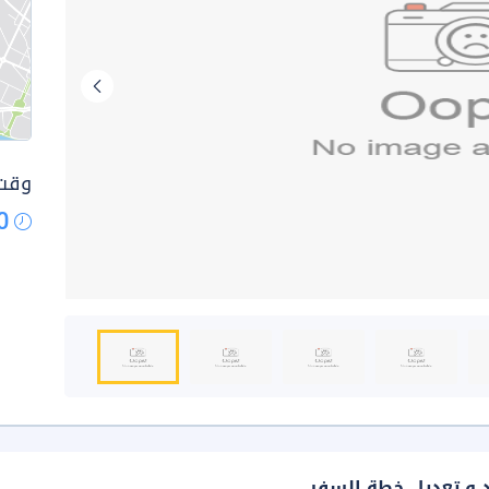
وقت 
0
د و تعديل خطة السفر