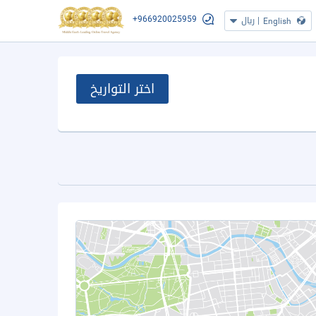
+966920025959
|
ريال
English
اختر التواريخ