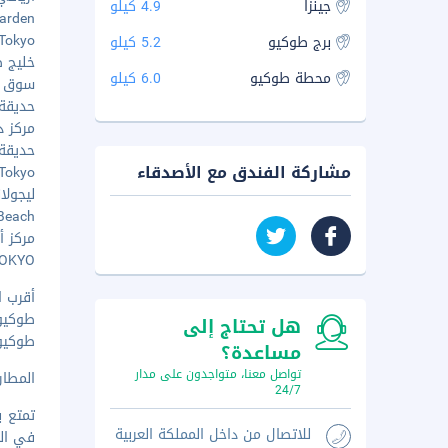
جينزا
4.9 كيلو
ke Garden
ds Tokyo
برج طوكيو
5.2 كيلو
خليج طوك
محطة طوكيو
6.0 كيلو
سوق توي
حديقة أ
مركز دا
حديقة ش
مشاركة الفندق مع الأصدقاء
nd Tokyo
ليجولان
o Beach
مركز أك
s TOKYO
أقرب ا
طوكيو (HND-هانيدا) -
هل تحتاج إلى
طوكيو (NRT-مطار نيراتا الدول
مساعدة؟
تواصل معنا، متواجدون على مدار
المطار ا
24/7
تمتع ب
للاتصال من داخل المملكة العربية
في الم