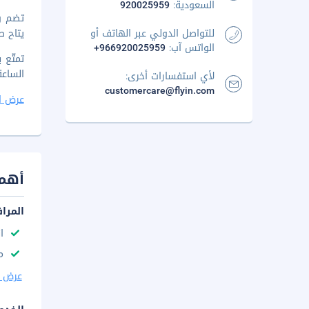
السعودية:
920025959
للتواصل الدولي عبر الهاتف أو
يتاح ص
الواتس آب:
+966920025959
تمتّع 
الساعة 6:30 صباحا وحتى 10 صباحاً وفي عطلة نهاية الأسبوع من الساعة 6:30 صباحا إلى 0:30
لأي استفسارات أخرى:
customercare@flyin.com
عرض ا
أهم 
المرا
ا
م
عرض ا