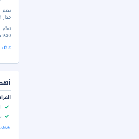
تضم و
مدار 24 ساعة) بالإضافة إلى خدمة النقل من محطة القطار لقاء تكلفة إضافية.
9:30 صباحا.
عرض ا
أهم 
المرا
ا
م
عرض ا