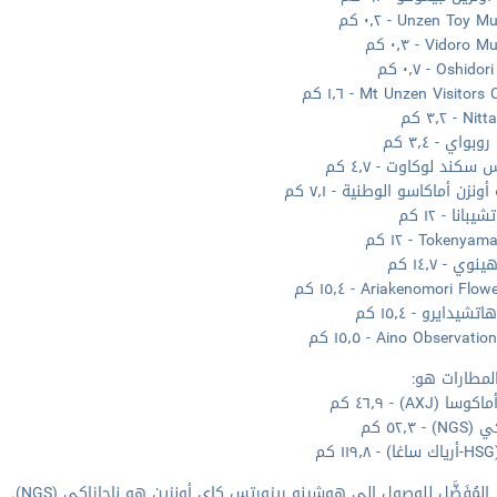
Unzen Toy - ٠٫٢ كم
Vidor - ٠٫٣ كم
Oshi - ٠٫٧ كم
Mt Unzen Visitor - ١٫٦ كم
 - ٣٫٢ كم
وبواي - ٣٫٤ كم
س سكند لوكاوت - ٤٫٧ كم
ونزن أماكاسو الوطنية - ٧٫١ كم
يبانا - ١٢ كم
Tokeny - ١٢ كم
وي - ١٤٫٧ كم
Ariakenomori Fl - ١٥٫٤ كم
شيدايرو - ١٥٫٤ كم
Aino Observat - ١٥٫٥ كم
لمطارات هو:
ا (AXJ) - ٤٦٫٩ كم
 - ٥٢٫٣ كم
كم
 المُفَضَّل للوصول إلى هوشينو ريزورتس كاي أونزين هو ناجازاكي (NGS).