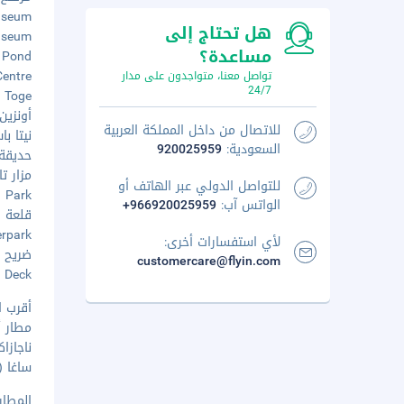
 Museum
هل تحتاج إلى
o Museum
مساعدة؟
dori Pond
s Centre
تواصل معنا، متواجدون على مدار
24/7
Nitta Toge
أونزين ر
للاتصال من داخل المملكة العربية
نيتا با
السعودية:
920025959
حديقة أ
مزار تاتش
للتواصل الدولي عبر الهاتف أو
ama Park
الواتس آب:
+966920025959
قلعة هين
owerpark
لأي استفسارات أخرى:
ضريح هات
customercare@flyin.com
ion Deck
أقرب ا
مطار أماكوس
ناجازاكي (NGS)
ساغا (HSG-أرياك ساغا) - ١١٩٫٨ 
المطار