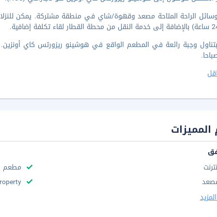
سائل الراحة المتاحة مصعد وقهوة/شاي في منطقة مشتركة. يمكن للنزلاء 
قل
المميزات
فق
نترنت
مطعم
صعد
roperty
لمزيد