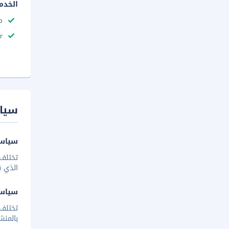
الخدم
م
r
سيا
سياسة
تختلف 
الذي ق
سياس
تختلف
بالمنش