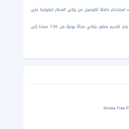
استخدام حافلة للتوصيل من وإلى المطار (متوفرة على
تمتّع بتناول وجبة رائعة في المطعم الواقع في هوشينو ريزورتس كاي أونزين. يتم تقديم فطور ياباني مجانًا يوميًا من 7:30 صباحا إلى
Smoke Free P