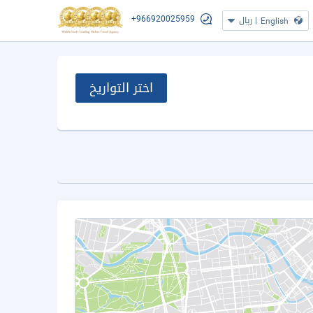
+966920025959
|
ريال
English
اختر التواريخ