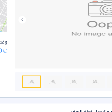
وقت 
0
د و تعديل خطة السفر