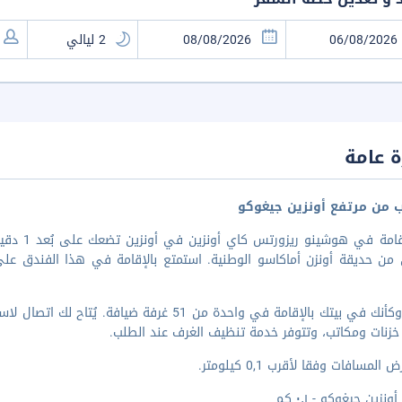
 عامة
ب من مرتفع أونزين جيغوكو
 حديقة أونزن أماكاسو الوطنية. استمتع بالإقامة في هذا الفندق على بُعد ٧٫٥ كم من أونزين روبواي و١٧٫٤
اشعر وكأنك في بيتك بالإقامة في واحدة من 51 غرف
 خزنات ومكاتب، وتتوفر خدمة تنظيف الغرف عند الطلب.
المسافات وفقا لأقرب 0,1 كيلومتر.
ونزين جيغوكو - ٠٫١ كم