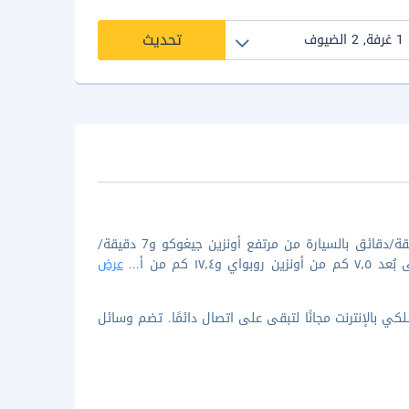
تحديث
إن الإقامة في هوشينو ريزورتس كاي أونزين في أونزين تضعك على بُعد 1 دقيقة/دقائق بالسيارة من مرتفع أونزين جيغوكو و7 دقيقة/
 كم من أ
...
عرض
ة ضيافة. يُتاح لك اتصال لاسلكي بالإنترنت مجانًا لتبقى على اتصال دائمًا. تضم وسائل