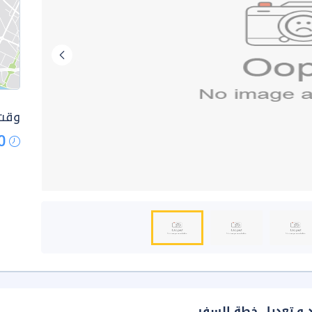
وقت 
0
د و تعديل خطة السفر