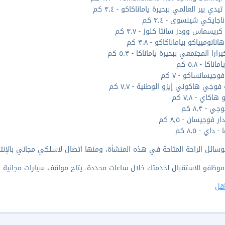
دي بير العالمي ببحيرة ياماناكاكو - ٣٫٤ كم
اجايكي شينسوى - ٣٫٤ كم
يسماس وودز سانتا كلوز - ٣٫٧ كم
نانوميياكو بياماناكاكو - ٣٫٨ كم
رارا المجتمعي ببحيرة ياماناكا - ٥٫٣ كم
اناكا - ٥٫٨ كم
وجيسانساكو - ٧ كم
فوجي هاكوني إيزو الوطنية - ٧٫٧ كم
اكاي - ٧٫٨ كم
 - ٨٫٣ كم
ر فوجيسان - ٨٫٥ كم
- داي - ٨٫٥ كم
وسائل الراحة المتاحة في هذه المنشأة، ومنها اتصال لاسلكي مجاني بالإنتر
موظفو الاستقبال لخدمتك خلال ساعات محددة. يتاح مواقف سيارات مجانية ق
قل