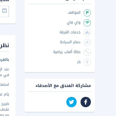
المواقف
واي فاي
خدمات الغرفة
حمام السباحة
نظرة
صالة ألعاب رياضية
بالقرب
بار
في موقع التخ
استمتع
مشاركة الفندق مع الأصدقاء
يتم عرض 
ضريح يام
متحف مي
i no yu