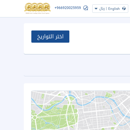
+966920025959
|
ريال
English
اختر التواريخ