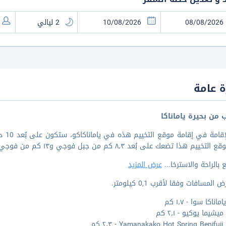
 عامة
 من بحيرة ياماناكا
عند 
ييم هذا تضعك على بُعد ٨٫٣ كم من جبل فوجي و١٣ كم من فوجي-كيو هايلاند.
 بالراحة والاسترخا
...
عرض المزيد
المسافات وفقا لأقرب 0,1 كيلومتر.
اناكا سوا - ١٫٧ كم
شيما يوكيو - ٢٫١ كم
Yamanakako Hot Spring Benifuj - ٢٫٣ كم