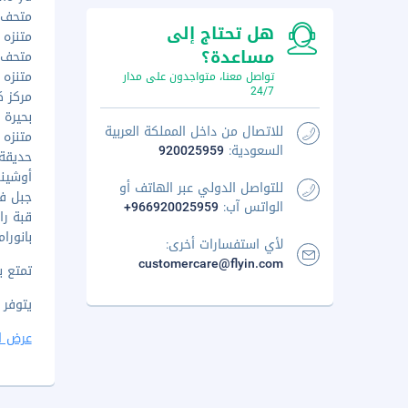
متحف تي
هل تحتاج إلى
متنزه ن
مساعدة؟
متحف كر
متنزه ها
تواصل معنا، متواجدون على مدار
24/7
مركز كي
بحيرة يام
للاتصال من داخل المملكة العربية
متنزه ف
السعودية:
920025959
حديقة 
أوشينو ه
للتواصل الدولي عبر الهاتف أو
جبل فوجي
الواتس آب:
+966920025959
قبة رادا
بانوراما 
لأي استفسارات أخرى:
customercare@flyin.com
تمتع ب
يتوفر 
عرض ا