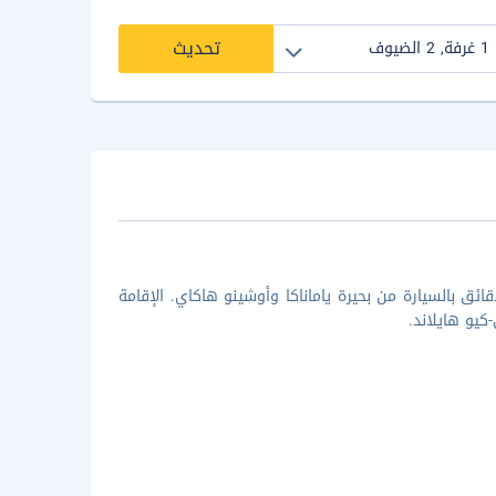
تحديث
الإقامة في إقامة موقع التخييم هذه في ياماناكاكو، ستكون على بُعد 10 دقائق بالسيارة من بحيرة ياماناكا وأوشينو هاكاي. الإقامة