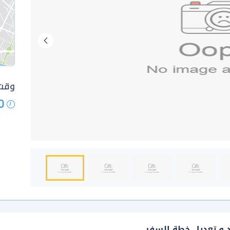
وقت 
0
د و تعديل خطة السفر