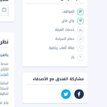
المواقف
واي فاي
خدمات الغرفة
حمام السباحة
نظرة
صالة ألعاب رياضية
بالقرب
بار
عندما
للتزلج و
المزيد
مشاركة الفندق مع الأصدقاء
استمت
لاسلكي
تنظيف
يتم عرض 