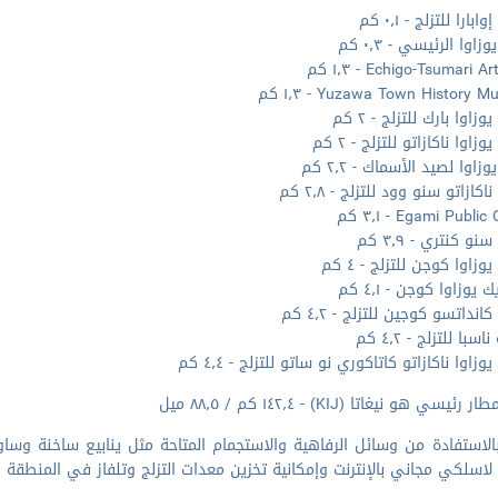
بارا للتزلج - ٠٫١ كم
زاوا الرئيسي - ٠٫٣ كم
Echigo-Tsumari A - ١٫٣ كم
Yuzawa Town History - ١٫٣ كم
وزاوا بارك للتزلج - ٢ كم
زاوا ناكازاتو للتزلج - ٢ كم
وزاوا لصيد الأسماك - ٢٫٢ كم
اكازاتو سنو وود للتزلج - ٢٫٨ كم
Egami Publ - ٣٫١ كم
و كنتري - ٣٫٩ كم
وزاوا كوجن للتزلج - ٤ كم
 يوزاوا كوجن - ٤٫١ كم
انداتسو كوجين للتزلج - ٤٫٢ كم
سبا للتزلج - ٤٫٢ كم
وزاوا ناكازاتو كاتاكوري نو ساتو للتزلج - ٤٫٤ كم
ئيسي هو نيغاتا (KIJ) - ١٤٢٫٤ كم / ٨٨٫٥ ميل
الاستفادة من وسائل الرفاهية والاستجمام المتاحة مثل ينابيع ساخنة وس
لاسلكي مجاني بالإنترنت وإمكانية تخزين معدات التزلج وتلفاز في المنطقة 