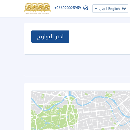
+966920025959
|
ريال
English
اختر التواريخ