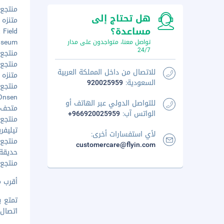
منتجع إوا
هل تحتاج إلى
متنزه يو
مساعدة؟
rt Field
 Museum
تواصل معنا، متواجدون على مدار
24/7
منتجع ي
منتجع يو
للاتصال من داخل المملكة العربية
متنزه ي
السعودية:
920025959
منتجع ن
ic Onsen
للتواصل الدولي عبر الهاتف أو
متحف سن
الواتس آب:
+966920025959
منتجع ي
تيليفريك
لأي استفسارات أخرى:
منتجع ك
customercare@flyin.com
حديقة نا
منتجع ي
أقرب مطار ر
تمتع ب
اتصال 