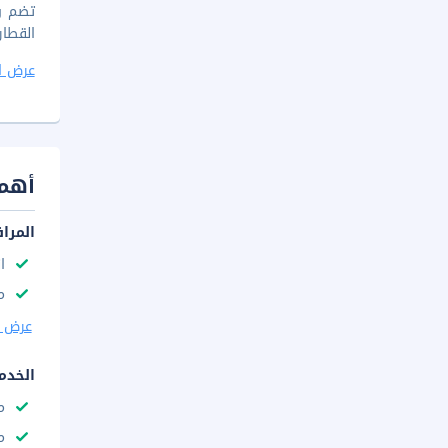
تضم و
القطار
عرض ا
أهم 
المرا
ا
م
عرض ا
الخدم
م
م