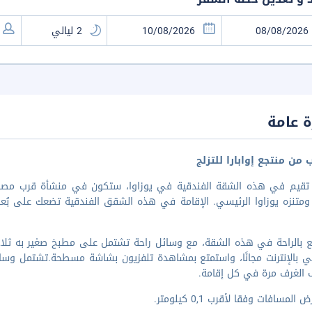
 عامة
 من منتجع إوابارا للتزلج
 تقيم في هذه الشقة الفندقية في يوزاوا، ستكون في منشأة قرب مصاعد 
متنزه يوزاوا الرئيسي. الإقامة في هذه الشقق الفندقية تضعك على بُعد ٢٢٫٤ كم من منتجع نائبا سكي و١٫٣ كم من 
ع بالراحة في هذه الشقة، مع وسائل راحة تشتمل على مطبخ صغير به ثل
 بالإنترنت مجانًا، واستمتع بمشاهدة تلفزيون بشاشة مسطحة.تشتمل وسائ
 الغرف مرة في كل إقامة.
المسافات وفقا لأقرب 0,1 كيلومتر.