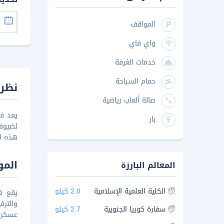
المواقف
واي فاي
خدمات الغرفة
حمام السباحة
نظرة
صالة ألعاب رياضية
بار
لضيوفه
هذه ال
المو
المعالم البارزة
الكلية العلمية الإسلامية
2.0 كيلو
يقع فن
سفارة كوريا الجنوبية
2.7 كيلو
عسكري حي