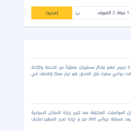
تحديث
يعد فندق ريجيون أحدُ أفضل أماكن الاقامة في مدينة عمان الساحرة ذو فئه ال 3 نجوم، فهو يقدّمُ مستوياتٍ متميّزةً من الخدمة والرّاحة
نت دواعي سفرك فإن الفندق هو خيار ممتاز لإقامتك في
لمواصلات المختلفة مما تتيح زيارة الاماكن السياحية
والترفيهية المميزة بالمدينة والتى تتمثل فى زيارة مسجد ضاحية الرشيد الذى يبعد مسافة حوالى 600 متر و زيارة صرح الشهيد/متحف