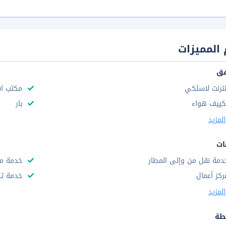
المميزات
فق
نترنت لاسلكي
مكتب استق
كييف هواء
بار
لمزيد
ات
دمة نقل من وإلى المطار
خدمة مج
ركز أعمال
خدمة تن
لمزيد
طة