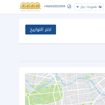
+966920025959
|
ريال
English
اختر التواريخ