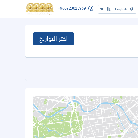
+966920025959
|
ريال
English
اختر التواريخ