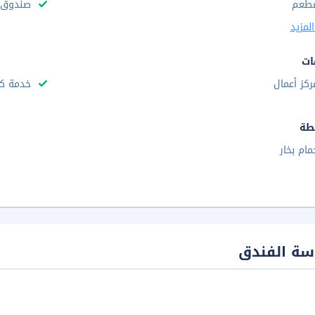
طعم
صندوق و
لمزيد
ات
ركز أعمال
خدمة ك
طة
مام بخار
سة الفندق