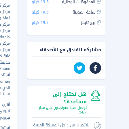
المحفوظات الوطنية
19.5 كيلو
مركز ثيك
مركز مو
ساحة المدينة
19.6 كيلو
ng Mall
برج تايمز
19.7 كيلو
مركز جيت
مركز ذا
جامعة كين
مركز تس
مشاركة الفندق مع الأصدقاء
مركز سا
غابة كارور
حديقة ني
ge House
استاد مد
Bomas - ٢٤٫٤
نادي موث
هل تحتاج إلى
مستشفى 
مساعدة؟
أقرب ا
تواصل معنا، متواجدون على مدار
نيروبي (NBO - مطار جومو كينياتا ال
24/7
نيروبي (WIL - مطار ولسون)
للاتصال من داخل المملكة العربية
استمتع