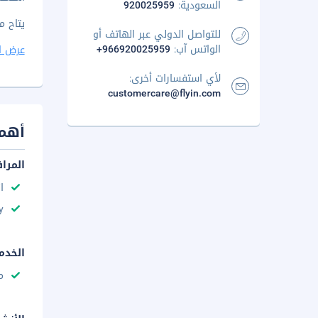
السعودية:
920025959
يتاح م
للتواصل الدولي عبر الهاتف أو
الواتس آب:
+966920025959
عرض ا
لأي استفسارات أخرى:
customercare@flyin.com
أهم 
المرا
ا
y
الخدم
م