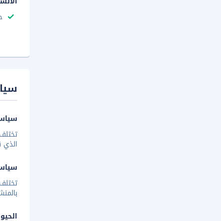
الأنش
ح
سيا
سياسة
تختلف 
الذي ق
سياس
تختلف
بالمنش
الحيوا