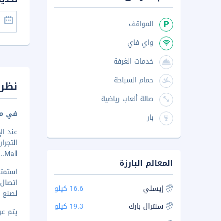
المواقف
واي فاي
خدمات الغرفة
حمام السباحة
نظرة
صالة ألعاب رياضية
في مد
بار
Mall....
المعالم البارزة
استمت
إيسلي
16.6 كيلو
لصنع ا
سنترال بارك
19.3 كيلو
يتم عرض 