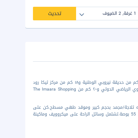
تحديث
عند الإقامة في إقامة منزل العطلات هذه في نيروبي، ستكون على بُعد ٢٣٫٩ كم من حديقة نيروبي الوطنية و١٨ كم من مركز ثيكا رود
التجراري. الإقامة في هذا المنزل للعطلات تضعك على بُعد ١٩٫٤ كم من مركز موي الرياضي الدولي و٢٠ كم من The Imaara Shopping
 به ثلاجة/مجمد بحجم كبير وموقد طهي مسطح.كن على
اتصال دائمًا مع اتصال لاسلكي بالإنترنت مجانًا، واستمتع بمشاهدة تلفزيون ذكي 55 بوصة.تشتمل وسائل الراحة على ميكروويف وماكينة