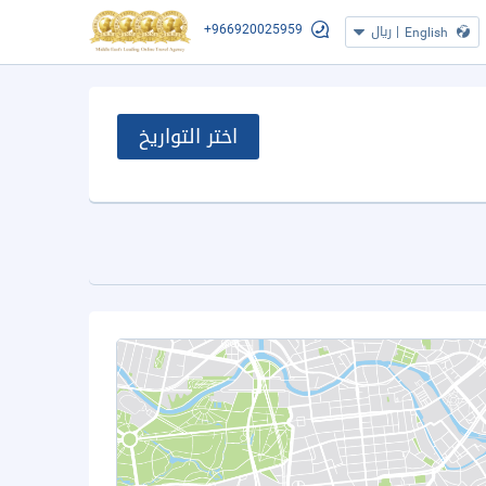
+966920025959
|
ريال
English
اختر التواريخ