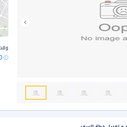
وقت 
0
د و تعديل خطة السفر