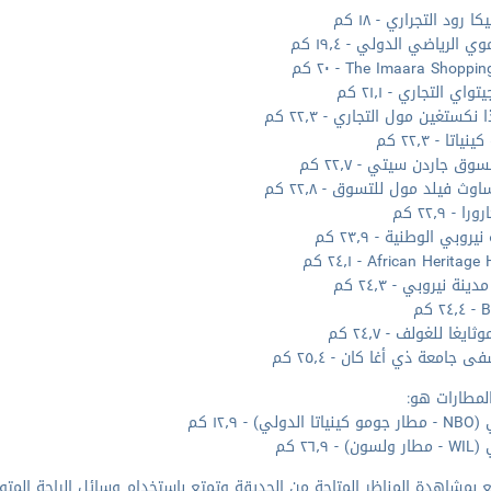
ا رود التجراري - ١٨ كم
ي الرياضي الدولي - ١٩٫٤ كم
The Imaara Shoppi - ٢٠ كم
واي التجاري - ٢١٫١ كم
 نكستغين مول التجاري - ٢٢٫٣ كم
ياتا - ٢٢٫٣ كم
وق جاردن سيتي - ٢٢٫٧ كم
وث فيلد مول للتسوق - ٢٢٫٨ كم
ا - ٢٢٫٩ كم
روبي الوطنية - ٢٣٫٩ كم
African Herita - ٢٤٫١ كم
ينة نيروبي - ٢٤٫٣ كم
 كم
ايغا للغولف - ٢٤٫٧ كم
جامعة ذي أغا كان - ٢٥٫٤ كم
لمطارات هو:
دولي) - ١٢٫٩ كم
 - ٢٦٫٩ كم
 بمشاهدة المناظر المتاحة من الحديقة وتمتع باستخدام وسائل الراحة المتو