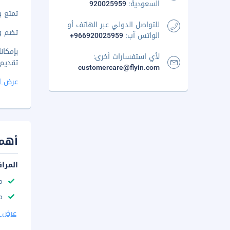
السعودية:
920025959
تمتع ب
للتواصل الدولي عبر الهاتف أو
تضم وسائل الر
الواتس آب:
+966920025959
لأي استفسارات أخرى:
تقديم فطور 
customercare@flyin.com
عرض ا
أهم 
المرا
م
مك
عرض ا