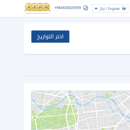
+966920025959
|
ريال
English
اختر التواريخ