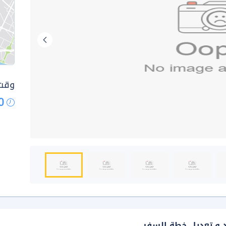
وقت 
0
د و تعديل خطة السفر