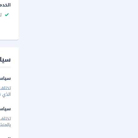
الخدم
ت
سيا
سياسة
تختلف 
الذي ق
سياس
تختلف
بالمنش