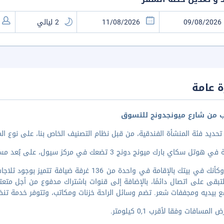
 عامة
ب من شارع ميونجدونج للتسوق
تحديد فئة المنشأة الفندقية، من قبل نظام التصنيف الخاص بنا، على نوع ال
ل سكاي بارك ميونج دونج 3 تضعك في مركز سيول، على بُعد مسافة 4 دقيقة/دقائق سيرا من Kokki
اشعر وكأنك في بيتك بالإقامة في واحدة من 136 
 لتبقى على اتصال دائمًا، بالإضافة إلى قنوات باشتراك مدفوع من أجل متع
بيديه ومجففات شعر. تضم وسائل الراحة خزنات ومكاتب، وتتوفر خدمة تنظي
المسافات وفقا لأقرب 0,1 كيلومتر.