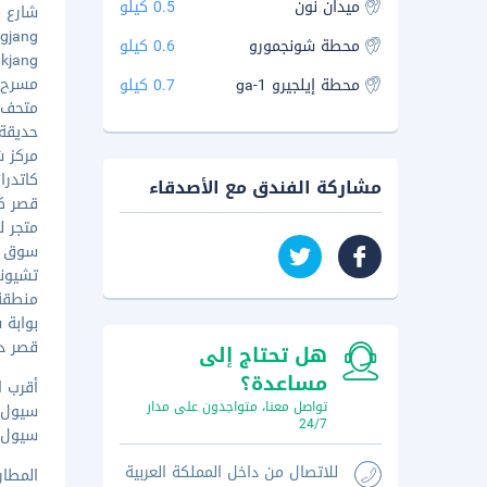
ميدان نون
0.5 كيلو
شارع مي
lingjang
محطة شونجمورو
0.6 كيلو
eukjang
مسرح ميي
محطة إيلجيرو 1-ga
0.7 كيلو
متحف ت
حديقة نا
مركز شي
كاتدرائي
مشاركة الفندق مع الأصدقاء
قصر كوريا
متجر لوت
سوق نام
تشيونجي
منطقة إ
بوابة سو
قصر دوك
هل تحتاج إلى
مساعدة؟
أقرب ا
تواصل معنا، متواجدون على مدار
سيول (GMP-مطار غيمبو الدولي) -
24/7
سيول (ICN-مطار إنشيون الدولي) 
للاتصال من داخل المملكة العربية
المطار ال