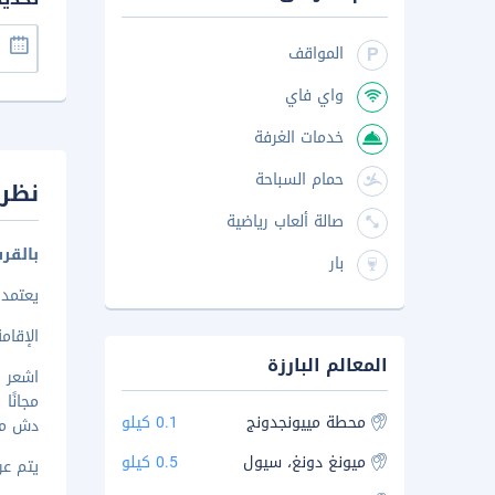
المواقف
واي فاي
خدمات الغرفة
حمام السباحة
نظرة
صالة ألعاب رياضية
بالقر
بار
يعتمد 
الإقامة في هوت
المعالم البارزة
مجانًا
محطة مييونجدونج
0.1 كيلو
دش مع 
ميونغ دونغ، سيول
0.5 كيلو
يتم عرض 