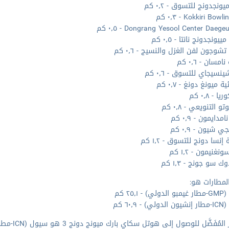
ونجدونج للتسوق - ٠٫٢ كم
Kokkiri Bow - ٠٫٣ كم
Dongrang Yesool Center Daeg - ٠٫٥ كم
ونجدونج نانتا - ٠٫٥ كم
شوجون لفن الغزل والنسيج - ٠٫٦ كم
مسان - ٠٫٦ كم
نسيجاي للتسوق - ٠٫٦ كم
ة ميونغ دونغ - ٠٫٧ كم
 - ٠٫٨ كم
و التنويعي - ٠٫٨ كم
دايمون - ٠٫٩ كم
 شيون - ٠٫٩ كم
نسا دونج للتسوق - ١٫٢ كم
نغنيمون - ١٫٢ كم
 سو جونج - ١٫٣ كم
لمطارات هو:
 ٢٥٫١ كم
- ٦٠٫٩ كم
مُفَضَّل للوصول إلى هوتل سكاي بارك ميونج دونج 3 هو سيول (ICN-مطار إنشيون الدولي).