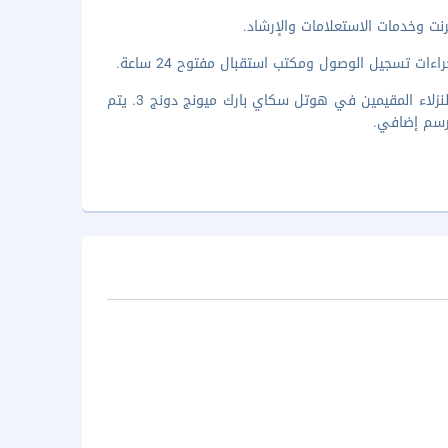
نت وخدمات الاستعلامات والإرشاد.
بإمكانك شراء مأكولات خفيفة من متجر البقالة الموجود هنا والذي يقدّم خدماته للنزلاء المقيمين في هوتل سكاي بارك ميونج دونج 3. يتم