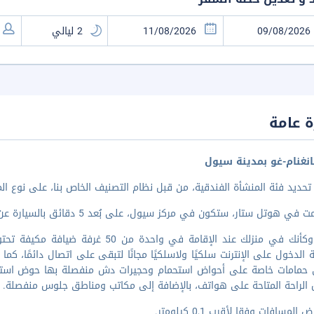
 عامة
نغنام-غو بمدينة سيول
تحديد فئة المنشأة الفندقية، من قبل نظام التصنيف الخاص بنا، على نوع ال
 هوتل ستار، ستكون في مركز سيول، على بُعد 5 دقائق بالسيارة عن مركز المؤتمرات والمعارض كويكس COEX
اشعر وكأنك في منزلك عند الإقامة في 
ة الدخول على الإنترنت سلكيًا ولاسلكيًا مجانًا لتبقى على اتصال دائمًا، كم
 حمامات خاصة على أحواض استحمام وحجيرات دش منفصلة بها حوض استحم
الراحة المتاحة على هواتف، بالإضافة إلى مكاتب ومناطق جلوس منفصلة.
المسافات وفقا لأقرب 0,1 كيلومتر.