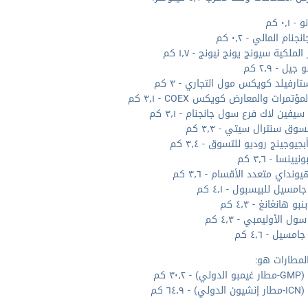
 ٠٫١ كم
جنام المالي - ٠٫٢ كم
 الملكية سيونج يونج نيونج - ١٫٧ كم
يل - ٢٫٩ كم
تارفيلد كويكس مول التجاري - ٣ كم
ؤتمرات والمعارض كويكس COEX - ٣٫١ كم
سيفين لاك فرع سول جانجنام - ٣٫١ كم
وق سنترال سيتي - ٣٫٣ كم
جيوجينج روديو للتسوق - ٣٫٤ كم
يينسا - ٣٫٦ كم
ونداي متعدد الأقسام - ٣٫٦ كم
امسيل للبيسبول - ٤٫١ كم
بو هانغانغ - ٤٫٣ كم
ل الأوليمبي - ٤٫٣ كم
مسيل - ٤٫٦ كم
لمطارات هو:
 ٣٠٫٢ كم
- ٦٤٫٩ كم