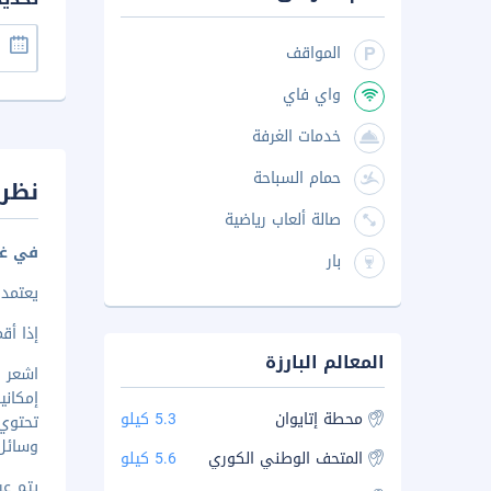
المواقف
واي فاي
خدمات الغرفة
حمام السباحة
نظرة
صالة ألعاب رياضية
في غا
بار
يعتمد 
إذا أقمت في
المعالم البارزة
إمكاني
محطة إتايوان
5.3 كيلو
تحتوي
وسائل 
المتحف الوطني الكوري
5.6 كيلو
يتم عرض 