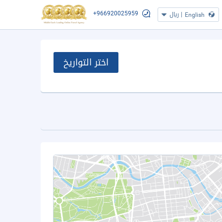
+966920025959
|
ريال
English
اختر التواريخ