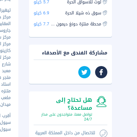
لوت للاسواق الحرة
5.7 كيلو
تيهيرانو -
سوق ذه شيلا الحرة
6.9 كيلو
مركز جان
المقابر
محطة منتزة دونغ ديمون للتاريخ والثقافة
7.7 كيلو
جاروسو ج
مركز س
مركز الم
كازينو 
مشاركة الفندق مع الأصدقاء
مركز تس
شارع أب
معبد بون
متجر هي
استاد ج
متنزه بن
ملعب سو
هل تحتاج إلى
ميدان جا
مساعدة؟
تواصل معنا، متواجدون على مدار
أقرب ا
24/7
سيول (GMP-مطار غيمبو الدولي) -
سيول (ICN-مطار إنشيون الدولي) 
للاتصال من داخل المملكة العربية