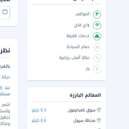
المواقف
واي فاي
خدمات الغرفة
حمام السباحة
نظرة
صالة ألعاب رياضية
بالقر
بار
حرصًا 
عند إ
مسافة مشي م
المعالم البارزة
سوق نامدايمون
0.5 كيلو
ولاسلك
تجهيز
محطة سيول
0.6 كيلو
ومكات