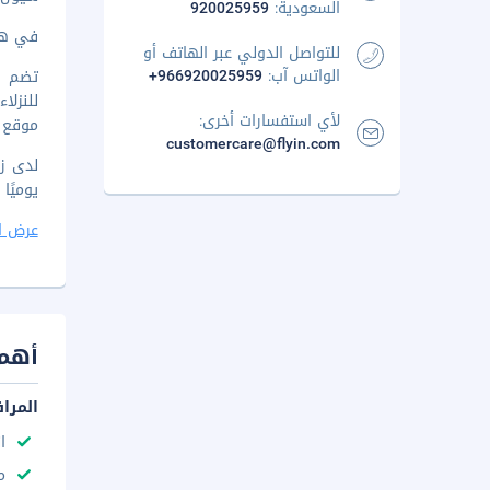
السعودية:
920025959
في هذ
للتواصل الدولي عبر الهاتف أو
الواتس آب:
+966920025959
للنزلا
لأي استفسارات أخرى:
موقع ا
customercare@flyin.com
يوميًا من 6:30 صباحاً إلى 10 صبا
عرض ا
أهم 
المرا
ا
مك