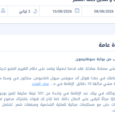
 عامة
ب من بوابة سونغنيمون
على مصلحة عملائنا، فقد قدمنا تصنيفًا يعتمد على نظام التقييم المتبع لدينا
قامتك في رمادا هوتل آند سويتس سيول ناماديومن، ستكون في وسط سي
دّتها 10 دقائق. الإقامة في ه
...
عرض المزيد
اشعر وكأنك في بيتك عند الإقامة في واح
يًا مجانًا لتبقى على اتصال دائمًا، كما تتاح لك قنوات باشتراك مدفوع 
ات دش مع مستلزمات مجانية للعناية الشخصية ومجففات شعر. تشتمل وسا
ب.