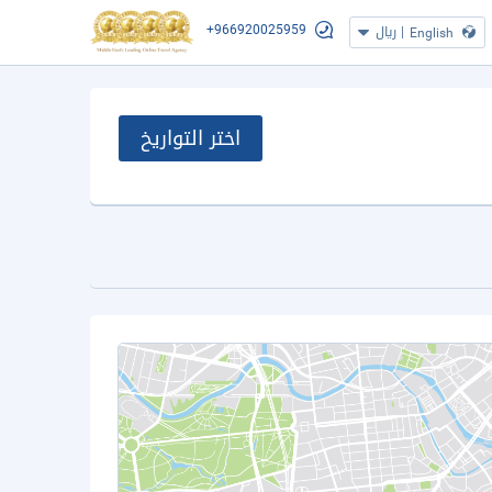
+966920025959
|
ريال
English
اختر التواريخ