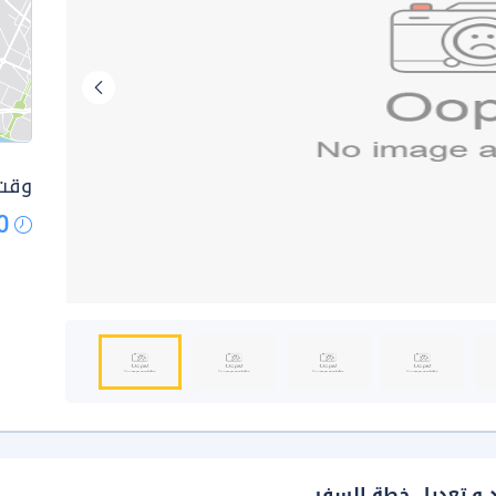
وقت 
0
د و تعديل خطة السفر