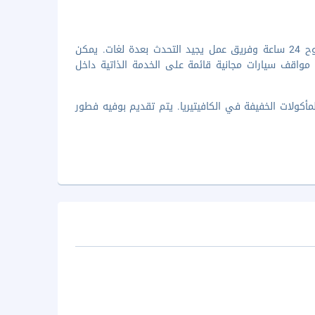
تضم وسائل الرائحة المميزة خدمة الغسيل/التنظيف الجاف ومكتب استقبال مفتوح 24 ساعة وفريق عمل يجيد التحدث بعدة لغات. يمكن
 مواقف سيارات مجانية قائمة على الخدمة الذاتية داخل
ندق، استمتع بوجبة في مطعم Sky Lounge أو بتناول المأكولات الخفيفة في الكافيتيريا. يتم تقديم بوفيه فطور