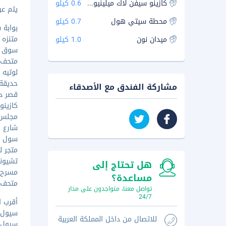
كازينو سيفن لاك ميلينيوم سيول هيلتون برانش
0.6 كيلو
يتم عرض ا
محطة سيتي هول
0.7 كيلو
بوابة سونغن
متنزه سيولو 7017
ميدان نون
1.0 كيلو
سوق نامدايم
متحف سيول 
لوتيه آو
حديقة نامسا
مشاركة الفندق مع الأصدقاء
قصر دوك سو
كازينو س
مجلس مدين
شارع ميون
سول بلازا - ٫٢
متجر لوتو 
تشيونجي شي
هل تحتاج إلى
مسرح مييون
مساعدة؟
متحف سيول
تواصل معنا، متواجدون على مدار
24/7
أقرب ا
سيول (ICN-مطار إنشيون الدولي) - ٦٧٫٦ 
للاتصال من داخل المملكة العربية
سيول (GMP-مطار غيمبو الدولي) - ١٧٫٧ ك