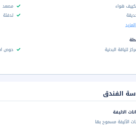
كييف هواء
مصعد
ديقة
تدفئة
لمزيد
طة
ركز للياقة البدنية
حوص اس
سة الفندق
نات الاليفة
نات الأليفة مسموح بها