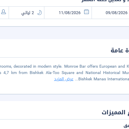
 عامة
us rooms, decorated in modern style. Monroe Bar offers European and 
l is 4,7 km from Bishkek Ala-Too Square and National Historical M
Bishkek Manas Internationa
...
عرض المزيد
المميزات
فق