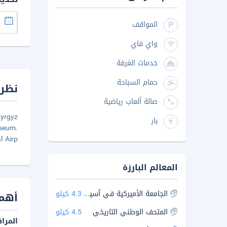
المواقف
واي فاي
خدمات الغرفة
حمام السباحة
نظرة
صالة ألعاب رياضية
Kyrgyz
بار
useum.
l Airp
المعالم البارزة
الجامعة الأميركية في آسيا الوسطى
4.3 كيلو
أهم 
المتحف الوطني التاريخي
4.5 كيلو
المرا