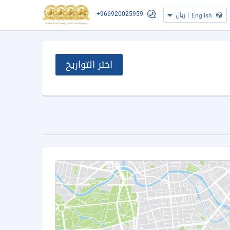
+966920025959
|
ريال
English
اختر التواريخ