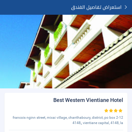
استعراض تفاصيل الفندق
Best Western Vientiane Hotel
2-12 francois nginn street, mixai village, chanthaboury, district, po box
4148,, vientiane capital, 4148, la