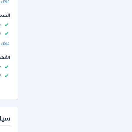
عرض ا
الخدم
م
خ
عرض ا
الأنش
م
غ
سيا