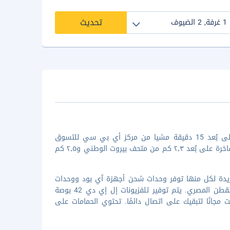
تحديث
عند الإقامة في سوفيتيل بيروت لو غبريال بمدينة بيروت (الأشرفية)، ستكون على بُعد 15 دقيقة مشيا من مركز أي بي سي للتسوق
ومتحف سرسق. استمتع بالإقامة في هذا الفندق، حيث ستضعك هذه المنشأة الفاخرة على بُعد ٢٫٣ كم من متحف بيروت الوطني و٢٫٥ كم
حدة من 28 غرفة ضيافة بديكورات فريدة لكل منها توفر وحدات شحن أجهزة آي بود ووحدات
ميني بار. تحتوي الغرف على أسرّة بمراتب بطبقة علوية مريحة مع ملاءات من القطن المصري. يتم توفير تلفزيونات إل إي دي 42 بوصة
مجانًا لتبقيك على اتصال دائمًا. تحتوي الحمامات على