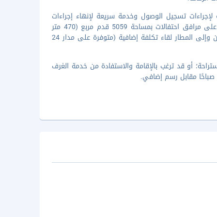
جال الأعمال مفتوح 24 ساعة وخدمة سريعة لإجراءات تسجيل الوصول وخدمة سريعة لإنهاء إجراءات
المغادرة. هل تخطط لإقامة حدث ما في بيروت؟ تحتوي هذه المنشأة السياحة على مرافق احتفالات بمساحة 5059 قدم مربع (470 متر
مربع)، بما في ذلك قاعة مؤتمرات وقاعات اجتماعات. يتم تأمين حافلة للتوصيل من وإلى المطار لقاء تكلفة إضافية (متوفرة على مدار 24
L، وهو مطعم يحتوي على بار/استراحة؛ أو قد ترغب بالإقامة والاستفادة من خدمة الغرف