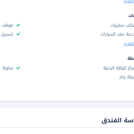
لمزيد
ات
كتب سفريات
موقف س
دمة صف السيارات
تسجيل س
لمزيد
طة
ركز للياقة البدنية
ساونة
رفة بخار
سة الفندق