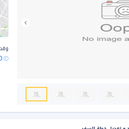
وقت 
0
د و تعديل خطة السفر