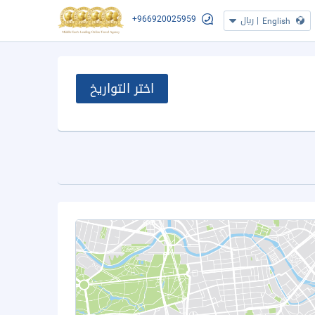
+966920025959
|
ريال
English
اختر التواريخ