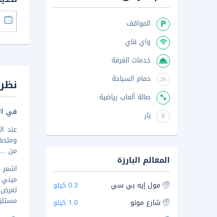
المواقف
واي فاي
خدمات الغرفة
حمام السباحة
نظرة
صالة ألعاب رياضية
في ال
بار
من
...
المعالم البارزة
مول إيه بي سي
0.3 كيلو
تعرض ق
مستلزم
شارع مونو
1.0 كيلو