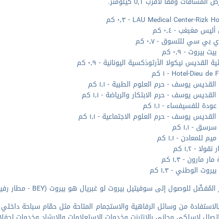
المسافات وفقا لأقرب 0,1 كيلومتر.
LAU Medical Center-Rizk H - ٠٫٣ كم
يس مغبغب - ٠٫٤ كم
 بي سي للتسوق - ٠٫٧ كم
 بيروت - ٠٫٩ كم
ية القديس نيكولا الأرثوذكسية اليونانية - ٠٫٩ كم
Hotel-Dieu d - ١ كم
القديس يوسف - حرم العلوم الطبية - ١٫١ كم
لقديس يوسف - حرم الابتكار والرياضة - ١٫١ كم
دة للفسيفساء - ١٫١ كم
لقديس يوسف - حرم العلوم الاجتماعية - ١٫١ كم
سق - ١٫١ كم
م للمعادن - ١٫١ كم
قولا - ١٫٢ كم
ر مارون - ١٫٣ كم
روت الوطني - ١٫٣ كم
مُفضّل للوصول إلى سوفيتيل بيروت لو غبريال هو بيروت (BEY - مطار رفيق الحريري الدولي) - ٩٫٣ كم
الاستفادة من وسائل الرفاهية والاستجمام المتاحة مثل حمّام سباحة داخلي 
تصال لاسلكي مجاني بالإنترنت وخدمات الاستعلامات والإرشاد وخدمات لحفلا