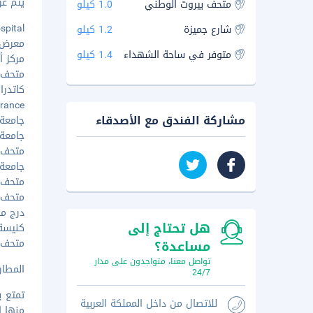
يتم عرض 
متحف بيروت الوطني
1.0 كيلو
ospital
شارع جميزة
1.2 كيلو
معرض أل
متوفر في ساحة الشهداء
1.4 كيلو
مركز أي
متحف بيت
كاتدرائ
e France
مشاركة الفندق مع الأصدقاء
جامعة 
جامعة ا
متحف عو
جامعة ا
متحف سر
متحف مي
درج مار ن
هل تحتاج إلى
كنيسة ما
متحف بي
مساعدة؟
تواصل معنا، متواجدون على مدار
المطار ال
24/7
تمتع ب
للاتصال من داخل المملكة العربية
منها ا