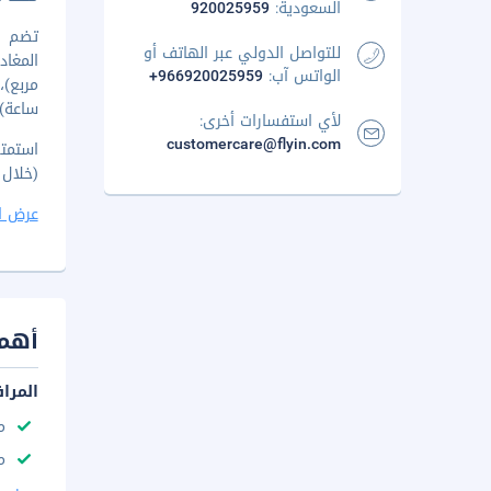
السعودية:
920025959
للتواصل الدولي عبر الهاتف أو
الواتس آب:
+966920025959
ساعة)،
لأي استفسارات أخرى:
customercare@flyin.com
(خلال ساعا
عرض ا
أهم 
المرا
م
مك