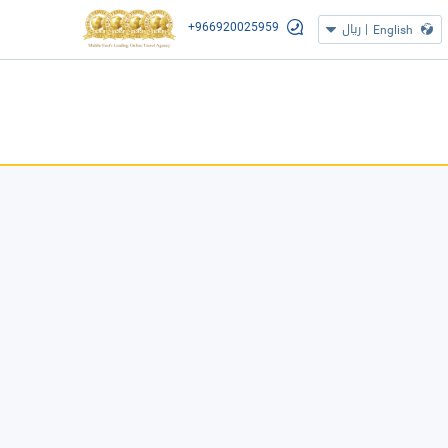
+966920025959
|
ريال
English