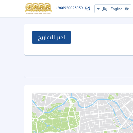
+966920025959
|
ريال
English
اختر التواريخ