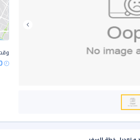
وقت 
0
د و تعديل خطة السفر