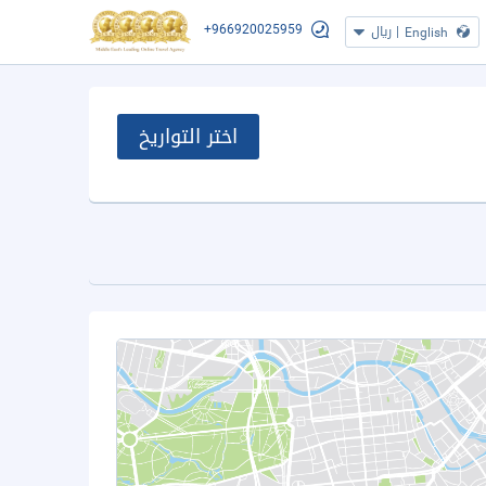
+966920025959
|
ريال
English
اختر التواريخ