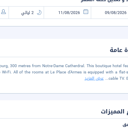
 عامة
bourg, 300 metres from Notre-Dame Catherdral. This boutique hotel fe
 Wi-Fi. All of the rooms at Le Place d'Armes is equipped with a flat-
cable TV. 
...
عرض المزيد
المميزات
فق