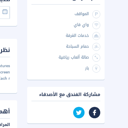
المواقف
واي فاي
خدمات الغرفة
حمام السباحة
نظرة
صالة ألعاب رياضية
atures
بار
screen
Each r
مشاركة الفندق مع الأصدقاء
أهم 
المرا