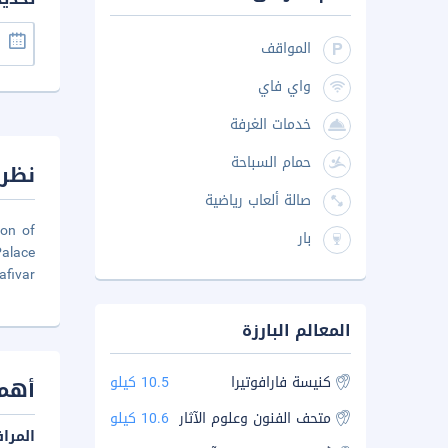
المواقف
واي فاي
خدمات الغرفة
حمام السباحة
نظرة
صالة ألعاب رياضية
ion of
بار
Palace
fivar
المعالم البارزة
كنيسة فارافوتيرا
10.5 كيلو
أهم 
متحف الفنون وعلوم الآثار
10.6 كيلو
المرا