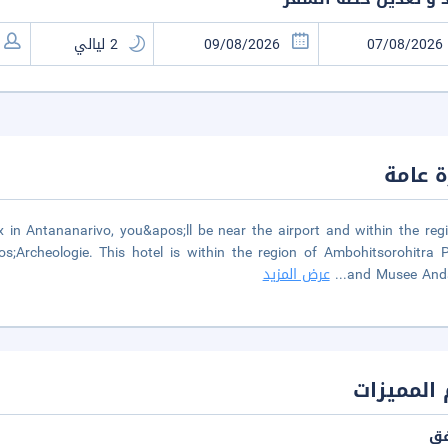
 عامة
 in Antananarivo, you&apos;ll be near the airport and within the reg
Archeologie. This hotel is within the region of Ambohitsorohitra 
and Musee Anda
...
عرض المزيد
المميزات
فق