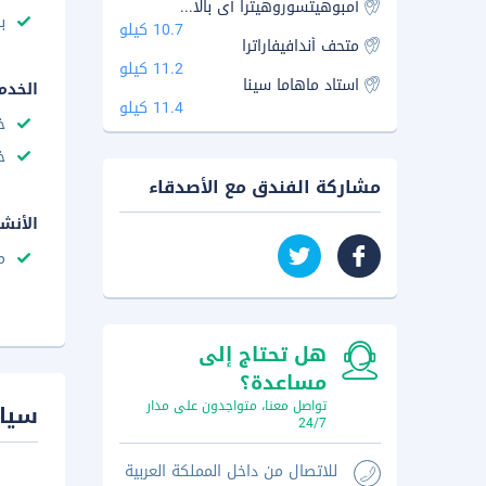
أمبوهيتسوروهيترا آى بالاس
با
10.7 كيلو
متحف أندافيفاراترا
11.2 كيلو
استاد ماهاما سينا
الخدم
11.4 كيلو
خ
خ
مشاركة الفندق مع الأصدقاء
الأنش
م
هل تحتاج إلى
مساعدة؟
تواصل معنا، متواجدون على مدار
سيا
24/7
للاتصال من داخل المملكة العربية