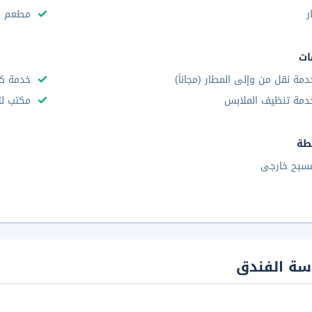
ر
مطعم
ات
دمة نقل من وإلى المطار (مجاناً)
خدمة ك
دمة تنظيف الملابس
مكتب لت
طة
سبح خارجى
سة الفندق