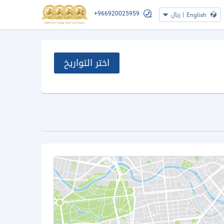
+966920025959
|
ريال
English
اختر التواريخ