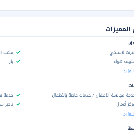
المميزات
فق
نترنت لاسلكي
مكتب استق
كييف هواء
بار
لمزيد
ات
دمة مجالسة الأطفال / خدمات خاصة بالأطفال
خدمة فط
ركز أعمال
تأجير سي
لمزيد
طة