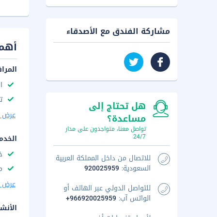
مشاركة الفندق مع الأصدقاء
أهم 
المرا
ا
ت
هل تحتاج إلى
عرض ا
مساعدة؟
تواصل معنا، متواجدون على مدار
24/7
الخدم
خ
للاتصال من داخل المملكة العربية
السعودية:
920025959
م
عرض ا
للتواصل الدولي عبر الهاتف أو
الواتس آب:
+966920025959
الأنش