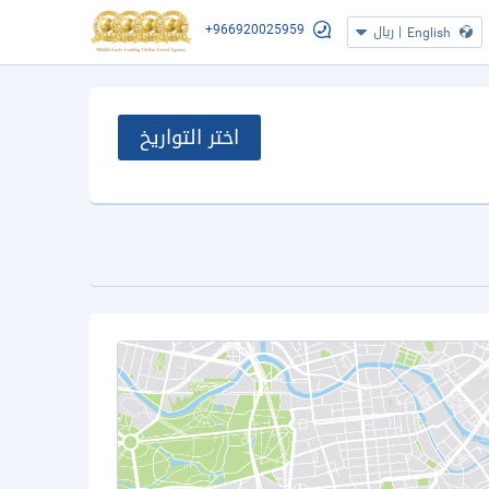
+966920025959
|
ريال
English
اختر التواريخ