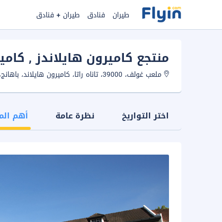
طيران
فنادق
طيران + فنادق
منتجع كاميرون هايلاندز
, كامي
ملعب غولف، 39000، تاناه راتا، كاميرون هايلاند، باهانج، ماليزيا.
اختر التواريخ
نظرة عامة
أهم الم