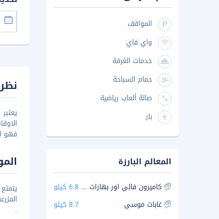
المواقف
واي فاي
خدمات الغرفة
حمام السباحة
نظرة
صالة ألعاب رياضية
بار
الاوقا
فهو ال
المو
المعالم البارزة
كاميرون فالي اور بهارات تي ستيت
6.8 كيلو
غابات موسي
8.7 كيلو
.