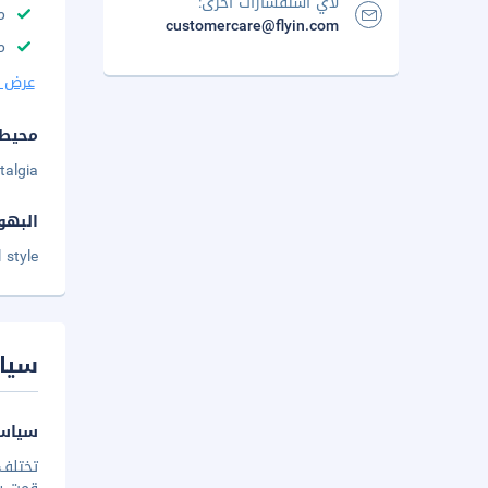
لأي استفسارات أخرى:
م
customercare@flyin.com
م
عرض ا
محيط 
algia.
البهو
 style
سيا
سياسة
تختلف 