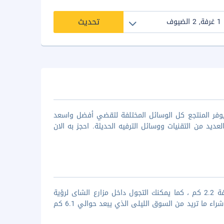
تحديث
يرون هايلاندز من افخم فنادق كاميرون هايلاند ذات ال5 نجوم، يوفر المنتجع كل الوسائل المختلفة لتقضي أفضل واسعد
ديد من التقنيات ووسائل الترفيه الحديثة. احجز به الان
يتمتع الفندق بموقعه الرائع بالقرب من شلالات كاميرون هايلاند التي تبعد مسافة 2.2 كم ، كما يمكنك التجول داخل مزارع الشاى لرؤية
المزرعه عن قرب وللتصوير حيث تبعد عن الفندق حوالي 2.2 كم ويمكنك التسوق وشراء ما تريد من السوق الليلى الذي يبعد حوالي 6.1 كم