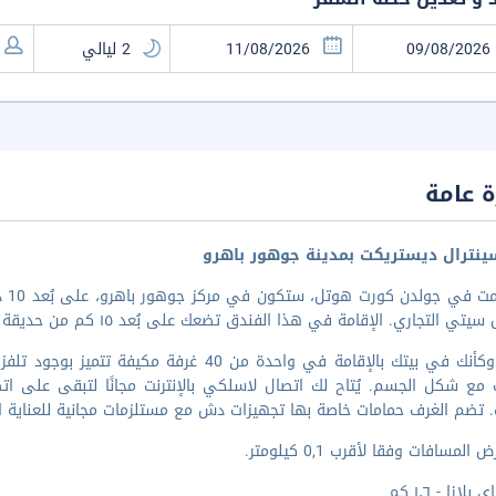
 عامة
نترال ديستريكت بمدينة جوهور باهرو
إذا
 التجاري. الإقامة في هذا الفندق تضعك على بُعد ١٥ كم من حديقة سنغافورة للحيوانات و٢٠٫٣ كم من LE
اشعر وكأنك في بيتك بالإقامة في واحدة من 40
مع شكل الجسم. يُتاح لك اتصال لاسلكي بالإنترنت مجانًا لتبقى على اتص
 تضم الغرف حمامات خاصة بها تجهيزات دش مع مستلزمات مجانية للعناية ا
المسافات وفقا لأقرب 0,1 كيلومتر.
لازا - ١٫٦ كم