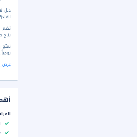
دلل نف
الفندق
يتاح ص
تمتّع 
يومياً.
عرض ا
أهم 
المرا
ا
م