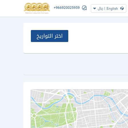
+966920025959
|
ريال
English
اختر التواريخ