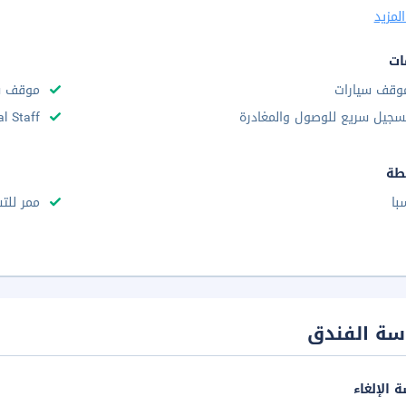
لمزيد
ات
وقف سيارات
موقف سي
سجيل سريع للوصول والمغادرة
al Staff
طة
با
ممر للت
سة الفندق
 الإلغاء