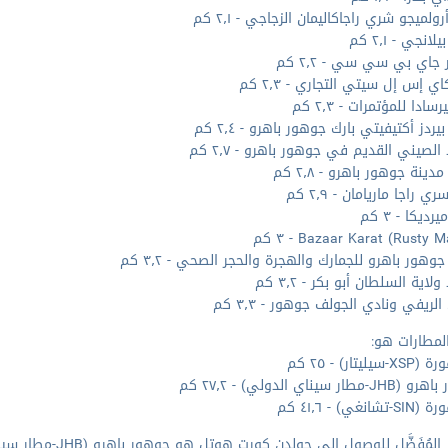
ولميجو شري راجاكاليمان الزجاجي - ٢٫١ كم
انجي - ٢٫١ كم
 جاي بي سي سي - ٢٫٢ كم
ي إس إل سيتي التجاري - ٢٫٣ كم
سادا للمؤتمرات - ٢٫٣ كم
يردز أكتيفيتي بارك جوهور باهرو - ٢٫٤ كم
الصيني القديم في جوهور باهرو - ٢٫٧ كم
دينة جوهور باهرو - ٢٫٨ كم
ي راجا ماريامان - ٢٫٩ كم
رديكا - ٣ كم
Bazaar Karat (Rusty) - ٣ كم
وهور باهرو للجمارك والهجرة والحجر الصحي - ٣٫٢ كم
اية السلطان أبو بكر - ٣٫٢ كم
الريفي ونادي الجولف جوهور - ٣٫٣ كم
لمطارات هو:
ليتار) - ٢٥ كم
طار سيناي الدولي) - ٢٧٫٢ كم
انغي) - ٤١٫٦ كم
لمُفَضَّل للوصول إلى جولدن كورت هوتل هو جوهور باهرو (JHB-مطار سيناي الدولي).