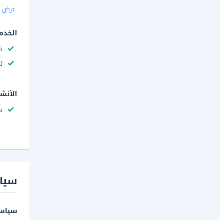
عرض ا
الخدم
م
ت
الأنش
س
سيا
سياسة