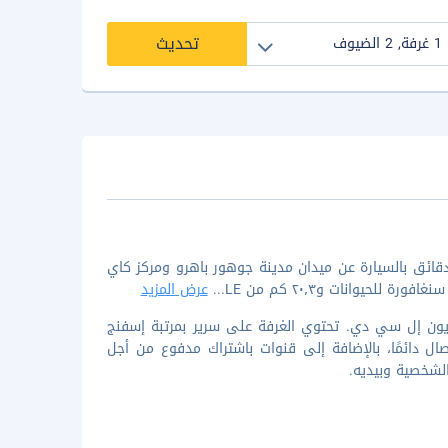
تحديث
 أقمت في جولدن كورت هوتل، ستكون في مركز جوهور باهرو، على بُعد 10 دقائق بالسيارة عن ميدان مدينة جوهور باهرو ومركز كاي
...
عرض المزيد
 غرفة مكيفة تتميز بوجود تلفزيون إل سي دي. تحتوي الغرفة على سرير بمرتبة إسفنج
ال دائمًا، بالإضافة إلى قنوات باشتراك مدفوع من أجل
لشخصية وبيديه.