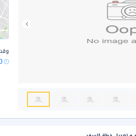
وقت 
0
د و تعديل خطة السفر