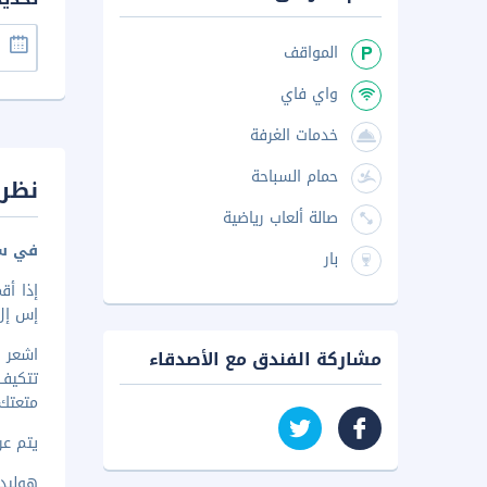
المواقف
واي فاي
خدمات الغرفة
حمام السباحة
نظرة
صالة ألعاب رياضية
في سي
بار
إس إل سيتي
مشاركة الفندق مع الأصدقاء
تتكيف 
متعتك.
يتم عرض 
هوليداي ب