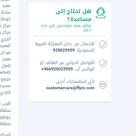
معبد أر
هل تحتاج إلى
ساحة بيل
مساعدة؟
كومتار
مركز كا
تواصل معنا، متواجدون على مدار
24/7
مركز بير
آنجري ب
للاتصال من داخل المملكة العربية
المعبد 
السعودية:
920025959
ميدان م
معبد سر
للتواصل الدولي عبر الهاتف أو
تامان مي
الواتس آب:
+966920025959
 Market
مجمع ج
لأي استفسارات أخرى:
مسجد ول
customercare@flyin.com
النادي 
أقرب ا
سنغافورة (XSP-سي
جوهور باهرو (JHB-م
سنغافورة (SIN-تش
المطار ا