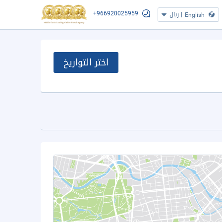
+966920025959
|
ريال
English
اختر التواريخ