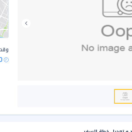
وقت 
0
د و تعديل خطة السفر