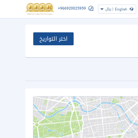
+966920025959
|
ريال
English
اختر التواريخ