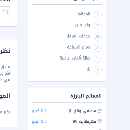
المواقف
واي فاي
خدمات الغرفة
حمام السباحة
نظرة
صالة ألعاب رياضية
فندق ك
بار
أذواق
في كا
المو
المعالم البارزة
سونغي وانغ بلزا
0.3 كيلو
يقع مطار كوالالمبو
فهرنهايت 88
0.6 كيلو