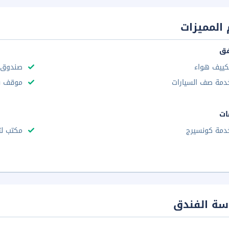
المميزات
فق
كييف هواء
صندوق و
دمة صف السيارات
موقف سي
ات
دمة كونسيرج
مكتب لت
سة الفندق