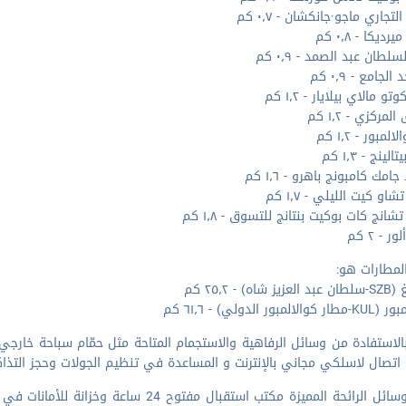
التجاري ماجو·جانكشان - ٠٫٧ كم
رديكا - ٠٫٨ كم
لطان عبد الصمد - ٠٫٩ كم
لجامع - ٠٫٩ كم
و مالاي بيلايار - ١٫٢ كم
مركزي - ١٫٢ كم
لمبور - ١٫٢ كم
لينج - ١٫٣ كم
مك كامبونج باهرو - ١٫٦ كم
و كيت الليلي - ١٫٧ كم
انج كات بوكيت بنتانج للتسوق - ١٫٨ كم
ر - ٢ كم
لمطارات هو:
اه) - ٢٥٫٢ كم
المبور الدولي) - ٦١٫٦ كم
الاستفادة من وسائل الرفاهية والاستجمام المتاحة مثل حمّام سباحة خارج
تصال لاسلكي مجاني بالإنترنت و المساعدة في تنظيم الجولات وحجز التذا