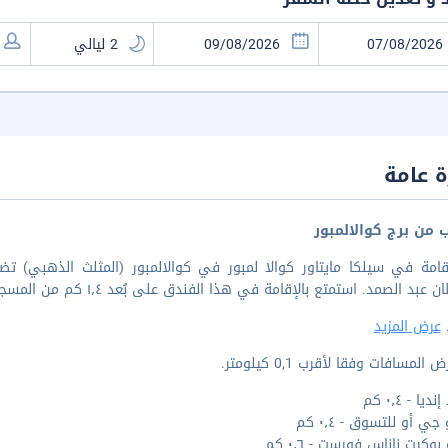
 عامة
ب من برج كوالالمبور
د الصمد. استمتع بالإقامة في هذا الفندق على بُعد ١٫٤ كم من المسجد الجامع و٢٫٦ كم من برج كوالالمبور.
.
عرض المزيد
المسافات وفقا لأقرب 0,1 كيلومتر.
ا - ٠٫٤ كم
ي أو للتسوق - ٠٫٤ كم
وكيت ناناس فورست - ٠٫٦ كم