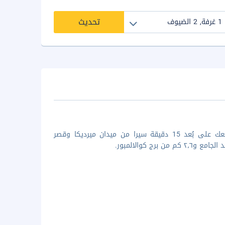
تحديث
إن الإقامة في سيلكا مايتاور كوالا لمبور في كوالالمبور (المثلث الذهبي) تضعك على بُعد 15 دقيقة سيرا من ميدان ميرديكا وقصر