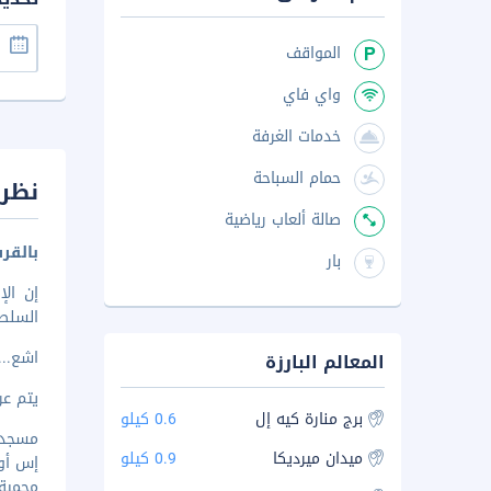
المواقف
واي فاي
خدمات الغرفة
حمام السباحة
نظرة
صالة ألعاب رياضية
بالقر
بار
السلطان عب
اشع
..
المعالم البارزة
يتم عرض 
برج منارة كيه إل
0.6 كيلو
مسجد إندي
ميدان ميرديكا
0.9 كيلو
إس أو ج
محمية ب