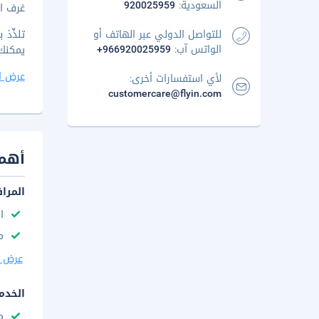
السعودية:
920025959
غرف اج
للتواصل الدولي عبر الهاتف أو
الواتس آب:
+966920025959
يمكنك 
عرض ا
لأي استفسارات أخرى:
customercare@flyin.com
أهم 
المرا
ا
م
عرض ا
الخدم
م