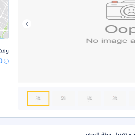
وقت 
0
د و تعديل خطة السفر