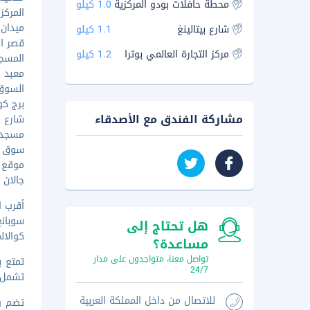
محطة حافلات بودو المركزية
1.0 كيلو
المركز 
ميدان مي
شارع بيتالينغ
1.1 كيلو
قصر الس
مركز التجارة العالمي بوترا
1.2 كيلو
المسجد ا
معبد كوت
السوق ال
برج كوالا
مشاركة الفندق مع الأصدقاء
شارع بيتا
مسجد جا
سوق تشا
موقع تش
جالان ألو
أقرب ا
سوبانغ (SZB-سلطان عبد العزيز ش
هل تحتاج إلى
كوالالمبور (KUL-مطار كوال
مساعدة؟
تواصل معنا، متواجدون على مدار
تمتع ب
24/7
تشمل ا
للاتصال من داخل المملكة العربية