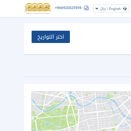
+966920025959
|
ريال
English
اختر التواريخ