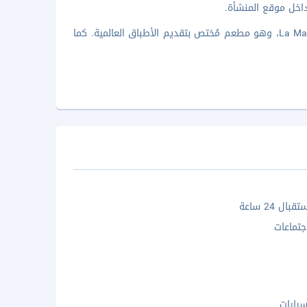
داخل موقع المنشأة.
تلذّذ بأشهى المأكولات لدى تناولك وجبة الغداء أو العشاء في La Maison Restaurant، وهو مطعم مُختص بتقديم الأطباق العالمية. كما
ال 24 ساعة
جتماعات
يارات