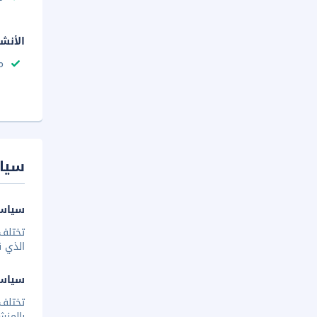
الأنش
م
سيا
سياسة
تختلف 
الذي ق
سياس
تختلف
بالمنش