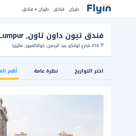
طيران
فنادق
طيران + فنادق
فندق تيون داون تاون
, Kuala Lumpur
316 شارع توانكو عبد الرحمن، كوالاالمبور، ماليزيا
اختر التواريخ
نظرة عامة
أهم الم