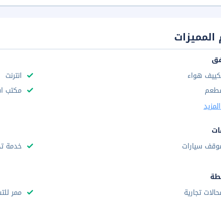
المميزات
فق
كييف هواء
انترنت
طعم
مكتب استقب
لمزيد
ات
وقف سيارات
خدمة تخ
طة
حالات تجارية
ممر للت