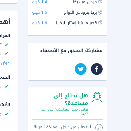
ميدان ميرديكا
1.4 كيلو
برجا بتروناس التوأم
1.6 كيلو
أهم 
قصر ماليزيا إستان نيكارا
1.6 كيلو
المرا
ت
مشاركة الفندق مع الأصدقاء
م
عرض ا
الخدم
م
هل تحتاج إلى
مساعدة؟
الأنش
تواصل معنا، متواجدون على مدار
م
24/7
للاتصال من داخل المملكة العربية