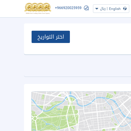
+966920025959
|
ريال
English
اختر التواريخ