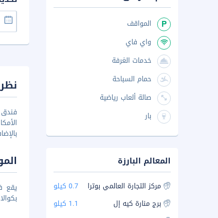
المواقف
واي فاي
خدمات الغرفة
حمام السباحة
نظرة
صالة ألعاب رياضية
بار
الأمكا
بالإضا
المو
المعالم البارزة
مركز التجارة العالمي بوترا
0.7 كيلو
بكوالالمبور، كما يبعُد 15 دقيق
برج منارة كيه إل
1.1 كيلو