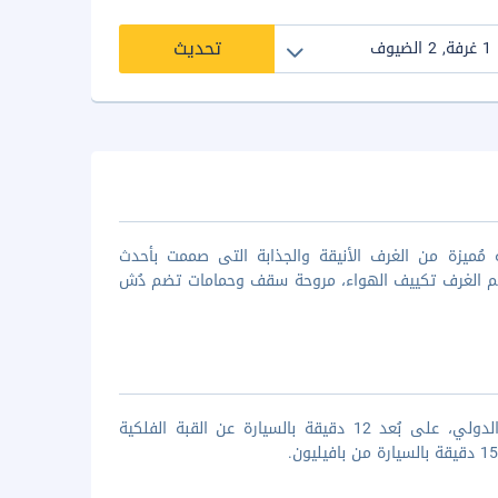
تحديث
لمبور 3 نجوم التى تقدم مجموعة مُميزة من الغرف الأنيقة والجذابة التى صممت بأحدث
تضم الغرف تكييف الهواء، مروحة سقف وحمامات تضم دُش
يقع فندق تون داون تاون على بُعد 60 دقيقة بالسيارة عن مطار كوالالمبور الدولي، على بُعد 12 دقيقة بالسيارة عن القبة الفلكية