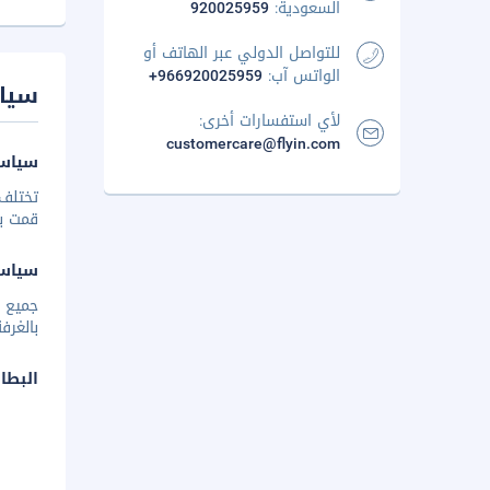
السعودية:
920025959
للتواصل الدولي عبر الهاتف أو
الواتس آب:
+966920025959
سيا
لأي استفسارات أخرى:
customercare@flyin.com
سياسة
تختلف 
قمت بإخ
سياس
بالغرفة
البطا