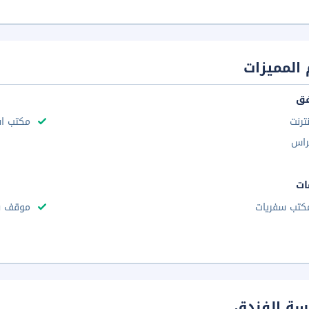
المميزات
فق
نترنت
مكتب استقب
راس
ات
كتب سفريات
موقف س
سة الفندق