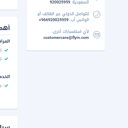
السعودية:
920025959
للتواصل الدولي عبر الهاتف أو
الواتس آب:
+966920025959
أهم 
لأي استفسارات أخرى:
customercare@flyin.com
المرا
ا
ت
الخدم
م
سيا