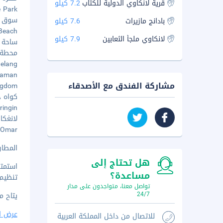
قرية لانكاوي الدولية للكتاب
7.2 كيلو
ure Park
سوق ناي
بادانج مازيرات
7.6 كيلو
a Beach
لانكاوي ملجأ الثعابين
7.9 كيلو
ساحة النس
محطة لان
n Helang
 Taman
مشاركة الفندق مع الأصدقاء
Kingdom
كواه جيت
 Beringin
لانغكاو
ed Omar
المطار ال
هل تحتاج إلى
استمتع
مساعدة؟
تنظيم 
تواصل معنا، متواجدون على مدار
24/7
يتاح م
عرض ا
للاتصال من داخل المملكة العربية