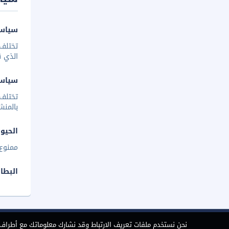
سياسة
تختلف 
الذي ق
سياس
تختلف
بالمنش
الحيوا
ممنوع 
البطا
نحن نستخدم ملفات تعريف الارتباط وقد نشارك معلوماتك مع أطراف ث