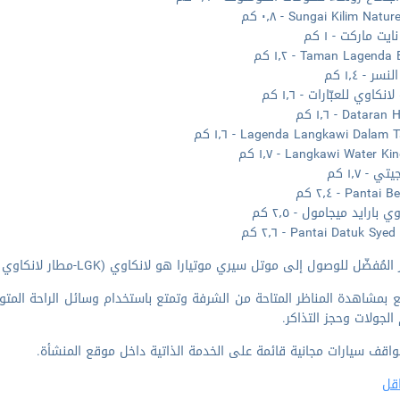
Sungai Kilim Nat - ٠٫٨ كم
ت ماركت - ١ كم
Taman Lagend - ١٫٢ كم
ر - ١٫٤ كم
كاوي للعبّارات - ١٫٦ كم
Datara - ١٫٦ كم
Lagenda Langkawi Dalam - ١٫٦ كم
Langkawi Water  - ١٫٧ كم
ي - ١٫٧ كم
Pantai - ٢٫٤ كم
ي بارايد ميجامول - ٢٫٥ كم
Pantai Datuk Sy - ٢٫٦ كم
مُفضّل للوصول إلى موتل سيري موتيارا هو لانكاوي (LGK-مطار لانكاوي الدولي) - ١٨٫٤ كم
 بمشاهدة المناظر المتاحة من الشرفة وتمتع باستخدام وسائل الراحة المت
الجولات وحجز التذاكر.
واقف سيارات مجانية قائمة على الخدمة الذاتية داخل موقع المنشأة.
قل