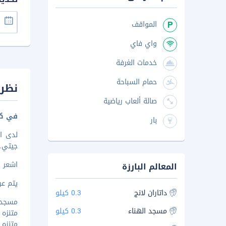
المواقف
واي فاي
خدمات الغرفة
حمام السباحة
نظرة
صالة ألعاب رياضية
في كو
بار
لدى ا
جيتي. الإقامة
اشعر 
المعالم البارزة
يتم عرض 
داتاران لانج
0.3 كيلو
مسجد اله
مسجد الهناء
0.3 كيلو
متنزه لاج
متنزه ا