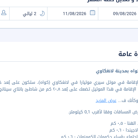
 عامة
اه بمدينة لانغكاوي
لإقامة في موتل سيري موتيارا في لانغكاوي (كواه)، ستكون على بُعد خم
 في هذا الموتيل تضعك على بُعد ٢٠٫٨ كم من شاطئ بانتاي سينانج و٢٣٫١ كم من شاطئ تانجونج رو.
وكأنك ف
...
عرض المزيد
المسافات وفقا لأقرب 0,1 كيلومتر.
نا - ٠٫٥ كم
يندا - ٠٫٦ كم
جتماع رؤساء حكومات الكومنولث - ٠٫٦ كم