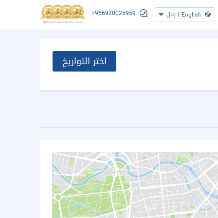
+966920025959
|
ريال
English
اختر التواريخ