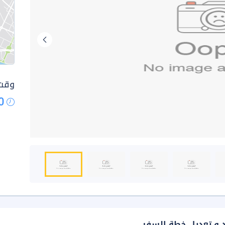
وقت 
0
د و تعديل خطة السفر