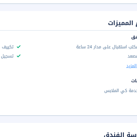
المميزات
فق
كتب استقبال على مدار 24 ساعة
تكييف ه
صعد
تسجيل س
لمزيد
ات
دمة كي الملابس
سة الفندق