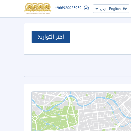
+966920025959
|
ريال
English
اختر التواريخ