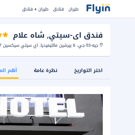
طيران
فنادق
طيران + فنادق
فندق اى-سيتي
, شاه علام
جيه-53-جي، 6 بيرشين مالتيميديا، اي سيتي سيكسين 7، 40000، سيلانغور، دارول احسان، ماليزيا
اختر التواريخ
نظرة عامة
أهم الم