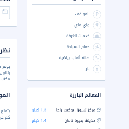
المواقف
واي فاي
خدمات الغرفة
حمام السباحة
نظرة
صالة ألعاب رياضية
بار
مكتب استق
المو
المعالم البارزة
مركز تسوق بوكيت راجا
1.3 كيلو
كم عن 
حديقة بحيرة تامان
1.4 كيلو