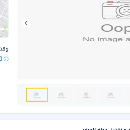
وقت 
0
د و تعديل خطة السفر