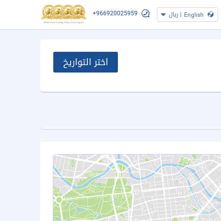
+966920025959
|
ريال
English
اختر التواريخ