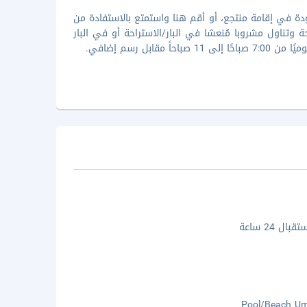
 في مطعم Fushi Cafe، وهو واحد من 4 مطاعم موجودة في إقامة منتجع، أو أقم هنا واستمتع بالاستفادة من
ا من الراحة وتناول مشروبا مُنعشا في البار/الاستراحة أو في البار
ل رسم إضافي.
ال 24 ساعة
Pool/Beach Um