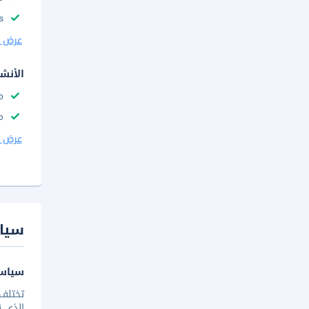
s
عرض ا
الأنش
م
م
عرض ا
سيا
سياسة
تختلف 
الذي ق