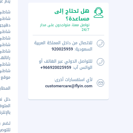
يتم عرض 
هل تحتاج إلى
شاطئ بو
مساعدة؟
شاطئ جو
دهيجوفي
تواصل معنا، متواجدون على مدار
24/7
شاطئ أو
شاطئ بي
للاتصال من داخل المملكة العربية
شاطئ إم
السعودية:
920025959
شاطئ فاد
رانالهي 
للتواصل الدولي عبر الهاتف أو
شاطئ لاج
الواتس آب:
+966920025959
شاطئ كا
موقع غط
لأي استفسارات أخرى:
customercare@flyin.com
المطار ال
دلل نف
المتوف
بالإنت
للتوصي