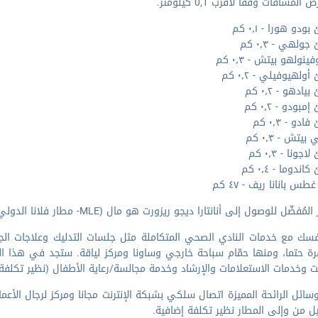
المسافات وفقا لأقرب 0,1 كيلومتر.
دو هورا - ٠٫١ كم
لهي - ٠٫٣ كم
نولهو بيتش - ٠٫٣ كم
لهيوفيلي - ٠٫٢ كم
ادهو - ٠٫٢ كم
بودو - ٠٫٢ كم
و - ٠٫٣ كم
بيتش - ٠٫٣ كم
ونا - ٠٫٣ كم
ندوما - ٠٫٤ كم
س بانانا ريف - ٤٧ كم
مُفضّل للوصول إلى أنانتارا ديجو ريزورت هو مال (MLE- مطار فلانا الدولي) - ٤٫٢ كم
سك مع خدمات النادي الصحي المتكاملة مثل جلسات التدليك وعلاجات الجس
رة حتما، ومنها حمّام سباحة خارجي وساونا ومركز لياقة. ستجد في هذا 
رنت وخدمات الاستعلامات والإرشاد وخدمة مجالسة/رعاية الأطفال (نظير تكلفة 
ل من وإلى المطار نظير تكلفة إضافية.