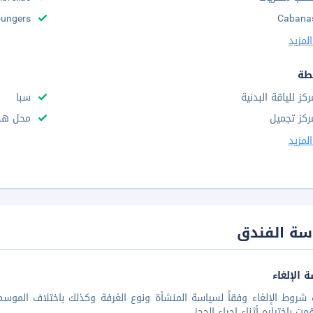
ungers
Cabana
لمزيد
طة
ركز للياقة البدنية
سبا
ركز تجميل
محل هدا
لمزيد
سة الفندق
 الإلغاء
شروط الإلغاء وفقاً لسياسة المنشأة ونوع الغرفة وكذلك باختلاف الموسم 
مت بإختياره أثناء إجراء الحجز.