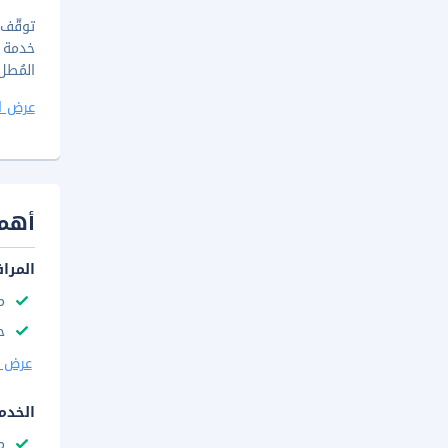
المُطل عل
عرض ا
أهم 
المرا
م
ح
عرض ا
الخدم
م