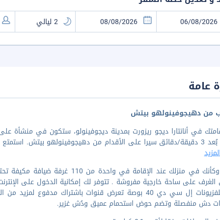
 عامة
ب من دهيجوفينولهو بيتش
قامتك في أنانتارا ديجو ريزورت بمدينة ديجوفينولو، ستكون في منشأة 
 استمتع بالإقامة في هذا المنتجع، حيث ستضعك هذه المنشأة
مزيد
اشعر وكأنك في منزلك عند الإقامة في
الغرف على ساحة خارجية مفروشة . تتوفر لك إمكانية الدخول على الإنترنت سلك
إلى تلفزيونات إل سي دي 40 بوصة تعرض قنوات باشتراك مدفوع
ات دش منفصلة وتضم حوض استحمام عميق ودُش غزير.