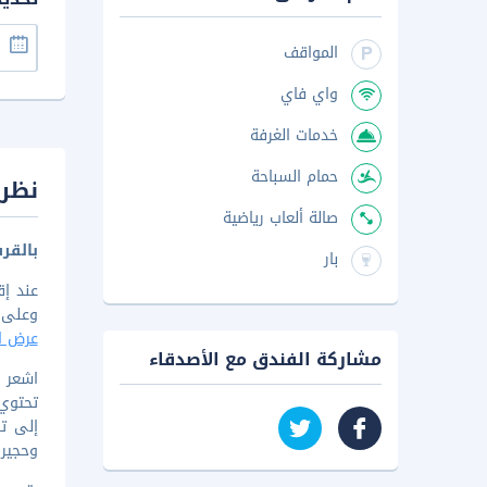
المواقف
واي فاي
خدمات الغرفة
حمام السباحة
نظرة
صالة ألعاب رياضية
بالقر
بار
عند إ
وعلى بُعد 3 دقيقة/دقائق سيرا على الأقدام من دهيجوفينولهو بيتش.
عرض ال
مشاركة الفندق مع الأصدقاء
تحتوي 
وحجير