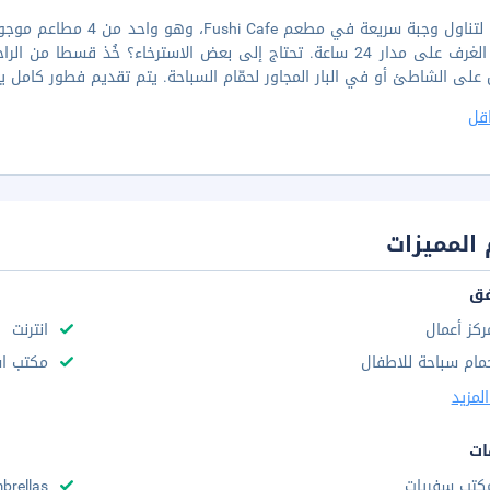
توقّف لتناول وجبة سريعة
خدمة الغرف على مدار 24 ساعة. تحتاج إلى بعض الاسترخاء؟ خُذ قسط
ى الشاطئ أو في البار المجاور لحمّام السباحة. يتم تقديم فطور كامل يوميًا من 7:00 صباحًا إلى 11 صباحاً مقاب
قل
المميزات
فق
ركز أعمال
انترنت
مام سباحة للاطفال
مكتب استقب
لمزيد
ات
كتب سفريات
brellas