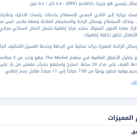
 رئيسي هو جزيرة دارافاندو (DRV) - ٨٫٧ كم / ٥٫٤ ميل
فسك بزيارة إلى النادي الصحي للاستمتاع بخدمات جلسات التدليك وعلاج
 يمكنك الاستمتاع بوسائل الراحة والاستجمام المتاحة ومنها ملاعب تنس م
از عمارة الفنون الجميلة، ستجد مزايا إضافية تشمل اتصال لاسلكي مجاني 
الأطفال (نظير تكلفة إضافية).
ائل الرائحة المميزة جرائد مجانية في الردهة وخدمة الغسيل/التنظيف الجاف وم
استمتع بتناول 
يه فطور يوميًا من 7:00 صباحًا إلى 11 صباحاً مقابل رسم إضافي.
قل
المميزات
فق