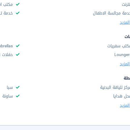
نترنت
مكتب استقب
دمة مجالسة الاطفال
خدمة تن
لمزيد
ات
كتب سفريات
brellas
Lounger
حفلات ز
لمزيد
طة
ركز للياقة البدنية
سبا
حل هدايا
ساونة
لمزيد