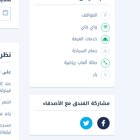
المواقف
واي فاي
خدمات الغرفة
حمام السباحة
نظرة
صالة ألعاب رياضية
على ا
بار
فينوله
اشعر و
مشاركة الفندق مع الأصدقاء
يتم عرض 
مسجد دار
نيليفارو 