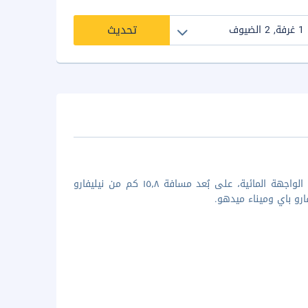
تحديث
عند إقامتك في دوسيت ثاني مالديفز بمدينة مودهو، ستكون في منشأة على الواجهة المائية، على بُعد مسافة ١٥٫٨ كم من نيليفارو
رو باي وميناء ميدهو.