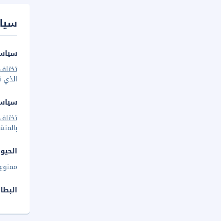
سيا
سياسة
تختلف 
الذي ق
سياس
تختلف
بالمنش
الحيوا
ممنوع 
البطا