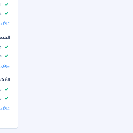
ا
خ
عرض ا
الخدم
م
s
عرض ا
الأنش
م
م
عرض ا