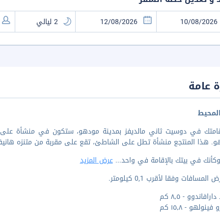
 عامة
لمحيط
و. هذا المنتجع منشأة تطل على الشاطئ، تقع على مقربة من متنزه هانيفا
كأنك في بيتك بالإقامة في واحد
...
عرض المزيد
المسافات وفقا لأقرب 0,1 كيلومتر.
افاندوو - ٨٫٥ كم
فينولهو - ١٥٫٨ كم