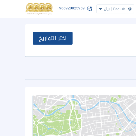
+966920025959
|
ريال
English
اختر التواريخ