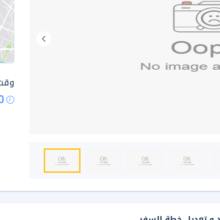
وقت 
0
د و تعديل خطة السفر