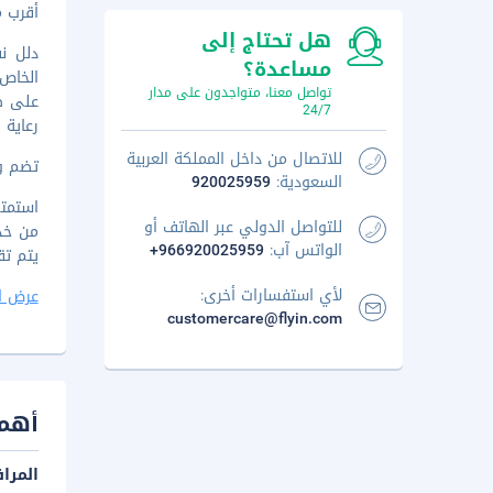
أقرب مطار
هل تحتاج إلى
دلل ن
مساعدة؟
الخاص،
تواصل معنا، متواجدون على مدار
على طر
24/7
رعاية 
للاتصال من داخل المملكة العربية
تضم وس
السعودية:
920025959
للتواصل الدولي عبر الهاتف أو
الواتس آب:
+966920025959
يتم تقديم بوف
لأي استفسارات أخرى:
عرض ا
customercare@flyin.com
أهم 
المرا