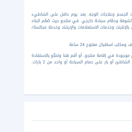
ات الجسم وعلاجات الوجه. بعد يوم حافل على الشاطيء
كشوفة وحمّام سباحة خارجي. في منتجع حيث صُمّم البناء
بالإنترنت وخدمات الاستعلامات والإرشاد وخدمة مجالسة/
كتب استقبال مفتوح 24 ساعة.
الأطباق العالمية في مطعم The Market، وهو واحد من 3 مطاعم موجودة في إقامة منتجع، أو أقم هنا وتمتّع بالاستفادة
من خدمة الغرف على مدار 24 ساعة. استرخِ واستمتع بشراب منعش من بار على الشاطئ أو بار على حمام السباحة أو واحد من 2 بارات.