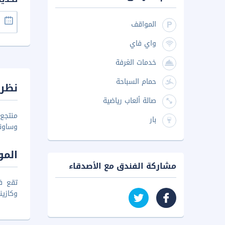
المواقف
واي فاي
خدمات الغرفة
حمام السباحة
نظرة
صالة ألعاب رياضية
منتجع
بار
وساونا
المو
مشاركة الفندق مع الأصدقاء
تقع ف
وكازين