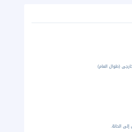
رجى (طوال العام)
لى الحانة.