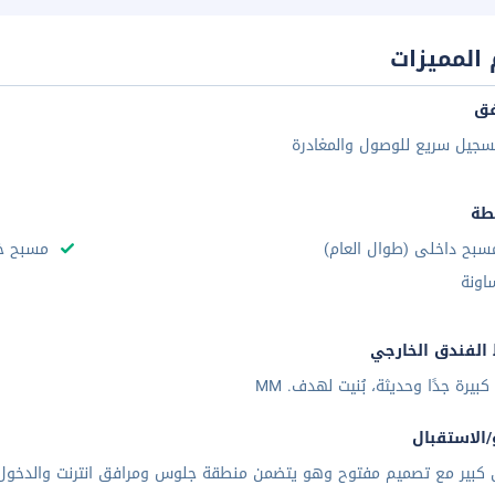
المميزات
فق
سجيل سريع للوصول والمغادرة
طة
سبح داخلى (طوال العام)
مسبح خا
اونة
الفندق الخارجي
كبيرة جدًا وحديثة، بُنيت لهدف. MM
/الاستقبال
 كبير مع تصميم مفتوح وهو يتضمن منطقة جلوس ومرافق انترنت والدخول إ