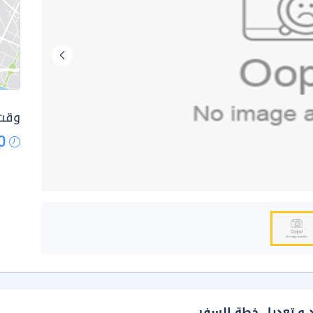
وقت 
0
د و تعديل خطة السفر