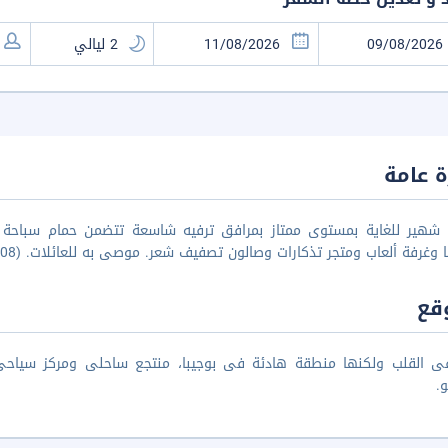
 عامة
 شهير للغاية بمستوى ممتاز بمرافق ترفيه شاسعة تتضمن حمام سباحة 
 وغرفة ألعاب ومتجر تذكارات وصالون تصفيف شعر. موصى به للعائلات. (DB06/08)
قع
ى القلب ولكنها منطقة هادئة فى بوجيبا، منتجع ساحلى ومركز سيا
و.