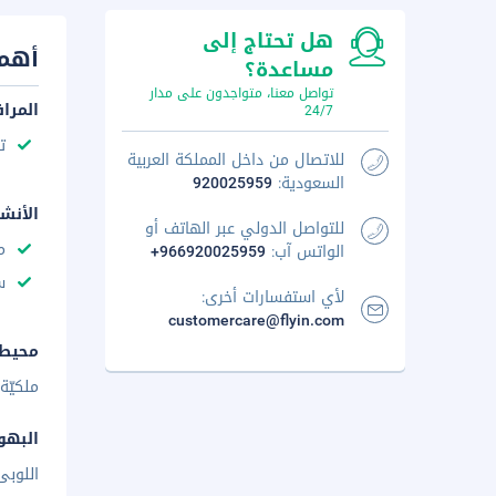
هل تحتاج إلى
أهم 
مساعدة؟
تواصل معنا، متواجدون على مدار
المرا
24/7
ت
للاتصال من داخل المملكة العربية
السعودية:
920025959
الأنش
للتواصل الدولي عبر الهاتف أو
م
الواتس آب:
+966920025959
س
لأي استفسارات أخرى:
customercare@flyin.com
محيط 
ملكيّة 
البهو
اللوبى