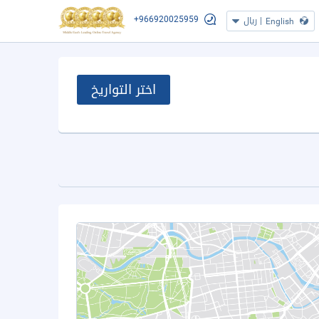
+966920025959
|
ريال
English
اختر التواريخ