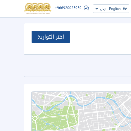
+966920025959
|
ريال
English
اختر التواريخ