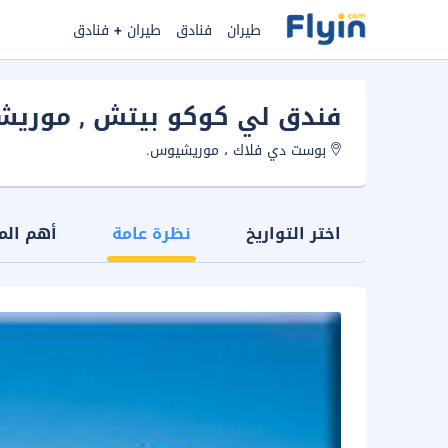
طيران
فنادق
طيران + فنادق
فندق لي كوكو بيتش
, موري
بوست دي فلاك ، موريشيوس.
اختر التواريخ
نظرة عامة
أهم الم