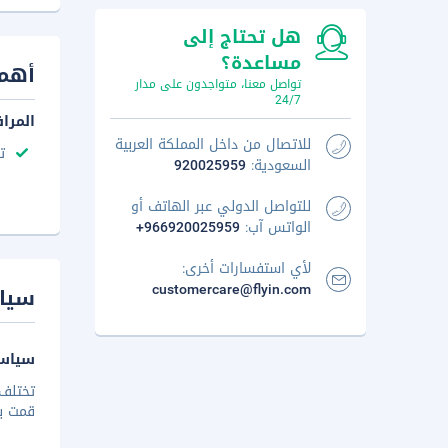
هل تحتاج إلى
مساعدة؟
أهم 
تواصل معنا، متواجدون على مدار
24/7
المرا
للاتصال من داخل المملكة العربية
ت
السعودية:
920025959
للتواصل الدولي عبر الهاتف أو
الواتس آب:
+966920025959
لأي استفسارات أخرى:
customercare@flyin.com
سيا
سياسة
تختلف 
قمت بإخ