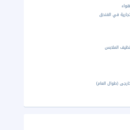
واء
جارية في الفندق
ظيف الملابس
رجى (طوال العام)