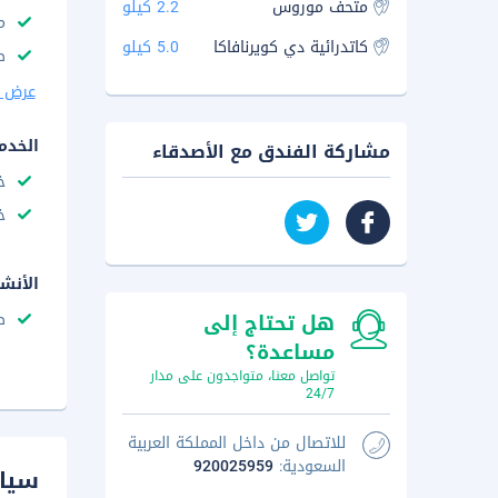
متحف موروس
2.2 كيلو
م
كاتدرائية دي كويرنافاكا
5.0 كيلو
ص
عرض ا
الخدم
مشاركة الفندق مع الأصدقاء
خ
خ
الأنش
هل تحتاج إلى
ص
مساعدة؟
تواصل معنا، متواجدون على مدار
24/7
للاتصال من داخل المملكة العربية
السعودية:
920025959
سيا