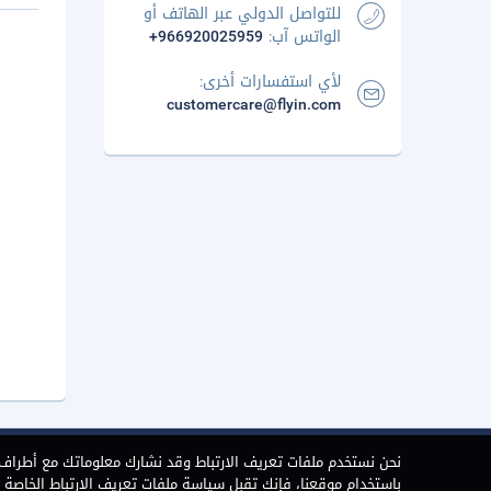
للتواصل الدولي عبر الهاتف أو
الواتس آب:
+966920025959
لأي استفسارات أخرى:
customercare@flyin.com
نحن نستخدم ملفات تعريف الارتباط وقد نشارك معلوماتك مع أطراف ث
باستخدام موقعنا، فإنك تقبل سياسة ملفات تعريف الارتباط الخاصة بن