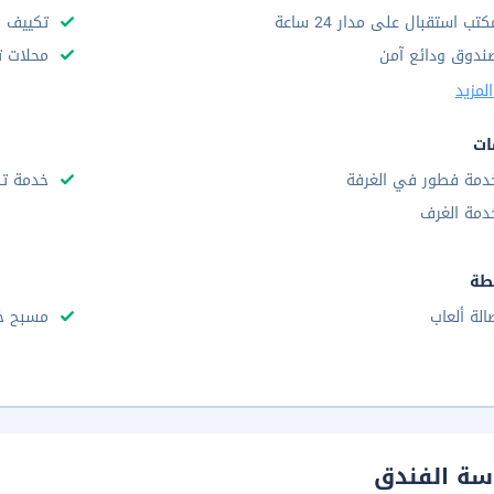
كتب استقبال على مدار 24 ساعة
تكييف ه
ندوق ودائع آمن
محلات ت
لمزيد
ات
دمة فطور في الغرفة
خدمة تن
دمة الغرف
طة
الة ألعاب
مسبح خا
سة الفندق