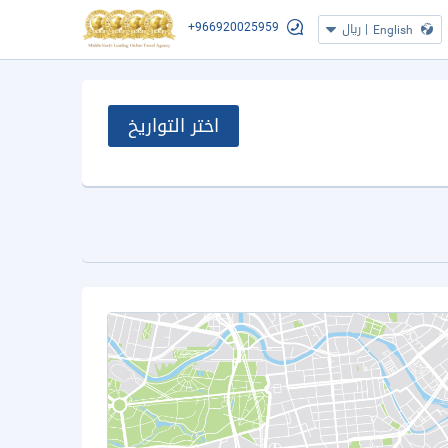
+966920025959
|
ريال
English
اختر التواريخ