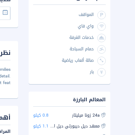
المواقف
واي فاي
خدمات الغرفة
حمام السباحة
نظرة
صالة ألعاب رياضية
milies
بار
etail.
t feat
المعالم البارزة
24a زونا ميليتار
0.8 كيلو
أهم 
معهد ديل ديبورتي ديل استادو دي موريلوس
1.1 كيلو
المرا