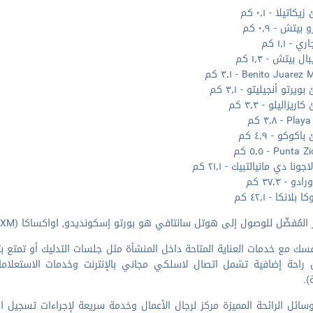
اتيلا - ٠٫١ كم
 بيتش - ٠٫٩ كم
 - ١٫١ كم
ل بيتش - ١٫٣ كم
Benito Juare - ٣٫١ كم
يرتو أنجيليتو - ٣٫١ كم
يزاليلو - ٣٫٣ كم
P - ٣٫٨ كم
كوكو - ٤٫٩ كم
Punta - ٥٫٥ كم
جونا دي مانيالتبيك - ٢١٫١ كم
دو - ٣٧٫٣ كم
 بلانكا - ٤٢٫١ كم
مُفضّل للوصول إلى هوتل سانتافي هو بورتو إسكونديدو, اواكساكا (PXM - مطار بورتو إسكونديدو الدولي) - ٦٫٢ كم
سك مع خدمات العناية المتاحة داخل المنشأة مثل جلسات التدليك أو تمتع 
 راحة إضافية تشمل اتصال لاسلكي مجاني بالإنترنت وخدمات الاستعلامات
).
ائل الرائحة المميزة مركز لرجال الأعمال وخدمة سريعة لإجراءات تسجيل ال