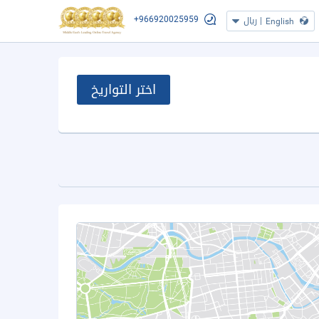
+966920025959
|
ريال
English
اختر التواريخ