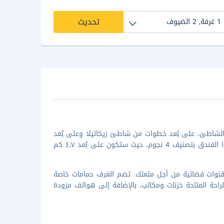
تحديث
شاطئ، على بُعد خطوات من شاطئ زيكاتيلا وعلى بُعد
11 دقيقة/دقائق سيرا على الأقدام من مارينيرو بيتش. استمتع بالإقامة في هذا الفندق بتصنيف 4 نجوم، حيث ستكون على بُعد ٤٫٧ كم
غرفة ضيافة. يتم توفير تلفاز بقنوات فضائية من أجل متعتك. تضم الغرف حمامات خاصة
ة المتاحة خزنات ومكاتب، بالإضافة إلى هواتف مزودة