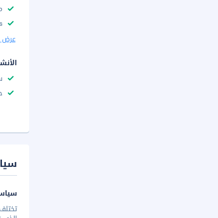
م
s
عرض ا
الأنش
س
ح
سيا
سياسة
تختلف 