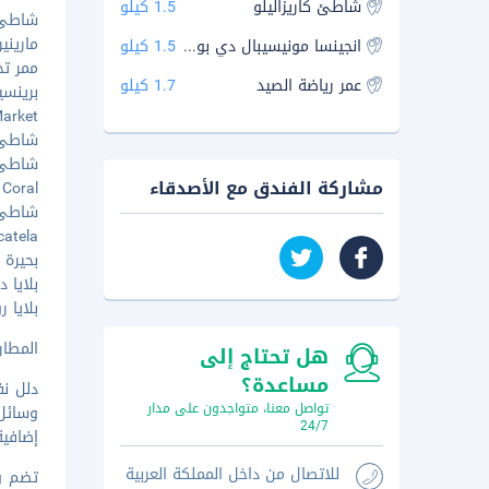
شاطئ كاريزاليلو
1.5 كيلو
شاطئ زيك
مارينيرو
انجينسا مونيسيبال دي بورتو إسكونديدو
1.5 كيلو
ممر تجاري
عمر رياضة الصيد
1.7 كيلو
برينسيبا
z Market
شاطئ بو
شاطئ كار
مشاركة الفندق مع الأصدقاء
laya Coral
شاطئ با
 Zicatela
بحيرة لا
بلايا دورا
بلايا روكا
المطار ال
هل تحتاج إلى
مساعدة؟
دلل نف
تواصل معنا، متواجدون على مدار
وسائل
24/7
إضافية
للاتصال من داخل المملكة العربية
تضم وس