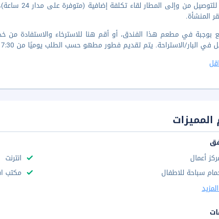
حافلة للتوصيل م
 المنشأة.
ع بوجبة في مطعم هذا الفندق، أو أقم هنا للاسترخاء والاستفادة من خد
 البار/الاستراحة. يتم تقديم فطور مطهو حسب الطلب يوميًا من 7:30 صباحا إلى 11:30 صباحا مقابل رسم إضافي.
قل
المميزات
فق
ركز أعمال
انترنت
مام سباحة للاطفال
مكتب استقب
لمزيد
ات