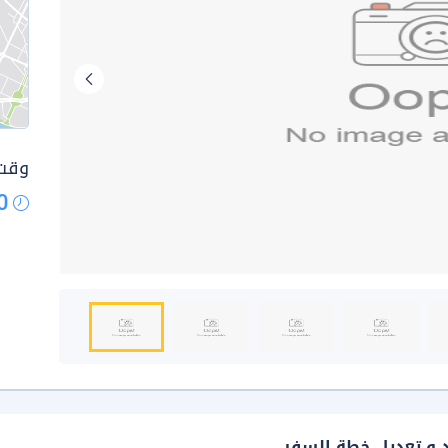
وقت 
0
د و تعديل خطة السفر