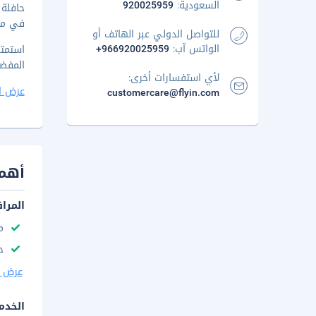
السعودية:
920025959
في مقر
للتواصل الدولي عبر الهاتف أو
الواتس آب:
+966920025959
استمت
المفضل في
لأي استفسارات أخرى:
عرض ا
customercare@flyin.com
أهم 
المرا
م
ح
عرض ا
الخدم