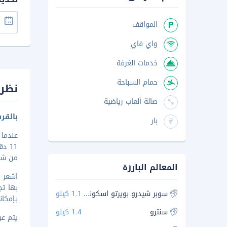
المواقف
واي فاي
خدمات الغرفة
حمام السباحة
نظرة
صالة ألعاب رياضية
بالقر
بار
عندما
من شا
المعالم البارزة
بها ت
سوبر شيدرو بويرتو اسكونديدو
1.1 كيلو
بـإمكان
سنترو
1.4 كيلو
يتم عرض 