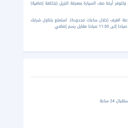
ن وإلى المطار لقاء تكلفة إضافية (متوفرة على مدار 24 ساعة)، وتتوفر أيضا صف السيارة بمعرفة النزيل (بتكلفة إضافية)
مة الغرف (خلال ساعات محدودة). استمتع بتناول شرابك
ال 24 ساعة