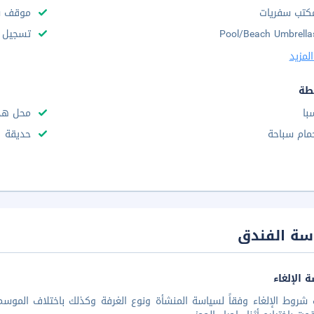
كتب سفريات
موقف س
Pool/Beach Umbrella
تسجيل س
لمزيد
طة
با
محل هدا
مام سباحة
حديقة
سة الفندق
 الإلغاء
شروط الإلغاء وفقاً لسياسة المنشأة ونوع الغرفة وكذلك باختلاف الموسم 