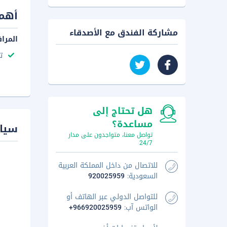
أهم 
مشاركة الفندق مع الأصدقاء
المرا
ت
هل تحتاج إلى
مساعدة؟
سيا
تواصل معنا، متواجدون على مدار
24/7
للاتصال من داخل المملكة العربية
السعودية:
920025959
للتواصل الدولي عبر الهاتف أو
الواتس آب:
+966920025959