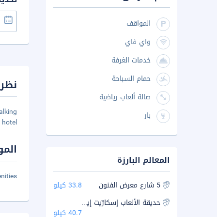
المواقف
واي فاي
خدمات الغرفة
حمام السباحة
نظرة
صالة ألعاب رياضية
lking
بار
hotel.
المو
المعالم البارزة
nities
5 شارع معرض الفنون
33.8 كيلو
حديقة الألعاب إسكارّيت إيكو
40.7 كيلو