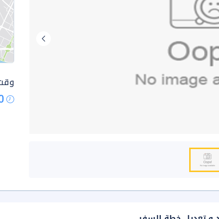
وقت 
0
د و تعديل خطة السفر