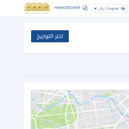
+966920025959
|
ريال
English
اختر التواريخ