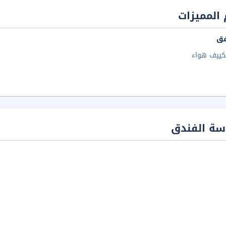
المميزات
فق
كييف هواء
سة الفندق