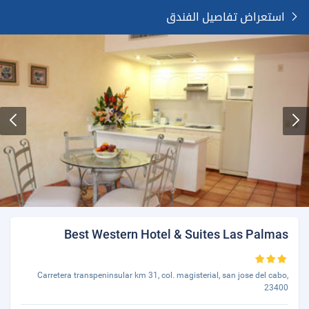
استعراض تفاصيل الفندق
Best Western Hotel & Suites Las Palmas
Carretera transpeninsular km 31, col. magisterial, san jose del cabo,
23400