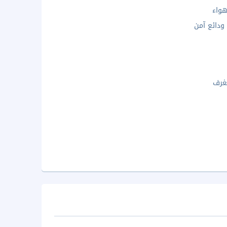
واء
دائع آمن
غرف