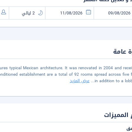
 عامة
ures typical Mexican architecture. It was renovated in 2004 and rece
onditioned establishment are a total of 92 rooms spread across five f
in addition to a lob
...
عرض المزيد
المميزات
فق