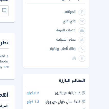
المواقف
واي فاي
خدمات الغرفة
حمام السباحة
نظرة
صالة ألعاب رياضية
ived a
بار
loors,
by are
المعالم البارزة
كاتدرائية فيراكروز
0.5 كيلو
أهم 
قلعة سان خوان دي يوليا
1.3 كيلو
المرا