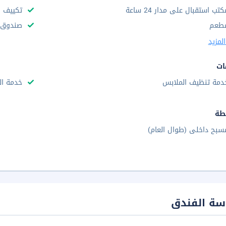
كتب استقبال على مدار 24 ساعة
تكييف ه
طعم
صندوق و
لمزيد
ات
دمة تنظيف الملابس
خدمة ال
طة
سبح داخلى (طوال العام)
سة الفندق