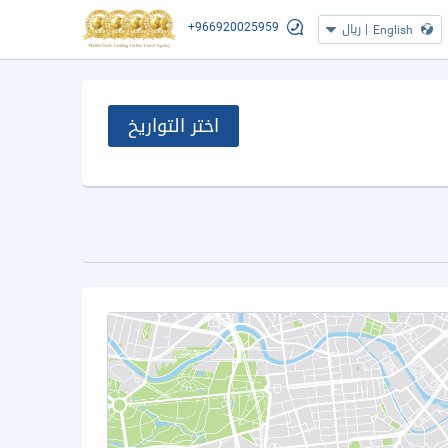
+966920025959
|
ريال
English
اختر التواريخ