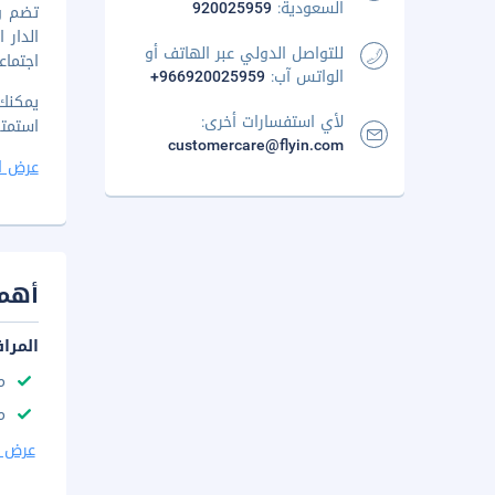
السعودية:
920025959
تضم وس
للتواصل الدولي عبر الهاتف أو
اجتماع
الواتس آب:
+966920025959
يمكنك 
لأي استفسارات أخرى:
استمتع بت
customercare@flyin.com
عرض ا
أهم 
المرا
م
مك
عرض ا