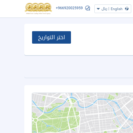
+966920025959
|
ريال
English
اختر التواريخ