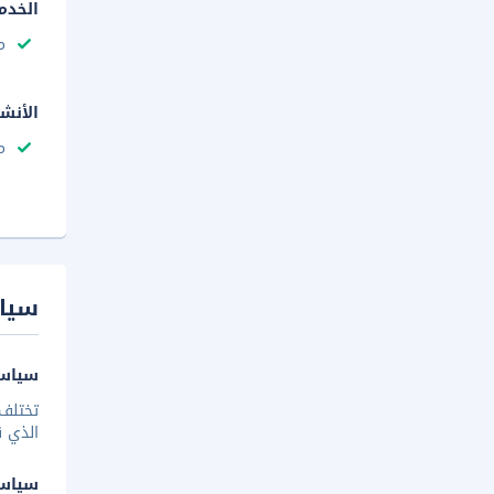
الخدم
م
الأنش
م
سيا
سياسة
تختلف 
الذي ق
سياس