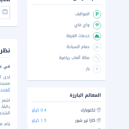
المواقف
واي فاي
خدمات الغرفة
حمام السباحة
نظرة
صالة ألعاب رياضية
في عي
بار
لدى ا
مسجد الح
المزيد
المعالم البارزة
دائمً
تكنوبارك
0.4 كيلو
الشخصي
كازا نير شور
1.5 كيلو
يتم عرض 