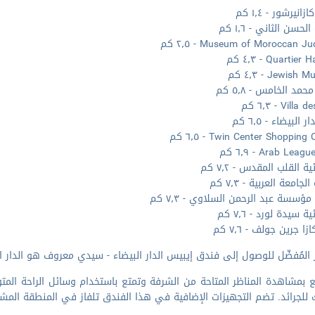
زانيرشور - ١٫٤ كم
لحسن الثاني - ١٫٦ كم
Museum of Moroccan  - ٢٫٥ كم
Quartie - ٤٫٣ كم
Jewis - ٤٫٣ كم
مد الخامس - ٥٫٨ كم
Vill - ٦٫٣ كم
ر البيضاء - ٦٫٥ كم
Twin Center Shopping - ٦٫٥ كم
Arab Lea - ٦٫٩ كم
ية القلب المقدس - ٧٫٢ كم
جامعة العربية - ٧٫٣ كم
ؤسسة عبد الرحمن السلاوي - ٧٫٣ كم
ة سيدة لورد - ٧٫٦ كم
زا جرين جولف - ٧٫٦ كم
لمُفضّل للوصول إلى فندق إيبيس الدار البيضاء - سيدي معروف هو الدار البيضاء (CMN - مطار محمد الخامس)
 بمشاهدة المناظر المتاحة من الشرفة وتمتع باستخدام وسائل الراحة المتو
للجرائد. تضم التجهيزات الإضافية في هذا الفندق تلفاز في المنطقة المشت