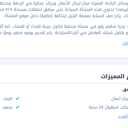
ائل الرائحة المميزة مركز لرجال الأعمال وجرائد مجانية في الردهة وخ
ات. يتاح صف السيارة بمعرفة النزيل (بتكلفة إضافية) داخل موقع المنشأة.
زيارة مطعم يقع في منشأة فندقية لتناول وجبة الغداء أو العشاء. كما تُقدّ
ناول شرابك المفضل في البار/الاستراحة. يتم تقديم بوفيه فطور يوميًا من 6:30 صباحا إلى 10:30 صباحًا مقابل رسم إض
قل
المميزات
فق
ركز أعمال
انترنت
تب استقبال 24 ساعة
مصعد
لمزيد