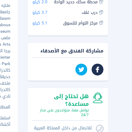
محطة سكك حديد الواحة
2.0 كيلو
متنزه كا
جامعة ا
درب غلف
3.7 كيلو
Judaism
مركز التوأم للتسوق
5.1 كيلو
r Habous
h Museum
ملعب مح
a des Arts
مشاركة الفندق مع الأصدقاء
برجا الدا
 Center
gue Park
كاتدرائ
حديقة ال
متحف م
كاتدرائي
هل تحتاج إلى
نادي كا
مساعدة؟
المطار ا
تواصل معنا، متواجدون على مدار
24/7
استمتع
أكشاك 
للاتصال من داخل المملكة العربية