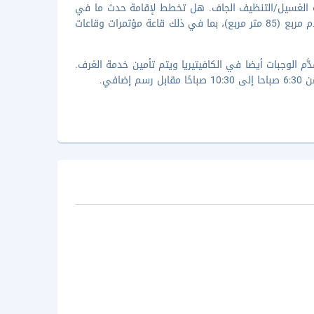
دمة الغسيل/التنظيف الجاف. هل تخطط لإقامة حدث ما في
الدار البيضاء؟ تحتوي هذه المنشأة السياحة على مرافق احتفالات بمساحة 915 قدم مربع (85 متر مربع)، بما في ذلك قاعة مؤتمرات وقاعات
َم الوجبات أيضا في الكافيتيريا ويتم تأمين خدمة الغرف.
افي.