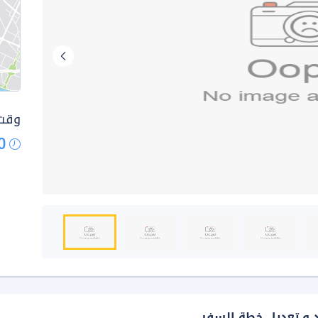
وقت 
0
د و تعديل خطة السفر