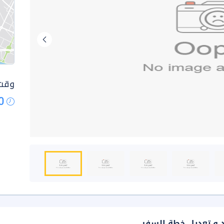
وقت 
0
د و تعديل خطة السفر