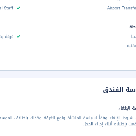
al Staff
Airport Transfe
طة
با
غرفة بخا
كتبة
سة الفندق
 الإلغاء
شروط الإلغاء وفقاً لسياسة المنشأة ونوع الغرفة وكذلك باختلاف الموسم 
مت بإختياره أثناء إجراء الحجز.