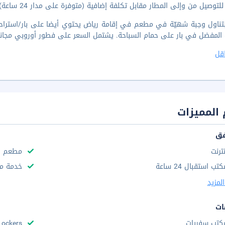
للتوصيل من وإلى المطار مقابل تكلفة إضافية (متوفرة على مدار 24 ساعة).
بتناول وجبة شهيّة في مطعم في إقامة رياض يحتوي أيضا على بار/استراحة. 
 المفضل في بار على حمام السباحة. يشتمل السعر على فطور أوروبي مجان
قل
المميزات
فق
نترنت
مطعم
تب استقبال 24 ساعة
خدمة مج
لمزيد
ات
كتب سفريات
Lockers