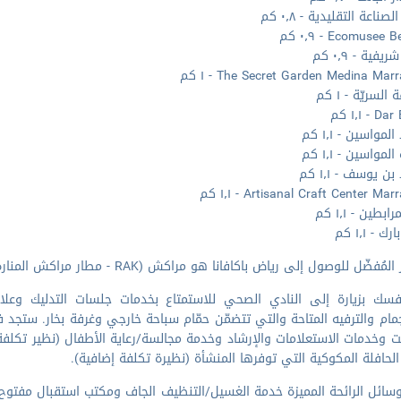
ناعة التقليدية - ٠٫٨ كم
Ecomusee - ٠٫٩ كم
فية - ٠٫٩ كم
The Secret Garden Medina Mar - ١ كم
السريّة - ١ كم
 - ١٫١ كم
مواسين - ١٫١ كم
لمواسين - ١٫١ كم
 يوسف - ١٫١ كم
Artisanal Craft Center Ma - ١٫١ كم
ابطين - ١٫١ كم
ك - ١٫١ كم
مُفضّل للوصول إلى رياض باكافانا هو مراكش (RAK - مطار مراكش المنارة) - ٧٫٦ كم
فسك بزيارة إلى النادي الصحي للاستمتاع بخدمات جلسات التدليك وعلا
مام والترفيه المتاحة والتي تتضمّن حمّام سباحة خارجي وغرفة بخار. ستجد
رنت وخدمات الاستعلامات والإرشاد وخدمة مجالسة/رعاية الأطفال (نظير تكلفة 
لحافلة المكوكية التي توفرها المنشأة (نظيرة تكلفة إضافية).