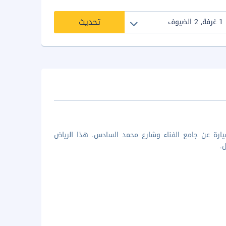
تحديث
فانا، ستكون في مركز مراكش، على بُعد 5 دقائق بالسيارة عن جامع الفناء وشارع محمد السادس. هذا الرياض