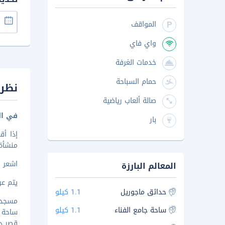
المواقف
واي فاي
خدمات الغرفة
حمام السباحة
نظرة
صالة ألعاب رياضية
في ال
بار
منشأة المزودة
اشعر 
المعالم البارزة
يتم عرض 
حدائق ماجوريل
1.1 كيلو
مسجد باب
ساحة جامع الفناء
1.1 كيلو
ساحة باب
قصر دار ا