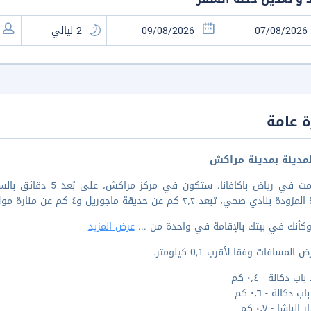
 عامة
مدينة بمدينة مراكش
إذا أقمت في رياض باكا
 بنادي صحي، تبعد ٢٫٢ كم عن حديقة ماجوريل و٤ كم عن منارة مول.
وكأنك في بيتك بالإقامة في واحدة من
...
عرض المزيد
المسافات وفقا لأقرب 0,1 كيلومتر.
 دكالة - ٠٫٤ كم
 دكالة - ٠٫٦ كم
لباشا - ٠٫٧ كم