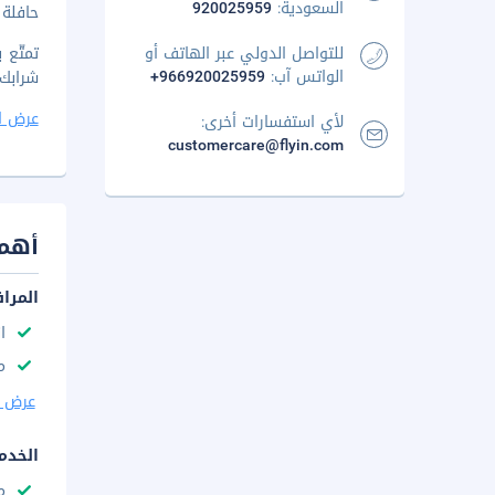
السعودية:
920025959
حافلة 
للتواصل الدولي عبر الهاتف أو
تمتّع 
الواتس آب:
+966920025959
شرابك
عرض ا
لأي استفسارات أخرى:
customercare@flyin.com
أهم 
المرا
ا
مك
عرض ا
الخدم
م