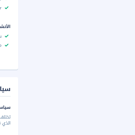
r
الأنش
س
م
سيا
سياسة
تختلف 
الذي ق