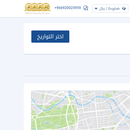
+966920025959
|
ريال
English
اختر التواريخ