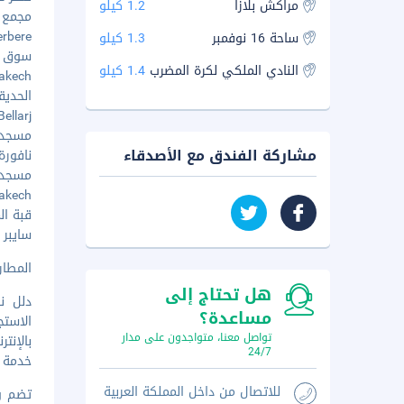
مراكش بلازا
1.2 كيلو
مجمع الص
 Berbere
ساحة 16 نوفمبر
1.3 كيلو
سوق شري
النادي الملكي لكرة المضرب
1.4 كيلو
rakech
الحديقة 
Dar Bellarj
مسجد ال
مشاركة الفندق مع الأصدقاء
نافورة ا
مسجد بن
rrakech
قبة المر
سايبر بار
المطار ال
هل تحتاج إلى
دلل ن
مساعدة؟
الاستج
تواصل معنا، متواجدون على مدار
بالإنت
24/7
خدمة ا
للاتصال من داخل المملكة العربية