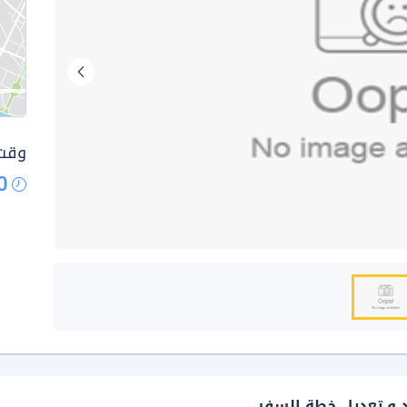
وقت 
0
د و تعديل خطة السفر