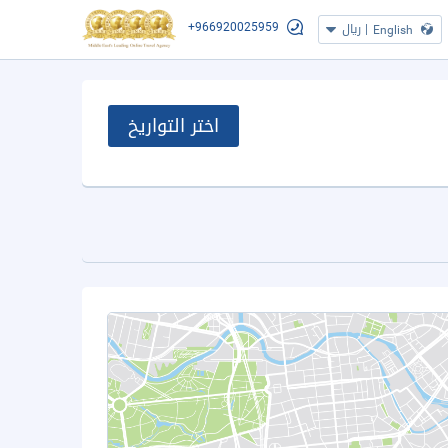
+966920025959
|
ريال
English
اختر التواريخ