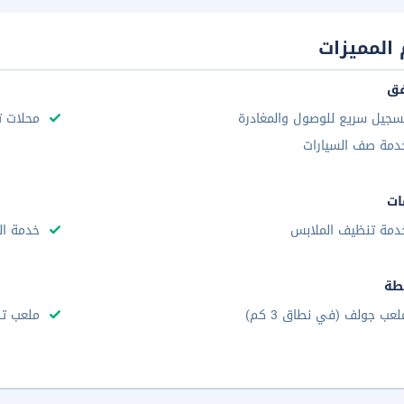
المميزات
فق
سجيل سريع للوصول والمغادرة
محلات ت
دمة صف السيارات
ات
دمة تنظيف الملابس
خدمة ال
طة
لعب جولف (في نطاق 3 كم)
ملعب ت