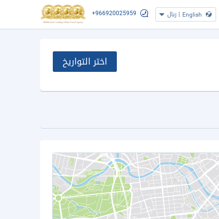
+966920025959
|
ريال
English
اختر التواريخ