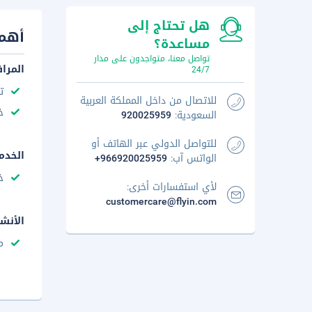
هل تحتاج إلى
أهم 
مساعدة؟
تواصل معنا، متواجدون على مدار
المرا
24/7
ت
للاتصال من داخل المملكة العربية
خ
السعودية:
920025959
للتواصل الدولي عبر الهاتف أو
الخدم
الواتس آب:
+966920025959
خ
لأي استفسارات أخرى:
customercare@flyin.com
الأنش
م