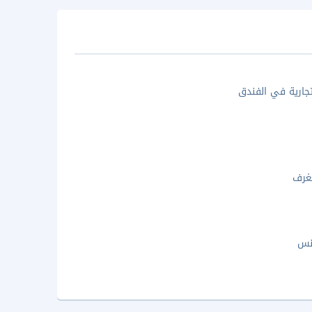
جارية في الفندق
غرف
نس