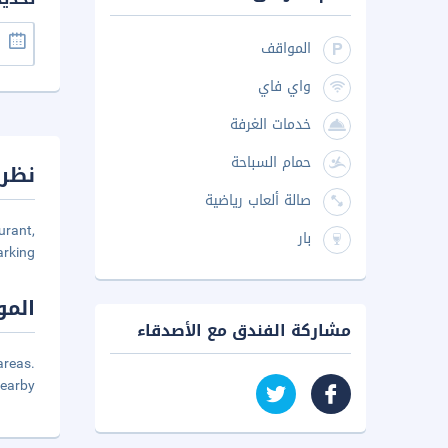
المواقف
واي فاي
خدمات الغرفة
حمام السباحة
نظرة
صالة ألعاب رياضية
urant,
بار
rking.
المو
مشاركة الفندق مع الأصدقاء
reas.
earby.