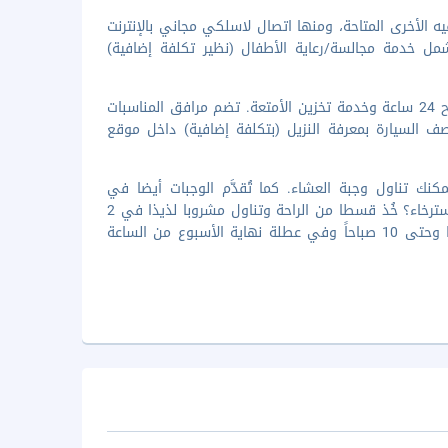
يه الأخرى المتاحة، ومنها اتصال لاسلكي مجاني بالإنترنت
مل خدمة مجالسة/رعاية الأطفال (نظير تكلفة إضافية)
تضم وسائل الرائحة المميزة خدمة الغسيل/التنظيف الجاف ومكتب استقبال مفتوح 24 ساعة وخدمة تخزين الأمتعة. تضم مرافق المناسبات
 للمؤتمرات و8 قاعات اجتماعات. يتاح صف السيارة بمعرفة النزيل (بتكلفة إضافية) داخل موقع
دقية، حيث يمكنك تناول وجبة العشاء. كما تُقدَّم الوجبات أيضا في
الكافيتيريا، وتؤمّن المنشأة خدمة الغرف على مدار 24 ساعة. تحتاج إلى بعض الاسترخاء؟ خُذ قسطا من الراحة وتناول مشروبا لذيذا في 2
بارات. يتم تقديم بوفيه فطور خلال أيام الأسبوع العادية من الساعة 6:30 صباحا وحتى 10 صباحاً وفي عطلة نهاية الأسبوع من الساعة