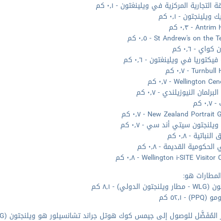
 التجارية المركزية في ويلينغتون - ٠٫١ كم
 ويلينجتون - ٠٫١ كم
Ant - ٠٫٣ كم
St Andrew's on the - ٠٫٥ كم
كواي - ٠٫٦ كم
يكتوريا في ويلينغتون - ٠٫٦ كم
Turnb - ٠٫٧ كم
Wellington  - ٠٫٧ كم
برلمان النيوزيلندي - ٠٫٧ كم
٠ كم
New Zealand Portrait  - ٠٫٧ كم
يلنجتون سيتي أند سي - ٠٫٧ كم
لنباتية - ٠٫٨ كم
 الحكومية القديمة - ٠٫٨ كم
Wellington i-SITE Visito - ٠٫٨ كم
لمطارات هو:
تون الدولي) - ٨٫١ كم
PP) - ٥٢٫١ كم
لمُفَضَّل للوصول إلى جيمس كوك هوتل جراند تشانسيلور هو ويلنجتون (WLG - مطار ويلنجتون الدولي).