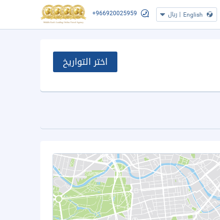
+966920025959
|
ريال
English
اختر التواريخ