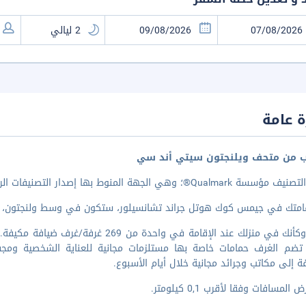
 عامة
ب من متحف ويلنجتون سيتي أند سي
وهي الجهة المنوط بها إصدار التصنيفات الرسمية الخاصة بعدد النجوم لأماكن الإقامة في نيوزيلندا.
متك في جيمس كوك هوتل جراند تشانسيلور، ستكون في وسط ولنجتون، على بعد 9 دقيقة/دقائق 
اشعر وكأنك في منزلك عند الإقامة في واحد
ا. تضم الغرف حمامات خاصة بها مستلزمات مجانية للعناية الشخصية وم
فة إلى مكاتب وجرائد مجانية خلال أيام الأسبوع.
المسافات وفقا لأقرب 0,1 كيلومتر.