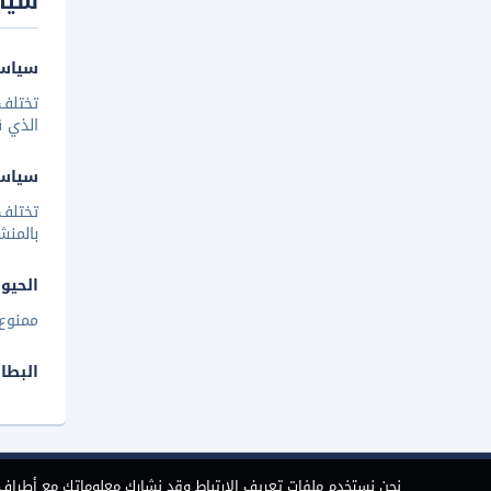
سيا
سياسة
تختلف 
الذي ق
سياس
تختلف
بالمنش
الحيوا
ممنوع 
البطا
نحن نستخدم ملفات تعريف الارتباط وقد نشارك معلوماتك مع أطراف ث