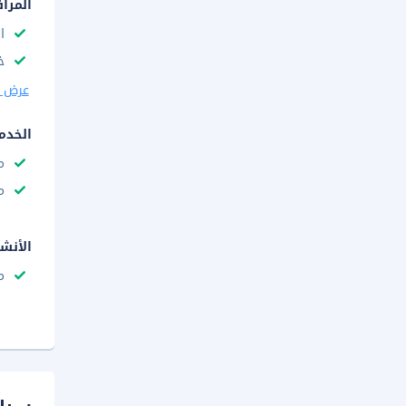
المرا
ا
خ
عرض ا
الخدم
م
م
الأنش
م