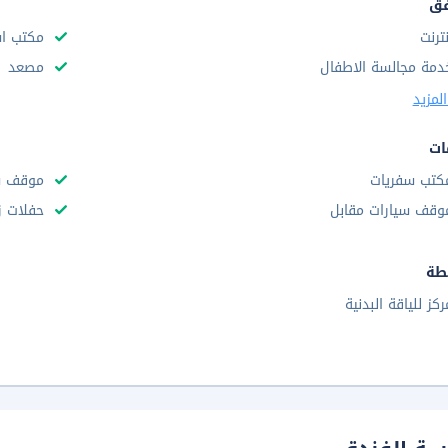
فق
نترنت
مكتب استقب
دمة مجالسة الاطفال
مصعد
لمزيد
ات
كتب سفريات
موقف س
وقف سيارات مقابل
حفلات ز
طة
ركز للياقة البدنية