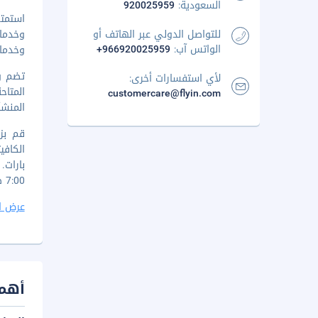
السعودية:
920025959
استمتع
للتواصل الدولي عبر الهاتف أو
وخدما
الواتس آب:
+966920025959
وخدمات
لأي استفسارات أخرى:
customercare@flyin.com
المنشأ
7:00 صباحًا إلى 10:30 صباحًا مقابل رسم إضافي. LOCALIZE
عرض ا
أهم 