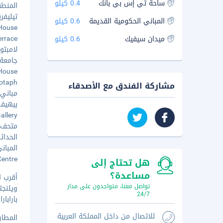
ساحة تي إس بي بانك
0.4 كيلو
المنطقة
تيليفريك
المباني الحكومية القديمة
0.6 كيلو
rim House
 Terrace
ميدان سيفيك
0.6 كيلو
لامبتون 
جامعة ف
ull House
Cenotaph
مشاركة الفندق مع الأصدقاء
مباني ال
بيهيف - ٫٧
Gallery
متحف و
الحدائق ا
المباني
r Centre
هل تحتاج إلى
مساعدة؟
أقرب ا
تواصل معنا، متواجدون على مدار
ويلنجتون (WLG - مطار ويلنج
24/7
باراباراومو (Q
للاتصال من داخل المملكة العربية
المطار ا