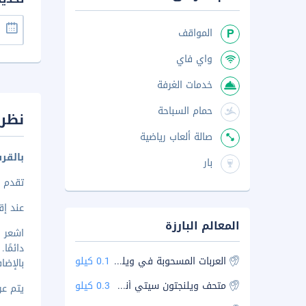
المواقف
واي فاي
خدمات الغرفة
حمام السباحة
نظرة
صالة ألعاب رياضية
بالقر
بار
تقدم التصنيف مؤسسة Qualmark®؛ 
عند إقا
المعالم البارزة
دائمً
العربات المسحوبة في ويلينجتون
0.1 كيلو
بالإضا
متحف ويلنجتون سيتي أند سي
0.3 كيلو
يتم عرض 