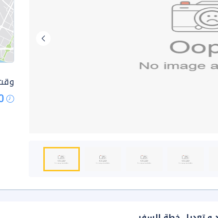
وقت 
0
د و تعديل خطة السفر