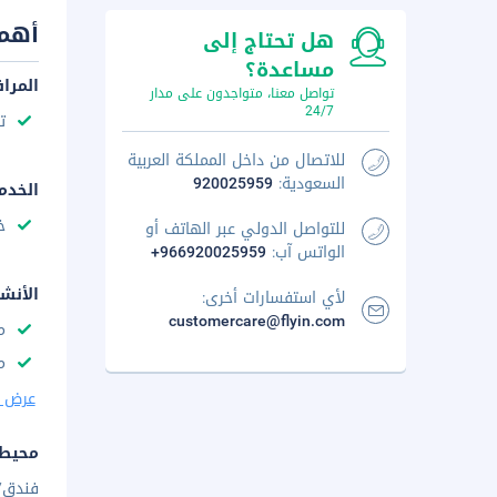
أهم 
هل تحتاج إلى
مساعدة؟
المرا
تواصل معنا، متواجدون على مدار
24/7
ت
للاتصال من داخل المملكة العربية
السعودية:
920025959
الخدم
خ
للتواصل الدولي عبر الهاتف أو
الواتس آب:
+966920025959
الأنش
لأي استفسارات أخرى:
customercare@flyin.com
م
م
عرض ا
محيط 
فندق/