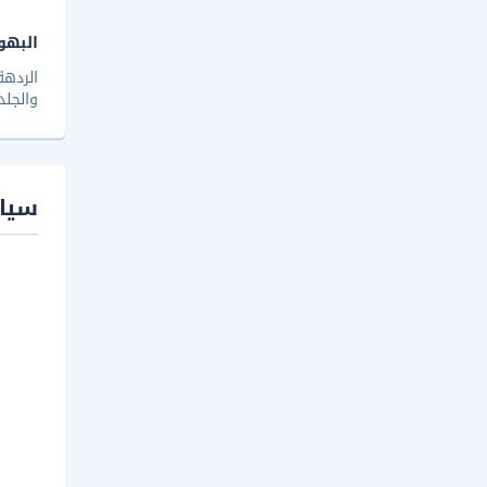
البهو
الردهة
والجلد
سيا