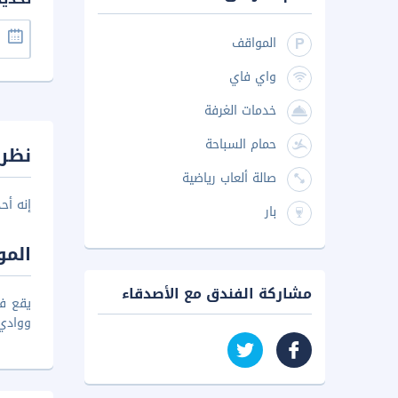
المواقف
واي فاي
خدمات الغرفة
حمام السباحة
نظرة
صالة ألعاب رياضية
إنه أح
بار
المو
مشاركة الفندق مع الأصدقاء
يقع فن
ووادي 