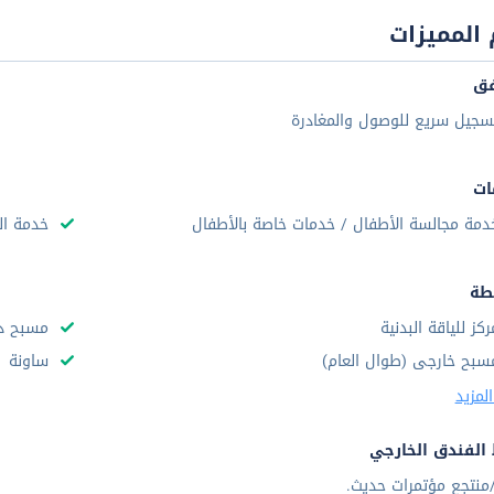
المميزات
فق
سجيل سريع للوصول والمغادرة
ات
دمة مجالسة الأطفال / خدمات خاصة بالأطفال
خدمة ال
طة
ركز للياقة البدنية
مسبح دا
سبح خارجى (طوال العام)
ساونة
لمزيد
الفندق الخارجي
منتجع مؤتمرات حديث.