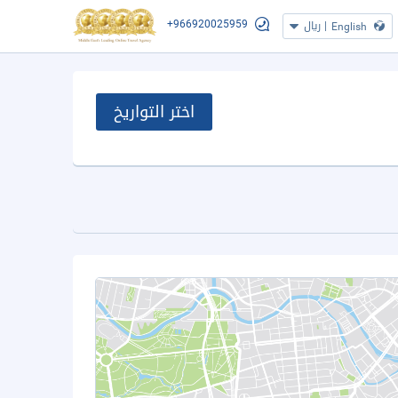
+966920025959
|
ريال
English
اختر التواريخ