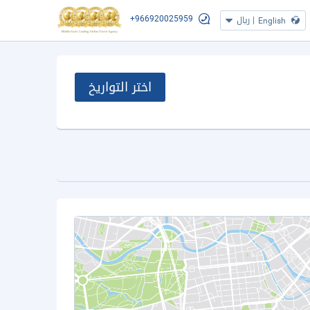
+966920025959
|
ريال
English
اختر التواريخ