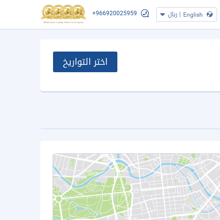
+966920025959
|
ريال
English
اختر التواريخ