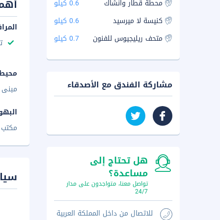
أهم 
محطة قطار وانشاك
0.6 كيلو
كنيسة لا ميرسيد
0.6 كيلو
المرا
متحف ريليجيوس للفنون
0.7 كيلو
ت
محيط 
مشاركة الفندق مع الأصدقاء
مبنى أ
البهو
مكتب ا
هل تحتاج إلى
مساعدة؟
سيا
تواصل معنا، متواجدون على مدار
24/7
للاتصال من داخل المملكة العربية