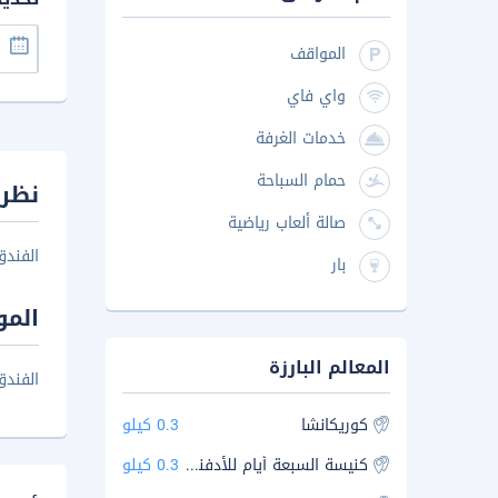
المواقف
واي فاي
خدمات الغرفة
حمام السباحة
نظرة
صالة ألعاب رياضية
الفندق
بار
المو
المعالم البارزة
الفندق
كوريكانشا
0.3 كيلو
كنيسة السبعة أيام للأدفنتست
0.3 كيلو