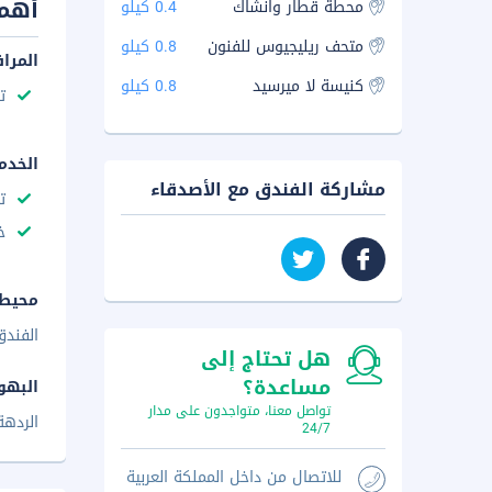
أهم 
محطة قطار وانشاك
0.4 كيلو
متحف ريليجيوس للفنون
0.8 كيلو
المرا
كنيسة لا ميرسيد
0.8 كيلو
ت
الخدم
مشاركة الفندق مع الأصدقاء
ت
خ
محيط 
الفندق
هل تحتاج إلى
مساعدة؟
البهو
تواصل معنا، متواجدون على مدار
الردهة
24/7
للاتصال من داخل المملكة العربية