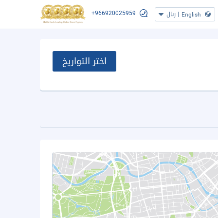
+966920025959
|
ريال
English
اختر التواريخ