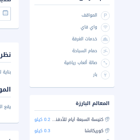
المواقف
واي فاي
خدمات الغرفة
حمام السباحة
نظرة
صالة ألعاب رياضية
بناية 
بار
المو
المعالم البارزة
يقع ال
كنيسة السبعة أيام للأدفنتست
0.2 كيلو
كوريكانشا
0.3 كيلو